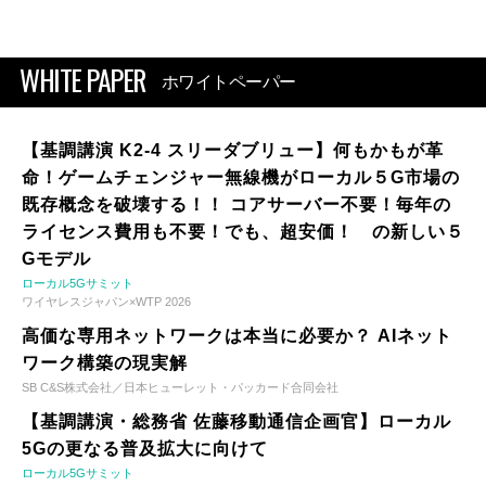
WHITE PAPER
ホワイトペーパー
【基調講演 K2-4 スリーダブリュー】何もかもが革
命！ゲームチェンジャー無線機がローカル５G市場の
既存概念を破壊する！！ コアサーバー不要！毎年の
ライセンス費用も不要！でも、超安価！ の新しい５
Gモデル
ローカル5Gサミット
ワイヤレスジャパン×WTP 2026
高価な専用ネットワークは本当に必要か？ AIネット
ワーク構築の現実解
SB C&S株式会社／日本ヒューレット・パッカード合同会社
【基調講演・総務省 佐藤移動通信企画官】ローカル
5Gの更なる普及拡大に向けて
ローカル5Gサミット