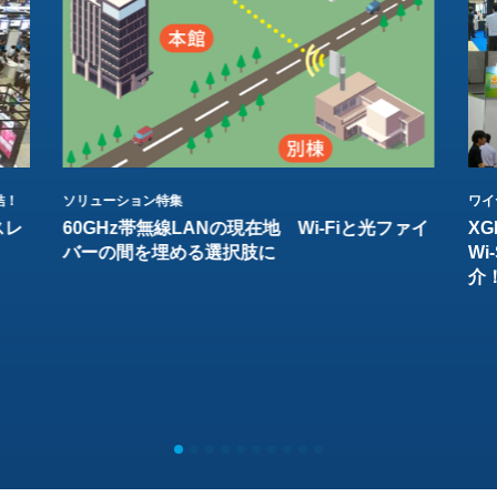
結！
ソリューション特集
ワイ
スレ
60GHz帯無線LANの現在地 Wi-Fiと光ファイ
XG
バーの間を埋める選択肢に
W
介