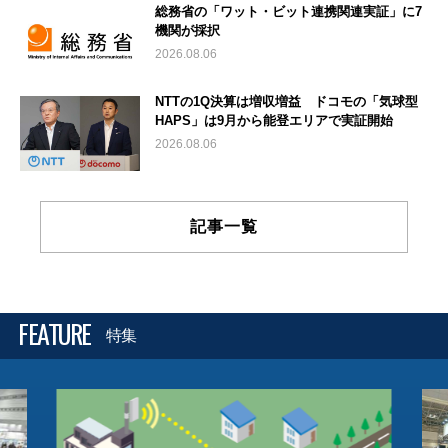
総務省の「ワット・ビット連携関連実証」に7
機関が採択
2026.08.06
NTTの1Q決算は増収増益 ドコモの「気球型
HAPS」は9月から能登エリアで実証開始
2026.08.06
記事一覧
FEATURE
特集