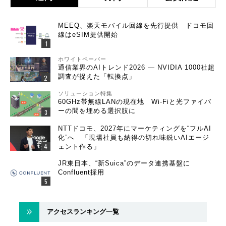
MEEQ、楽天モバイル回線を先行提供 ドコモ回
線はeSIM提供開始
ホワイトペーパー
通信業界のAIトレンド2026 ― NVIDIA 1000社超
調査が捉えた「転換点」
ソリューション特集
60GHz帯無線LANの現在地 Wi-Fiと光ファイバ
ーの間を埋める選択肢に
NTTドコモ、2027年にマーケティングを“フルAI
化”へ 「現場社員も納得の切れ味鋭いAIエージ
ェント作る」
JR東日本、“新Suica”のデータ連携基盤に
Confluent採用
アクセスランキング一覧