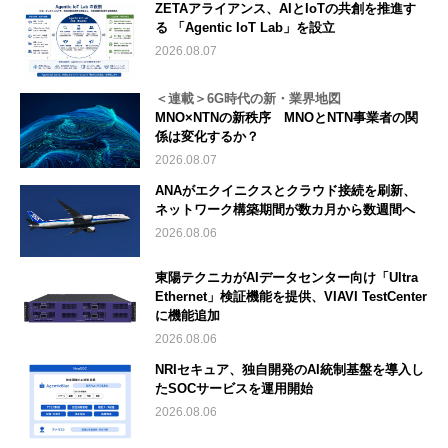
ZETAアライアンス、AIとIoTの共創を推進す
る 「Agentic IoT Lab」を設立
2026.08.07
＜連載＞6G時代の新・業界地図
MNO×NTNの新秩序 MNOとNTN事業者の関
係は変化するか？
2026.08.07
ANAがエクイニクスとクラウド接続を刷新、
ネットワーク構築期間が数カ月から数週間へ
2026.08.06
東陽テクニカがAIデータセンター向け「Ultra
Ethernet」検証機能を提供、VIAVI TestCenter
に機能追加
2026.08.06
NRIセキュア、独自開発のAI統制基盤を導入し
たSOCサービスを運用開始
2026.08.06