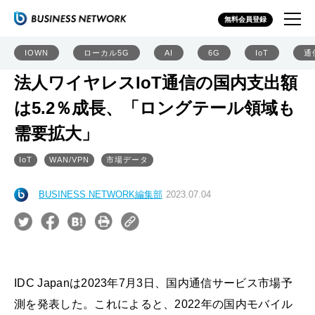
無料会員登録
IOWN
ローカル5G
AI
6G
IoT
通
法人ワイヤレスIoT通信の国内支出額
は5.2％成長、「ロングテール領域も
需要拡大」
IoT
WAN/VPN
市場データ
BUSINESS NETWORK編集部
2023.07.04
IDC Japanは2023年7月3日、国内通信サービス市場予
測を発表した。これによると、2022年の国内モバイル