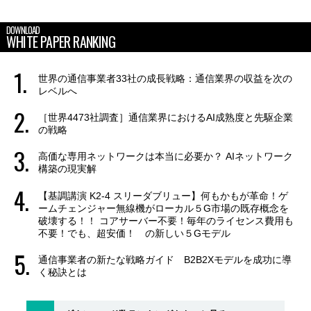
DOWNLOAD
WHITE PAPER RANKING
世界の通信事業者33社の成長戦略：通信業界の収益を次の
レベルへ
［世界4473社調査］通信業界におけるAI成熟度と先駆企業
の戦略
高価な専用ネットワークは本当に必要か？ AIネットワーク
構築の現実解
【基調講演 K2-4 スリーダブリュー】何もかもが革命！ゲ
ームチェンジャー無線機がローカル５G市場の既存概念を
破壊する！！ コアサーバー不要！毎年のライセンス費用も
不要！でも、超安価！ の新しい５Gモデル
通信事業者の新たな戦略ガイド B2B2Xモデルを成功に導
く秘訣とは