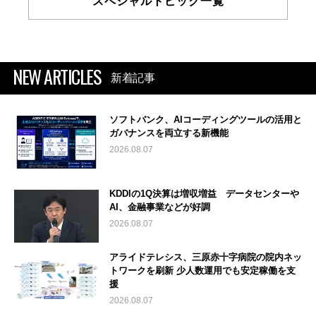
スペシャルトピック一覧
NEW ARTICLES
新着記事
ソフトバンク、AIコーディングツールの活用と
ガバナンスを両立する新機能
2026.08.07
KDDIの1Q決算は増収増益 データセンターや
AI、金融事業などが好調
2026.08.07
アライドテレシス、三原赤十字病院の院内ネッ
トワークを刷新 少人数運用でも安定稼働を支
援
2026.08.07