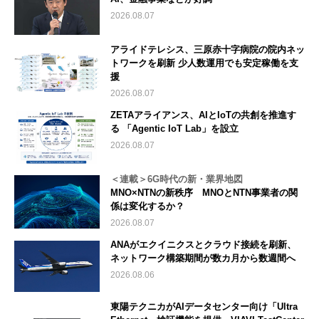
2026.08.07
アライドテレシス、三原赤十字病院の院内ネッ
トワークを刷新 少人数運用でも安定稼働を支
援
2026.08.07
ZETAアライアンス、AIとIoTの共創を推進す
る 「Agentic IoT Lab」を設立
2026.08.07
＜連載＞6G時代の新・業界地図
MNO×NTNの新秩序 MNOとNTN事業者の関
係は変化するか？
2026.08.07
ANAがエクイニクスとクラウド接続を刷新、
ネットワーク構築期間が数カ月から数週間へ
2026.08.06
東陽テクニカがAIデータセンター向け「Ultra