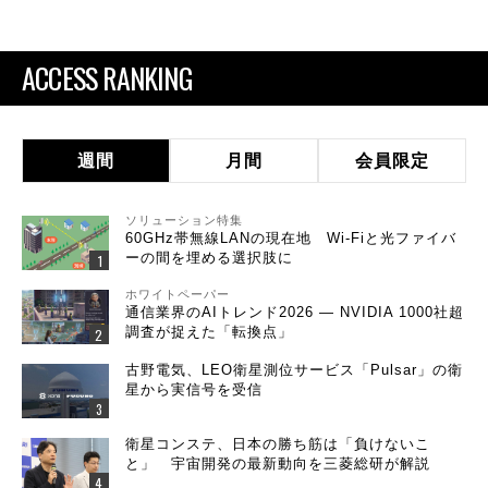
ACCESS RANKING
週間
月間
会員限定
ソリューション特集
60GHz帯無線LANの現在地 Wi-Fiと光ファイバ
ーの間を埋める選択肢に
ホワイトペーパー
通信業界のAIトレンド2026 ― NVIDIA 1000社超
調査が捉えた「転換点」
古野電気、LEO衛星測位サービス「Pulsar」の衛
星から実信号を受信
衛星コンステ、日本の勝ち筋は「負けないこ
と」 宇宙開発の最新動向を三菱総研が解説