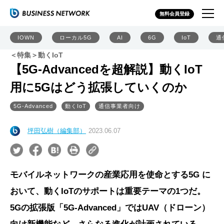
無料会員登録
IOWN
ローカル5G
AI
6G
IoT
通
＜特集＞動くIoT
【5G-Advancedを超解説】動くIoT
用に5Gはどう拡張していくのか
5G-Advanced
動くIoT
通信事業者向け
坪田弘樹（編集部）
2023.06.07
モバイルネットワークの産業応用を使命とする5G に
おいて、動くIoTのサポートは重要テーマの1つだ。
5Gの拡張版「5G-Advanced」ではUAV（ドローン）