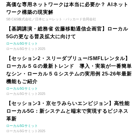
高価な専用ネットワークは本当に必要か？ AIネット
ワーク構築の現実解
SB C&S株式会社／日本ヒューレット・パッカード合同会社
【基調講演・総務省 佐藤移動通信企画官】ローカル
5Gの更なる普及拡大に向けて
ローカル5Gサミット
ローカル5Gサミット2025
【セッション2・スリーダブリュー/SMFLレンタル】
ローカル５Ｇの最新トレンド 導入・実装が一番簡単
なシン・ローカル５Ｇシステムの実用例 25-26年最新
機能もご紹介
ローカル5Gサミット
ローカル5Gサミット2025
【セッション3・京セラみらいエンビジョン】高性能
ローカル5G：新システムと端末で実現するビジネス
革新
ローカル5Gサミット
ローカル5Gサミット2025