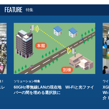
FEATURE
特集
結！
ソリューション特集
ワイ
スレ
60GHz帯無線LANの現在地 Wi-Fiと光ファイ
XG
バーの間を埋める選択肢に
W
介