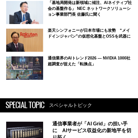
「基地局開発は新領域に傾注、AIネイティブ社
会の基盤作る」 NEC ネットワークソリューシ
ョン事業部門長 佐藤氏に聞く
楽天シンフォニーが日本市場にも攻勢 “メイ
ドインジャパン”の仮想化基盤とOSSを武器に
通信業界のAIトレンド2026 ― NVIDIA 1000社
超調査が捉えた「転換点」
SPECIAL TOPIC
スペシャルトピック
通信事業者が「AI Grid」の担い手
に AIサービス収益化の新地平を切
り拓く