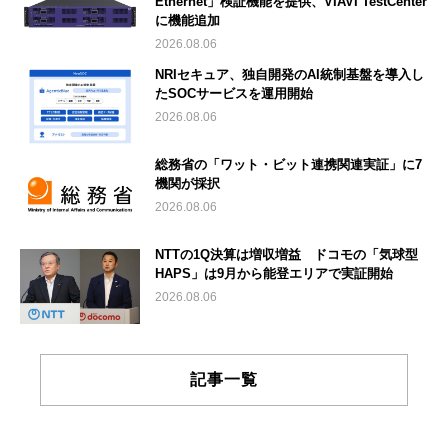
Ethernet」検証機能を提供、VIAVI TestCenter
に機能追加
2026.08.06
NRIセキュア、独自開発のAI統制基盤を導入し
たSOCサービスを運用開始
2026.08.06
総務省の「ワット・ビット連携関連実証」に7
機関が採択
2026.08.06
NTTの1Q決算は増収増益 ドコモの「気球型
HAPS」は9月から能登エリアで実証開始
2026.08.06
記事一覧