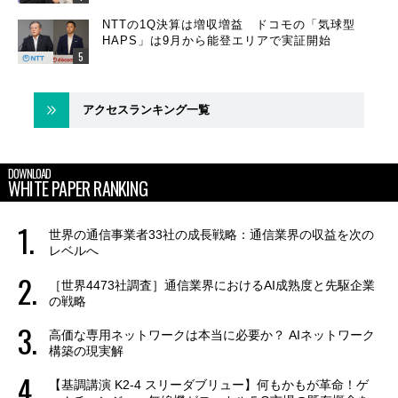
NTTの1Q決算は増収増益 ドコモの「気球型
HAPS」は9月から能登エリアで実証開始
アクセスランキング一覧
DOWNLOAD
WHITE PAPER RANKING
世界の通信事業者33社の成長戦略：通信業界の収益を次の
レベルへ
［世界4473社調査］通信業界におけるAI成熟度と先駆企業
の戦略
高価な専用ネットワークは本当に必要か？ AIネットワーク
構築の現実解
【基調講演 K2-4 スリーダブリュー】何もかもが革命！ゲ