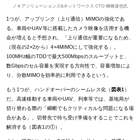
ノキアソリューションズ&ネットワークス CTO 柳橋達也氏
1つが、アップリンク（上り通信）MIMOの強化であ
る。車両やUAV等に搭載したカメラ映像を活用する機
会が増えると予想され、「上り通信が重要になるため、
（現在の2×2から）4×4MIMOにして強化する」。
100MHz幅のTDDで最大500Mbpsのスループットと、
数Gbpsのセル容量を実現する方向性で、容量増加によ
り、分散MIMOを効率的に利用できるという。
もう1つが、ハンドオーバーのシームレス化（
図表1
）
だ。高速移動する車両やUAV、列車等では、基地局が
切り替わる際の「瞬断でもクリティカルな問題になる場
合がある」。切替先で待ち受け準備をすることでこれを
解消する（図表1の①）。