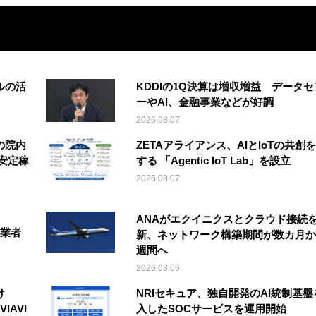
ルの活
KDDIの1Q決算は増収増益 データセ
ーやAI、金融事業などが好調
2026.08.07
の院内
ZETAアライアンス、AIとIoTの共創
安定稼
する 「Agentic IoT Lab」を設立
2026.08.07
ANAがエクイニクスとクラウド接続
事業者
新、ネットワーク構築期間が数カ月か
週間へ
2026.08.06
け
NRIセキュア、独自開発のAI統制基盤
IAVI
入したSOCサービスを運用開始