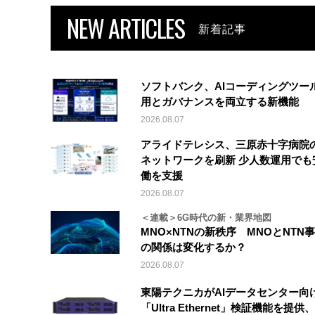
NEW ARTICLES
新着記事
ソフトバンク、AIコーディングツー
用とガバナンスを両立する新機能
2026.08.07
アライドテレシス、三原赤十字病院
ネットワークを刷新 少人数運用でも
働を支援
2026.08.07
＜連載＞6G時代の新・業界地図
MNO×NTNの新秩序 MNOとNTN
の関係は変化するか？
2026.08.07
東陽テクニカがAIデータセンター向
「Ultra Ethernet」検証機能を提供、V