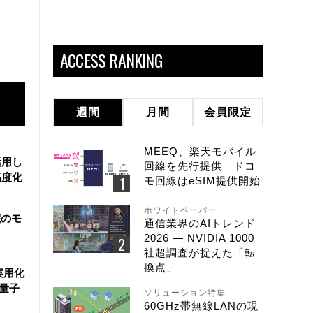
ACCESS RANKING
週間
月間
会員限定
MEEQ、楽天モバイル
活用し
回線を先行提供 ドコ
高度化
モ回線はeSIM提供開始
ホワイトペーパー
院のモ
通信業界のAIトレンド
2026 ― NVIDIA 1000
社超調査が捉えた「転
換点」
実用化
万量子
ソリューション特集
60GHz帯無線LANの現