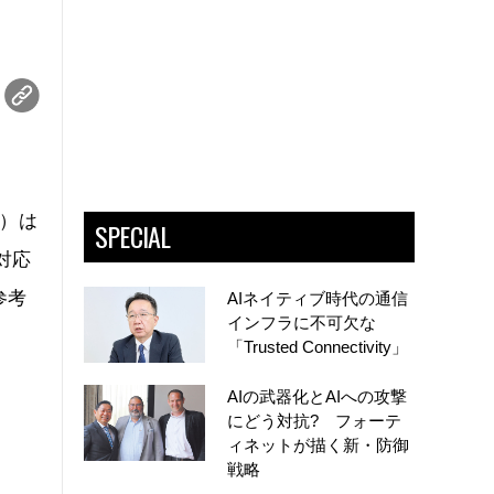
I）は
SPECIAL
対応
参考
AIネイティブ時代の通信
インフラに不可欠な
「Trusted Connectivity」
AIの武器化とAIへの攻撃
にどう対抗? フォーテ
ィネットが描く新・防御
戦略