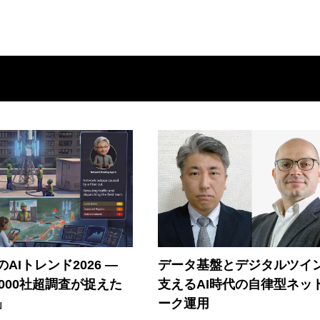
AIトレンド2026 ―
データ基盤とデジタルツイ
A 1000社超調査が捉えた
支えるAI時代の自律型ネッ
」
ーク運用