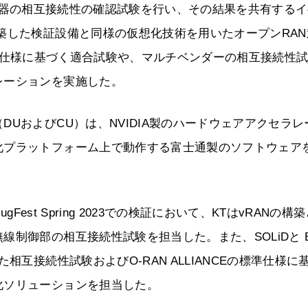
基地局機器の相互接続性の確認試験を行い、その結果を共有する
築した検証設備と同様の仮想化技術を用いたオープンRAN
Eの標準仕様に基づく適合試験や、マルチベンダーの相互接続性
レーションを実施した。
UおよびCU）は、NVIDIA製のハードウェアアクセラレ
化プラットフォーム上で動作する富士通製のソフトウェア
Fest Spring 2023での検証において、KTはvRANの構
制御部の相互接続性試験を担当した。また、SOLiDと E
相互接続性試験およびO-RAN ALLIANCEの標準仕様に
化ソリューションを担当した。