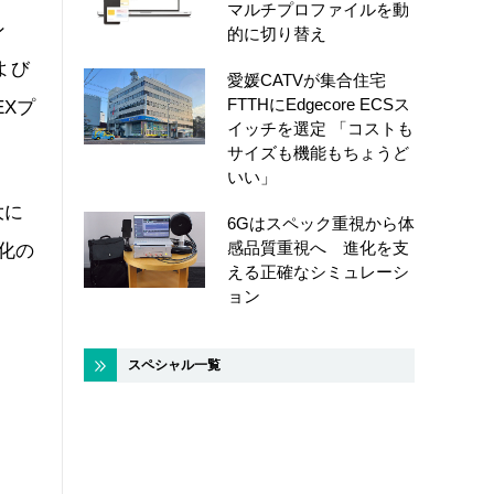
マルチプロファイルを動
ン
的に切り替え
よび
愛媛CATVが集合住宅
FTTHにEdgecore ECSス
Xプ
イッチを選定 「コストも
サイズも機能もちょうど
いい」
大に
6Gはスペック重視から体
感品質重視へ 進化を支
化の
える正確なシミュレーシ
ョン
スペシャル一覧