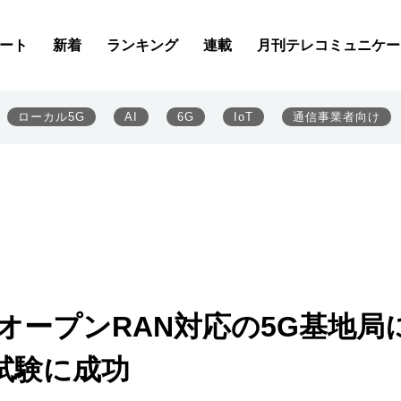
ート
新着
ランキング
連載
月刊テレコミュニケー
ローカル5G
AI
6G
IoT
通信事業者向け
オープンRAN対応の5G基地局
試験に成功