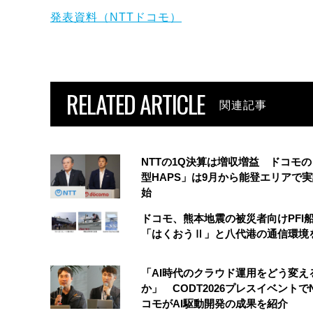
発表資料（NTTドコモ）
RELATED ARTICLE
関連記事
NTTの1Q決算は増収増益 ドコモ
型HAPS」は9月から能登エリアで
始
ドコモ、熊本地震の被災者向けPFI
「はくおうⅡ」と八代港の通信環境
「AI時代のクラウド運用をどう変え
か」 CODT2026プレスイベントで
コモがAI駆動開発の成果を紹介