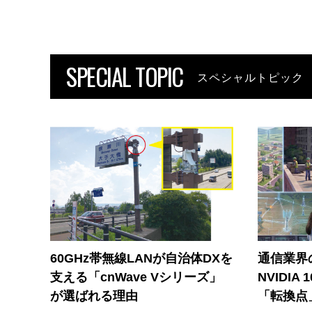
SPECIAL TOPIC
スペシャルトピック
60GHz帯無線LANが自治体DXを
通信業界の
支える「cnWave Vシリーズ」
NVIDI
が選ばれる理由
「転換点