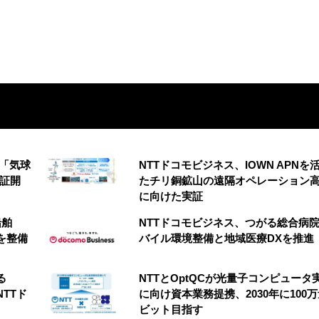
の「気球
NTTドコモビジネス、IOWN APNを
実証開
たチリ銅鉱山の遠隔オペレーション
に向けた実証
船舶
NTTドコモビジネス、つがる総合病
を整備
バイル環境整備と地域医療DXを推進
る
NTTとOptQCが光量子コンピュータ
NTTド
に向け資本業務提携、2030年に100
ビット目指す