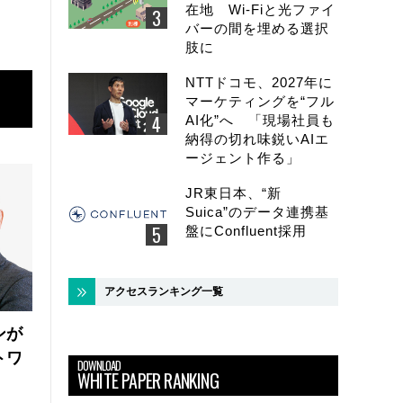
在地 Wi-Fiと光ファイ
バーの間を埋める選択
肢に
NTTドコモ、2027年に
マーケティングを“フル
AI化”へ 「現場社員も
納得の切れ味鋭いAIエ
ージェント作る」
JR東日本、“新
Suica”のデータ連携基
盤にConfluent採用
アクセスランキング一覧
ンが
トワ
DOWNLOAD
WHITE PAPER RANKING