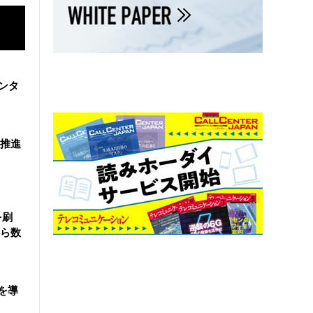
ンタ
を推進
を刷
ら数
を導