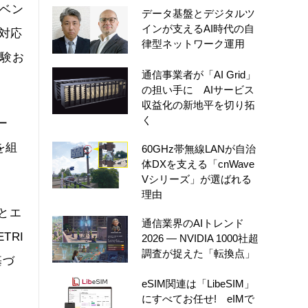
イベン
データ基盤とデジタルツ
インが支えるAI時代の自
対応
律型ネットワーク運用
試験お
通信事業者が「AI Grid」
の担い手に AIサービス
収益化の新地平を切り拓
く
ー
を組
60GHz帯無線LANが自治
体DXを支える「cnWave
Vシリーズ」が選ばれる
理由
築とエ
通信業界のAIトレンド
TRI
2026 ― NVIDIA 1000社超
調査が捉えた「転換点」
基づ
eSIM関連は「LibeSIM」
にすべてお任せ! eIMで