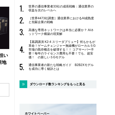
世界の通信事業者33社の成長戦略：通信業界の
収益を次のレベルへ
［世界4473社調査］通信業界におけるAI成熟度
と先駆企業の戦略
高価な専用ネットワークは本当に必要か？ AIネ
ットワーク構築の現実解
【基調講演 K2-4 スリーダブリュー】何もかもが
革命！ゲームチェンジャー無線機がローカル５G
市場の既存概念を破壊する！！ コアサーバー不
要！毎年のライセンス費用も不要！でも、超安
の担い
価！ の新しい５Gモデル
新地
通信事業者の新たな戦略ガイド B2B2Xモデル
を成功に導く秘訣とは
ダウンロード数ランキングをもっと見る