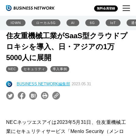
無料会員登録
IOWN
ローカル5G
AI
6G
IoT
通
住友重機械工業がSaaS型クラウドプ
ロキシを導入、日・アジアの1万
5000人に展開
NEC
セキュリティ
導入事例
BUSINESS NETWORK編集部
2023.05.31
NECネッツエスアイは2023年5月31日、住友重機械工
業にセキュリティサービス「Menlo Security（メンロ