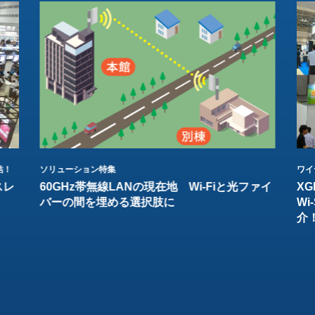
結！
ソリューション特集
ワイ
スレ
60GHz帯無線LANの現在地 Wi-Fiと光ファイ
XG
バーの間を埋める選択肢に
W
介