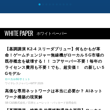
WHITE PAPER
ホワイトペーパー
【基調講演 K2-4 スリーダブリュー】何もかもが革
命！ゲームチェンジャー無線機がローカル５G市場の
既存概念を破壊する！！ コアサーバー不要！毎年の
ライセンス費用も不要！でも、超安価！ の新しい５
Gモデル
ローカル5Gサミット
ワイヤレスジャパン×WTP 2026
高価な専用ネットワークは本当に必要か？ AIネット
ワーク構築の現実解
SB C&S株式会社／日本ヒューレット・パッカード合同会社