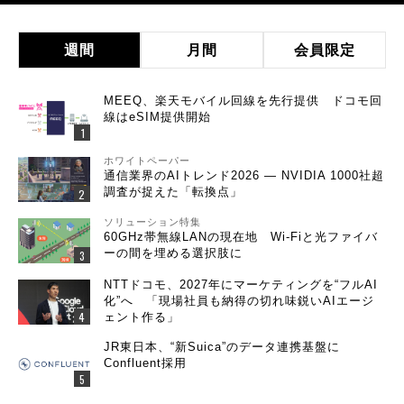
週間
月間
会員限定
MEEQ、楽天モバイル回線を先行提供 ドコモ回
線はeSIM提供開始
ホワイトペーパー
通信業界のAIトレンド2026 ― NVIDIA 1000社超
調査が捉えた「転換点」
ソリューション特集
60GHz帯無線LANの現在地 Wi-Fiと光ファイバ
ーの間を埋める選択肢に
NTTドコモ、2027年にマーケティングを“フルAI
化”へ 「現場社員も納得の切れ味鋭いAIエージ
ェント作る」
JR東日本、“新Suica”のデータ連携基盤に
Confluent採用