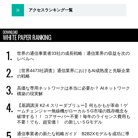
アクセスランキング一覧
DOWNLOAD
WHITE PAPER RANKING
世界の通信事業者33社の成長戦略：通信業界の収益を次の
レベルへ
［世界4473社調査］通信業界におけるAI成熟度と先駆企業
の戦略
高価な専用ネットワークは本当に必要か？ AIネットワーク
構築の現実解
【基調講演 K2-4 スリーダブリュー】何もかもが革命！ゲ
ームチェンジャー無線機がローカル５G市場の既存概念を
破壊する！！ コアサーバー不要！毎年のライセンス費用も
不要！でも、超安価！ の新しい５Gモデル
通信事業者の新たな戦略ガイド B2B2Xモデルを成功に導