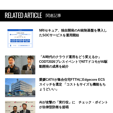
RELATED ARTICLE
関連記事
NRIセキュア、独自開発のAI統制基盤を導入し
たSOCサービスを運用開始
「AI時代のクラウド運用をどう変えるか」
CODT2026プレスイベントでNTTドコモがAI駆
動開発の成果を紹介
愛媛CATVが集合住宅FTTHにEdgecore ECS
スイッチを選定 「コストもサイズも機能もち
ょうどいい」
AIが攻撃の「実行役」に チェック・ポイント
が自律型防衛を提唱