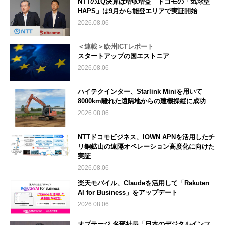
NTTの1Q決算は増収増益 ドコモの「気球型
HAPS」は9月から能登エリアで実証開始
2026.08.06
＜連載＞欧州ICTレポート
スタートアップの国エストニア
2026.08.06
ハイテクインター、Starlink Miniを用いて
8000km離れた遠隔地からの建機操縦に成功
2026.08.06
NTTドコモビジネス、IOWN APNを活用したチ
リ銅鉱山の遠隔オペレーション高度化に向けた
実証
2026.08.06
楽天モバイル、Claudeを活用して「Rakuten
AI for Business」をアップデート
2026.08.06
オプテージ 名部社長「日本のデジタルインフ