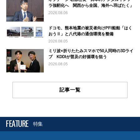
ラ強靭化へ 関西から全国、海外へ羽ばたく」
2026.08.06
ドコモ、熊本地震の被災者向けPFI船舶「はく
おうⅡ」と八代港の通信環境を整備
2026.08.05
ミリ波×折りたたみスマホで50人同時の3Dライ
ブ KDDIが普及の好循環を狙う
2026.08.05
記事一覧
FEATURE
特集