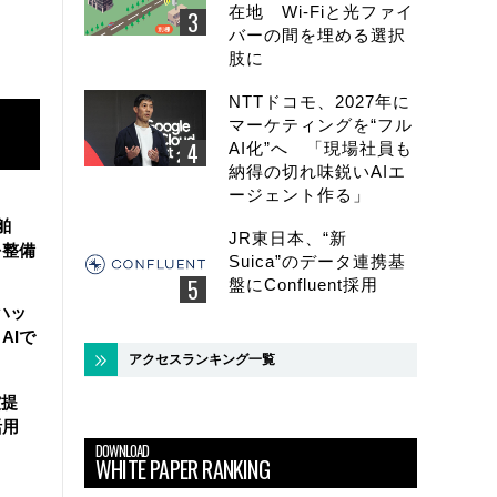
在地 Wi-Fiと光ファイ
バーの間を埋める選択
肢に
NTTドコモ、2027年に
マーケティングを“フル
AI化”へ 「現場社員も
納得の切れ味鋭いAIエ
ージェント作る」
舶
JR東日本、“新
を整備
Suica”のデータ連携基
盤にConfluent採用
ハッ
AIで
アクセスランキング一覧
償提
活用
DOWNLOAD
WHITE PAPER RANKING