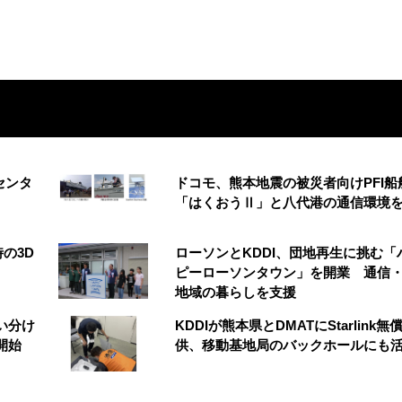
センタ
ドコモ、熊本地震の被災者向けPFI船
「はくおうⅡ」と八代港の通信環境
の3D
ローソンとKDDI、団地再生に挑む「
う
ピーローソンタウン」を開業 通信・
地域の暮らしを支援
い分け
KDDIが熊本県とDMATにStarlink無
開始
供、移動基地局のバックホールにも