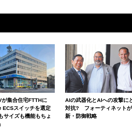
Vが集合住宅FTTHに
AIの武器化とAIへの攻撃に
ore ECSスイッチを選定
対抗? フォーティネット
もサイズも機能もちょ
新・防御戦略
」