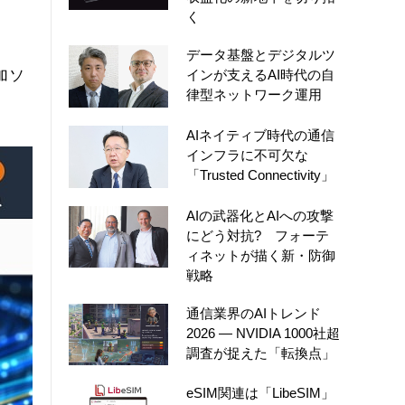
く
データ基盤とデジタルツ
加ソ
インが支えるAI時代の自
律型ネットワーク運用
AIネイティブ時代の通信
インフラに不可欠な
「Trusted Connectivity」
AIの武器化とAIへの攻撃
にどう対抗? フォーテ
ィネットが描く新・防御
戦略
通信業界のAIトレンド
2026 ― NVIDIA 1000社超
調査が捉えた「転換点」
eSIM関連は「LibeSIM」