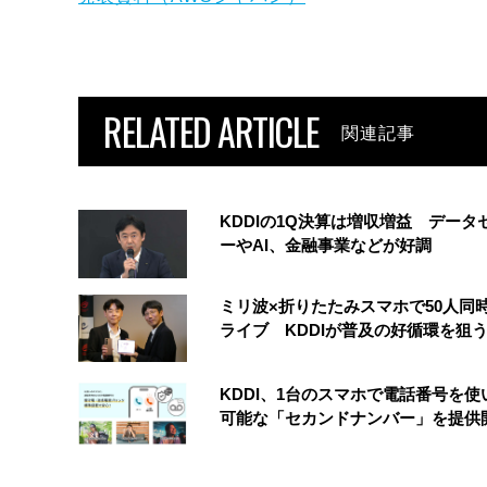
RELATED ARTICLE
関連記事
KDDIの1Q決算は増収増益 データ
ーやAI、金融事業などが好調
ミリ波×折りたたみスマホで50人同時
ライブ KDDIが普及の好循環を狙
KDDI、1台のスマホで電話番号を使
可能な「セカンドナンバー」を提供