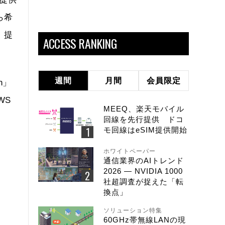
ら希
、提
ACCESS RANKING
週間
月間
会員限定
n」
WS
MEEQ、楽天モバイル
回線を先行提供 ドコ
モ回線はeSIM提供開始
ホワイトペーパー
通信業界のAIトレンド
2026 ― NVIDIA 1000
社超調査が捉えた「転
換点」
ソリューション特集
60GHz帯無線LANの現