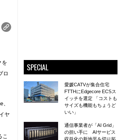
クを
SPECIAL
のブロ
愛媛CATVが集合住宅
FTTHにEdgecore ECSス
イッチを選定 「コストも
ge、
サイズも機能もちょうど
いい」
ワイヤ
通信事業者が「AI Grid」
の担い手に AIサービス
るこ
収益化の新地平を切り拓