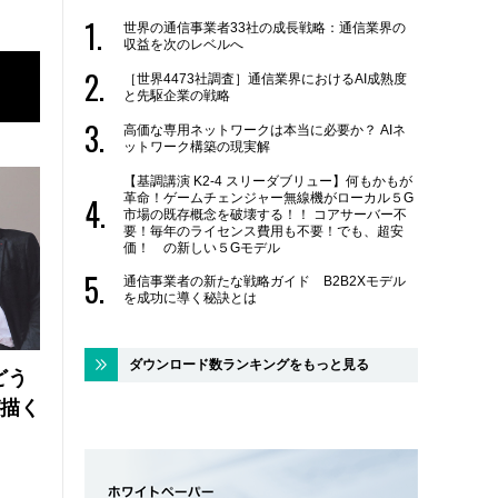
世界の通信事業者33社の成長戦略：通信業界の
収益を次のレベルへ
［世界4473社調査］通信業界におけるAI成熟度
と先駆企業の戦略
高価な専用ネットワークは本当に必要か？ AIネ
ットワーク構築の現実解
【基調講演 K2-4 スリーダブリュー】何もかもが
革命！ゲームチェンジャー無線機がローカル５G
市場の既存概念を破壊する！！ コアサーバー不
要！毎年のライセンス費用も不要！でも、超安
価！ の新しい５Gモデル
通信事業者の新たな戦略ガイド B2B2Xモデル
を成功に導く秘訣とは
ダウンロード数ランキングをもっと見る
どう
が描く