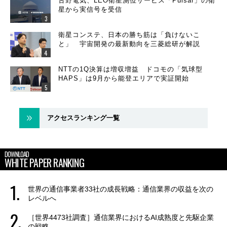
古野電気、LEO衛星測位サービス「Pulsar」の衛
星から実信号を受信
衛星コンステ、日本の勝ち筋は「負けないこ
と」 宇宙開発の最新動向を三菱総研が解説
NTTの1Q決算は増収増益 ドコモの「気球型
HAPS」は9月から能登エリアで実証開始
アクセスランキング一覧
DOWNLOAD
WHITE PAPER RANKING
世界の通信事業者33社の成長戦略：通信業界の収益を次の
レベルへ
［世界4473社調査］通信業界におけるAI成熟度と先駆企業
の戦略