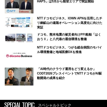
HAPS」は9月から能登エリアで実証開始
NTTドコモビジネス、IOWN APNを活用したチ
リ銅鉱山の遠隔オペレーション高度化に向けた
実証
ドコモ、熊本地震の被災者向けPFI船舶「はく
おうⅡ」と八代港の通信環境を整備
NTTドコモビジネス、つがる総合病院のモバイ
ル環境整備と地域医療DXを推進
「AI時代のクラウド運用をどう変えるか」
CODT2026プレスイベントでNTTドコモがAI駆
動開発の成果を紹介
SPECIAL TOPIC
スペシャルトピック