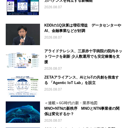
ガバナンスを両立する新機能
2026.08.07
KDDIの1Q決算は増収増益 データセンターや
AI、金融事業などが好調
2026.08.07
アライドテレシス、三原赤十字病院の院内ネッ
トワークを刷新 少人数運用でも安定稼働を支
援
2026.08.07
ZETAアライアンス、AIとIoTの共創を推進す
る 「Agentic IoT Lab」を設立
2026.08.07
＜連載＞6G時代の新・業界地図
MNO×NTNの新秩序 MNOとNTN事業者の関
係は変化するか？
2026.08.07