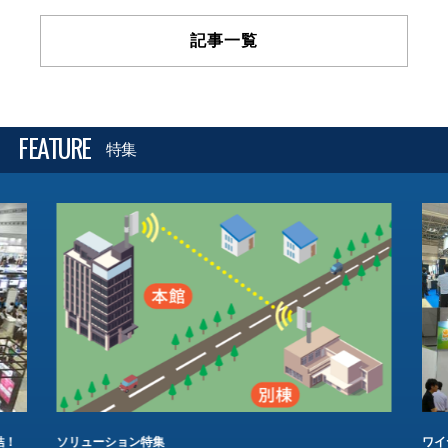
記事一覧
FEATURE
特集
結！
ソリューション特集
ワイ