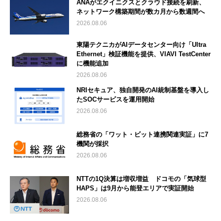
ANAがエクイニクスとクラウド接続を刷新、
ネットワーク構築期間が数カ月から数週間へ
2026.08.06
東陽テクニカがAIデータセンター向け「Ultra
Ethernet」検証機能を提供、VIAVI TestCenter
に機能追加
2026.08.06
NRIセキュア、独自開発のAI統制基盤を導入し
たSOCサービスを運用開始
2026.08.06
総務省の「ワット・ビット連携関連実証」に7
機関が採択
2026.08.06
NTTの1Q決算は増収増益 ドコモの「気球型
HAPS」は9月から能登エリアで実証開始
2026.08.06