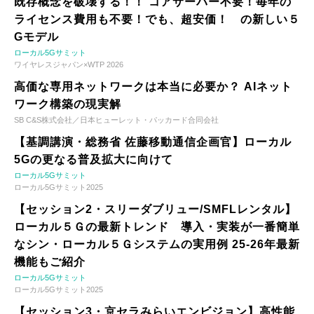
既存概念を破壊する！！ コアサーバー不要！毎年の
ライセンス費用も不要！でも、超安価！ の新しい５
Gモデル
ローカル5Gサミット
ワイヤレスジャパン×WTP 2026
高価な専用ネットワークは本当に必要か？ AIネット
ワーク構築の現実解
SB C&S株式会社／日本ヒューレット・パッカード合同会社
【基調講演・総務省 佐藤移動通信企画官】ローカル
5Gの更なる普及拡大に向けて
ローカル5Gサミット
ローカル5Gサミット2025
【セッション2・スリーダブリュー/SMFLレンタル】
ローカル５Ｇの最新トレンド 導入・実装が一番簡単
なシン・ローカル５Ｇシステムの実用例 25-26年最新
機能もご紹介
ローカル5Gサミット
ローカル5Gサミット2025
【セッション3・京セラみらいエンビジョン】高性能