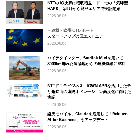
NTTの1Q決算は増収増益 ドコモの「気球型
HAPS」は9月から能登エリアで実証開始
2026.08.06
＜連載＞欧州ICTレポート
スタートアップの国エストニア
2026.08.06
ハイテクインター、Starlink Miniを用いて
8000km離れた遠隔地からの建機操縦に成功
2026.08.06
NTTドコモビジネス、IOWN APNを活用したチ
リ銅鉱山の遠隔オペレーション高度化に向けた
実証
2026.08.06
楽天モバイル、Claudeを活用して「Rakuten
AI for Business」をアップデート
2026.08.06