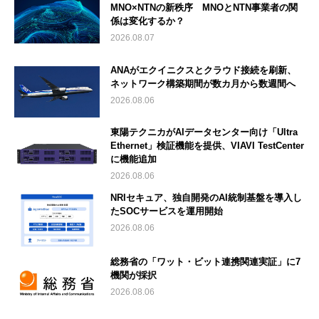
MNO×NTNの新秩序 MNOとNTN事業者の関
係は変化するか？
2026.08.07
ANAがエクイニクスとクラウド接続を刷新、
ネットワーク構築期間が数カ月から数週間へ
2026.08.06
東陽テクニカがAIデータセンター向け「Ultra
Ethernet」検証機能を提供、VIAVI TestCenter
に機能追加
2026.08.06
NRIセキュア、独自開発のAI統制基盤を導入し
たSOCサービスを運用開始
2026.08.06
総務省の「ワット・ビット連携関連実証」に7
機関が採択
2026.08.06