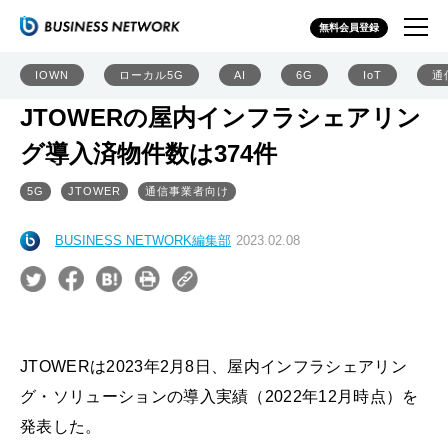
無料会員登録
IOWN
ローカル5G
AI
6G
IoT
通
JTOWERの屋内インフラシェアリン
グ導入済物件数は374件
5G
JTOWER
通信事業者向け
BUSINESS NETWORK編集部
2023.02.08
JTOWERは2023年2月8日、屋内インフラシェアリン
グ・ソリューションの導入実績（2022年12月時点）を
発表した。