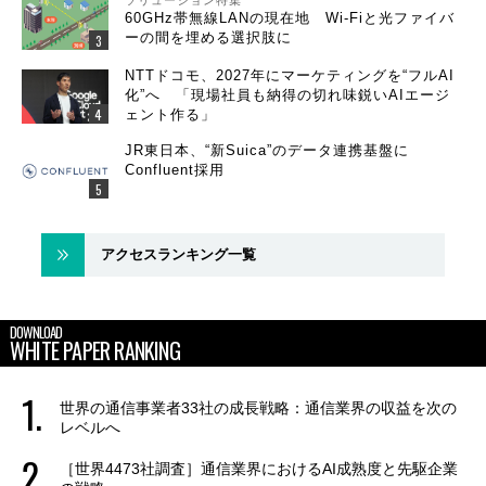
ソリューション特集
60GHz帯無線LANの現在地 Wi-Fiと光ファイバ
ーの間を埋める選択肢に
NTTドコモ、2027年にマーケティングを“フルAI
化”へ 「現場社員も納得の切れ味鋭いAIエージ
ェント作る」
JR東日本、“新Suica”のデータ連携基盤に
Confluent採用
アクセスランキング一覧
DOWNLOAD
WHITE PAPER RANKING
世界の通信事業者33社の成長戦略：通信業界の収益を次の
レベルへ
［世界4473社調査］通信業界におけるAI成熟度と先駆企業