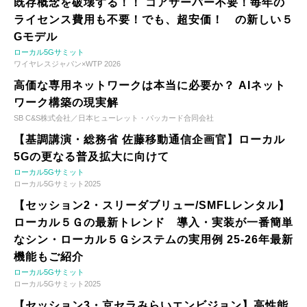
既存概念を破壊する！！ コアサーバー不要！毎年の
ライセンス費用も不要！でも、超安価！ の新しい５
Gモデル
ローカル5Gサミット
ワイヤレスジャパン×WTP 2026
高価な専用ネットワークは本当に必要か？ AIネット
ワーク構築の現実解
SB C&S株式会社／日本ヒューレット・パッカード合同会社
【基調講演・総務省 佐藤移動通信企画官】ローカル
5Gの更なる普及拡大に向けて
ローカル5Gサミット
ローカル5Gサミット2025
【セッション2・スリーダブリュー/SMFLレンタル】
ローカル５Ｇの最新トレンド 導入・実装が一番簡単
なシン・ローカル５Ｇシステムの実用例 25-26年最新
機能もご紹介
ローカル5Gサミット
ローカル5Gサミット2025
【セッション3・京セラみらいエンビジョン】高性能