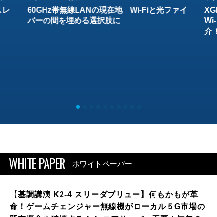
スレ
60GHz帯無線LANの現在地 Wi-Fiと光ファイ
XG
バーの間を埋める選択肢に
W
介
WHITE PAPER
ホワイトペーパー
【基調講演 K2-4 スリーダブリュー】何もかもが革
命！ゲームチェンジャー無線機がローカル５G市場の