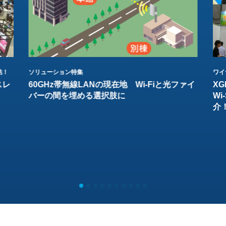
結！
ソリューション特集
ワイ
スレ
60GHz帯無線LANの現在地 Wi-Fiと光ファイ
XG
バーの間を埋める選択肢に
W
介