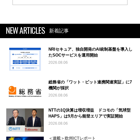
NEW ARTICLES
新着記事
NRIセキュア、独自開発のAI統制基盤を導入し
たSOCサービスを運用開始
2026.08.06
総務省の「ワット・ビット連携関連実証」に7
機関が採択
2026.08.06
NTTの1Q決算は増収増益 ドコモの「気球型
HAPS」は9月から能登エリアで実証開始
2026.08.06
＜連載＞欧州ICTレポート