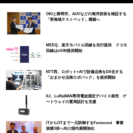
OKIと静岡市、AUVなどの海洋技術を検証する
「実海域テストベッド」構築へ
MEEQ、楽天モバイル回線を先行提供 ドコモ
回線はeSIM提供開始
NTT西、ロボット×AIで設備点検をDX化する
「おまかせ点検ロボパック」を提供開始
IIJ、LoRaWAN専用電波測定デバイス発売 ゲ
ートウェイの置局設計を支援
ITからOTまで一元防御するForescout 事業
規模3倍へ向け国内展開強化