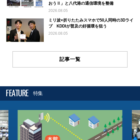
おうⅡ」と八代港の通信環境を整備
2026.08.05
ミリ波×折りたたみスマホで50人同時の3Dライ
ブ KDDIが普及の好循環を狙う
2026.08.05
記事一覧
FEATURE
特集