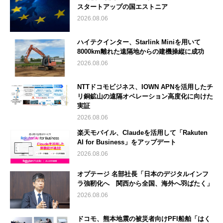
スタートアップの国エストニア
2026.08.06
ハイテクインター、Starlink Miniを用いて
8000km離れた遠隔地からの建機操縦に成功
2026.08.06
NTTドコモビジネス、IOWN APNを活用したチ
リ銅鉱山の遠隔オペレーション高度化に向けた
実証
2026.08.06
楽天モバイル、Claudeを活用して「Rakuten
AI for Business」をアップデート
2026.08.06
オプテージ 名部社長「日本のデジタルインフ
ラ強靭化へ 関西から全国、海外へ羽ばたく」
2026.08.06
ドコモ、熊本地震の被災者向けPFI船舶「はく