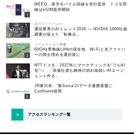
MEEQ、楽天モバイル回線を先行提供 ドコモ回
線はeSIM提供開始
ホワイトペーパー
通信業界のAIトレンド2026 ― NVIDIA 1000社超
調査が捉えた「転換点」
ソリューション特集
60GHz帯無線LANの現在地 Wi-Fiと光ファイバ
ーの間を埋める選択肢に
NTTドコモ、2027年にマーケティングを“フルAI
化”へ 「現場社員も納得の切れ味鋭いAIエージ
ェント作る」
JR東日本、“新Suica”のデータ連携基盤に
Confluent採用
アクセスランキング一覧