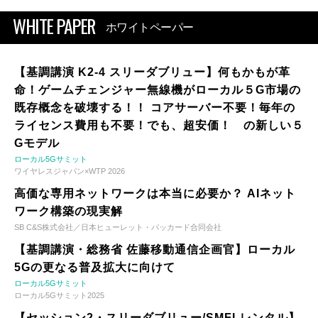
WHITE PAPER
ホワイトペーパー
【基調講演 K2-4 スリーダブリュー】何もかもが革
命！ゲームチェンジャー無線機がローカル５G市場の
既存概念を破壊する！！ コアサーバー不要！毎年の
ライセンス費用も不要！でも、超安価！ の新しい５
Gモデル
ローカル5Gサミット
ワイヤレスジャパン×WTP 2026
高価な専用ネットワークは本当に必要か？ AIネット
ワーク構築の現実解
SB C&S株式会社／日本ヒューレット・パッカード合同会社
【基調講演・総務省 佐藤移動通信企画官】ローカル
5Gの更なる普及拡大に向けて
ローカル5Gサミット
ローカル5Gサミット2025
【セッション2・スリーダブリュー/SMFLレンタル】