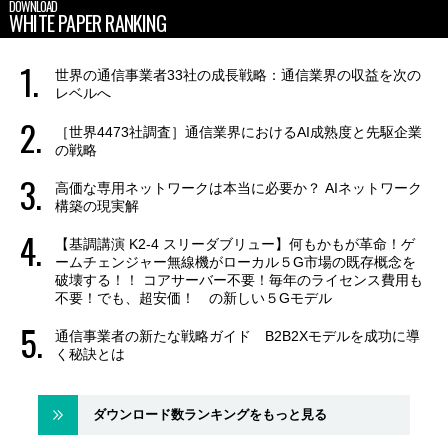
DOWNLOAD
WHITE PAPER RANKING
世界の通信事業者33社の成長戦略：通信業界の収益を次の
レベルへ
［世界4473社調査］通信業界におけるAI成熟度と先駆企業
の戦略
高価な専用ネットワークは本当に必要か？ AIネットワーク
構築の現実解
【基調講演 K2-4 スリーダブリュー】何もかもが革命！ゲ
ームチェンジャー無線機がローカル５G市場の既存概念を
破壊する！！ コアサーバー不要！毎年のライセンス費用も
不要！でも、超安価！ の新しい５Gモデル
通信事業者の新たな戦略ガイド B2B2Xモデルを成功に導
く秘訣とは
ダウンロード数ランキングをもっと見る