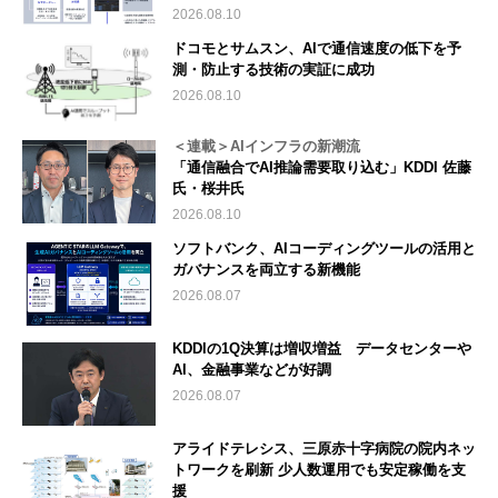
2026.08.10
ドコモとサムスン、AIで通信速度の低下を予
測・防止する技術の実証に成功
2026.08.10
＜連載＞AIインフラの新潮流
「通信融合でAI推論需要取り込む」KDDI 佐藤
氏・桜井氏
2026.08.10
ソフトバンク、AIコーディングツールの活用と
ガバナンスを両立する新機能
2026.08.07
KDDIの1Q決算は増収増益 データセンターや
AI、金融事業などが好調
2026.08.07
アライドテレシス、三原赤十字病院の院内ネッ
トワークを刷新 少人数運用でも安定稼働を支
援