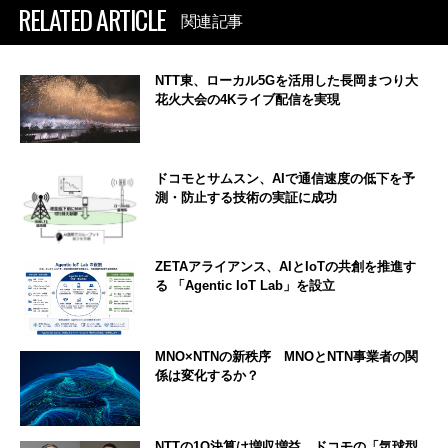
RELATED ARTICLE
関連記事
NTT東、ローカル5Gを活用した長岡まつり大
花火大会の4Kライブ配信を実現
ドコモとサムスン、AIで通信速度の低下を予
測・防止する技術の実証に成功
ZETAアライアンス、AIとIoTの共創を推進す
る 「Agentic IoT Lab」を設立
MNO×NTNの新秩序 MNOとNTN事業者の関
係は変化するか？
NTTの1Q決算は増収増益 ドコモの「気球型