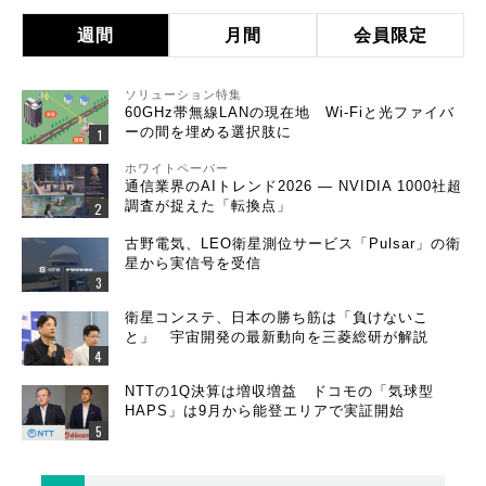
週間
月間
会員限定
ソリューション特集
60GHz帯無線LANの現在地 Wi-Fiと光ファイバ
ーの間を埋める選択肢に
ホワイトペーパー
通信業界のAIトレンド2026 ― NVIDIA 1000社超
調査が捉えた「転換点」
古野電気、LEO衛星測位サービス「Pulsar」の衛
星から実信号を受信
衛星コンステ、日本の勝ち筋は「負けないこ
と」 宇宙開発の最新動向を三菱総研が解説
NTTの1Q決算は増収増益 ドコモの「気球型
HAPS」は9月から能登エリアで実証開始