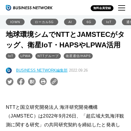
無料会員登録
IOWN
ローカル5G
AI
6G
IoT
通
地球環境シムでNTTとJAMSTECがタ
ッグ、衛星IoT・HAPSやLPWA活用
IoT
LPWA
NTTグループ
衛星通信/HAPS
BUSINESS NETWORK編集部
2022.09.26
NTTと国立研究開発法人 海洋研究開発機構
（JAMSTEC）は2022年9月26日、「超広域大気海洋観
測に関する研究」の共同研究契約を締結したと発表し