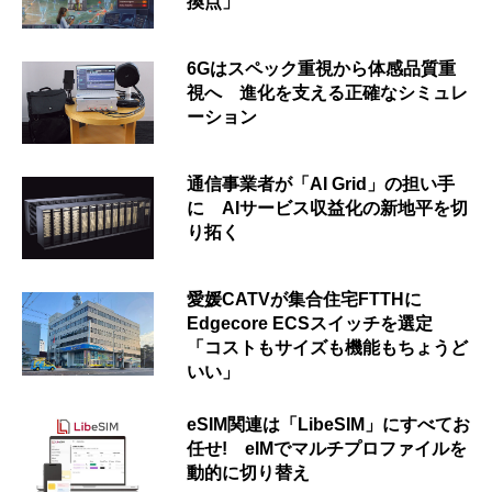
換点」
6Gはスペック重視から体感品質重
視へ 進化を支える正確なシミュレ
ーション
通信事業者が「AI Grid」の担い手
に AIサービス収益化の新地平を切
り拓く
愛媛CATVが集合住宅FTTHに
Edgecore ECSスイッチを選定
「コストもサイズも機能もちょうど
いい」
eSIM関連は「LibeSIM」にすべてお
任せ! eIMでマルチプロファイルを
動的に切り替え