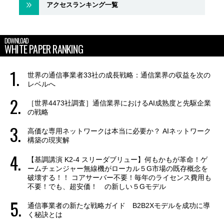
アクセスランキング一覧
DOWNLOAD
WHITE PAPER RANKING
世界の通信事業者33社の成長戦略：通信業界の収益を次の
レベルへ
［世界4473社調査］通信業界におけるAI成熟度と先駆企業
の戦略
高価な専用ネットワークは本当に必要か？ AIネットワーク
構築の現実解
【基調講演 K2-4 スリーダブリュー】何もかもが革命！ゲ
ームチェンジャー無線機がローカル５G市場の既存概念を
破壊する！！ コアサーバー不要！毎年のライセンス費用も
不要！でも、超安価！ の新しい５Gモデル
通信事業者の新たな戦略ガイド B2B2Xモデルを成功に導
く秘訣とは