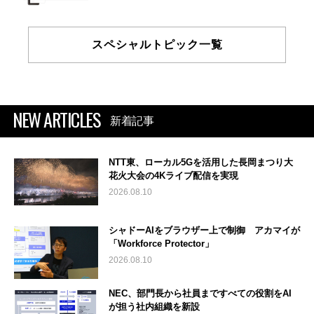
スペシャルトピック一覧
NEW ARTICLES
新着記事
NTT東、ローカル5Gを活用した長岡まつり大
花火大会の4Kライブ配信を実現
2026.08.10
シャドーAIをブラウザー上で制御 アカマイが
「Workforce Protector」
2026.08.10
NEC、部門長から社員まですべての役割をAI
が担う社内組織を新設