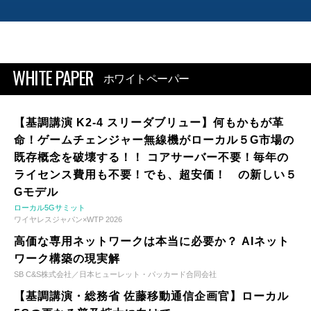
WHITE PAPER
ホワイトペーパー
【基調講演 K2-4 スリーダブリュー】何もかもが革
命！ゲームチェンジャー無線機がローカル５G市場の
既存概念を破壊する！！ コアサーバー不要！毎年の
ライセンス費用も不要！でも、超安価！ の新しい５
Gモデル
ローカル5Gサミット
ワイヤレスジャパン×WTP 2026
高価な専用ネットワークは本当に必要か？ AIネット
ワーク構築の現実解
SB C&S株式会社／日本ヒューレット・パッカード合同会社
【基調講演・総務省 佐藤移動通信企画官】ローカル