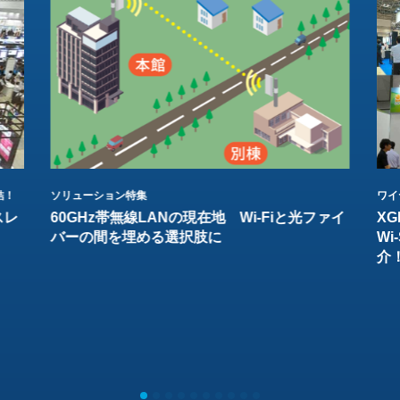
結！
ソリューション特集
ワイ
スレ
60GHz帯無線LANの現在地 Wi-Fiと光ファイ
XG
バーの間を埋める選択肢に
W
介