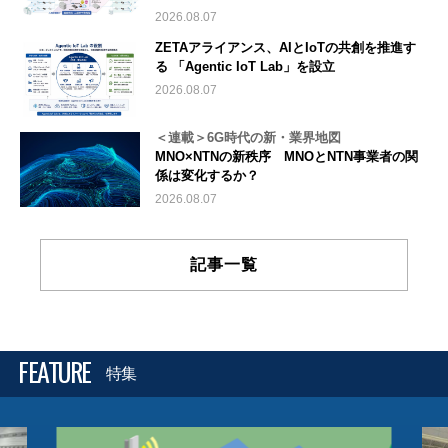
2026.08.07
ZETAアライアンス、AIとIoTの共創を推進す
る 「Agentic IoT Lab」を設立
2026.08.07
＜連載＞6G時代の新・業界地図
MNO×NTNの新秩序 MNOとNTN事業者の関
係は変化するか？
2026.08.07
記事一覧
FEATURE
特集