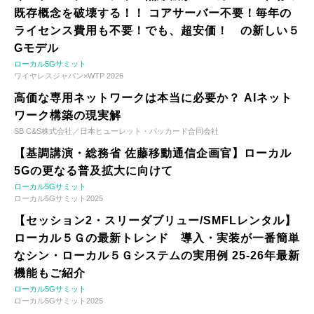
既存概念を破壊する！！ コアサーバー不要！毎年の
ライセンス費用も不要！でも、超安価！ の新しい５
Gモデル
ローカル5Gサミット
ワイヤレスジャパン×WTP 2026
高価な専用ネットワークは本当に必要か？ AIネット
ワーク構築の現実解
SB C&S株式会社／日本ヒューレット・パッカード合同会社
【基調講演・総務省 佐藤移動通信企画官】ローカル
5Gの更なる普及拡大に向けて
ローカル5Gサミット
ローカル5Gサミット2025
【セッション2・スリーダブリュー/SMFLレンタル】
ローカル５Ｇの最新トレンド 導入・実装が一番簡単
なシン・ローカル５Ｇシステムの実用例 25-26年最新
機能もご紹介
ローカル5Gサミット
ローカル5Gサミット2025