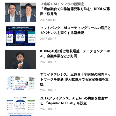
＜連載＞AIインフラの新潮流
「通信融合でAI推論需要取り込む」KDDI 佐藤
氏・桜井氏
2026.08.10
ソフトバンク、AIコーディングツールの活用と
ガバナンスを両立する新機能
2026.08.07
KDDIの1Q決算は増収増益 データセンターや
AI、金融事業などが好調
2026.08.07
アライドテレシス、三原赤十字病院の院内ネッ
トワークを刷新 少人数運用でも安定稼働を支
援
2026.08.07
ZETAアライアンス、AIとIoTの共創を推進す
る 「Agentic IoT Lab」を設立
2026.08.07