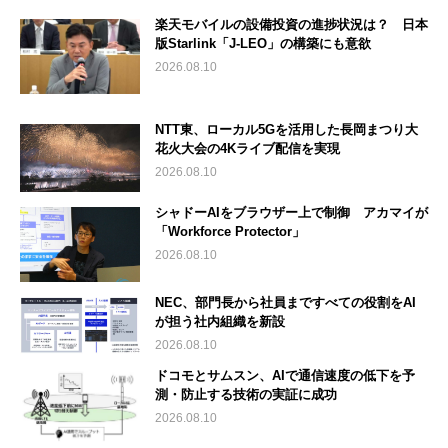
楽天モバイルの設備投資の進捗状況は？ 日本
版Starlink「J-LEO」の構築にも意欲
2026.08.10
NTT東、ローカル5Gを活用した長岡まつり大
花火大会の4Kライブ配信を実現
2026.08.10
シャドーAIをブラウザー上で制御 アカマイが
「Workforce Protector」
2026.08.10
NEC、部門長から社員まですべての役割をAI
が担う社内組織を新設
2026.08.10
ドコモとサムスン、AIで通信速度の低下を予
測・防止する技術の実証に成功
2026.08.10