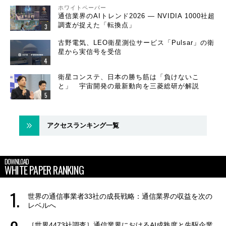
ホワイトペーパー
通信業界のAIトレンド2026 ― NVIDIA 1000社超
調査が捉えた「転換点」
古野電気、LEO衛星測位サービス「Pulsar」の衛
星から実信号を受信
衛星コンステ、日本の勝ち筋は「負けないこ
と」 宇宙開発の最新動向を三菱総研が解説
アクセスランキング一覧
DOWNLOAD
WHITE PAPER RANKING
世界の通信事業者33社の成長戦略：通信業界の収益を次の
レベルへ
［世界4473社調査］通信業界におけるAI成熟度と先駆企業