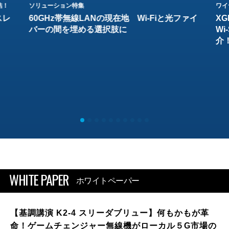
結！
ソリューション特集
ワイ
スレ
60GHz帯無線LANの現在地 Wi-Fiと光ファイ
XG
バーの間を埋める選択肢に
W
介
WHITE PAPER
ホワイトペーパー
【基調講演 K2-4 スリーダブリュー】何もかもが革
命！ゲームチェンジャー無線機がローカル５G市場の