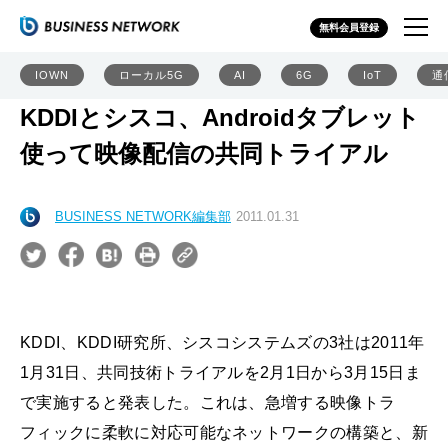
無料会員登録
IOWN
ローカル5G
AI
6G
IoT
通
KDDIとシスコ、Androidタブレット
使って映像配信の共同トライアル
BUSINESS NETWORK編集部
2011.01.31
KDDI、KDDI研究所、シスコシステムズの3社は2011年
1月31日、共同技術トライアルを2月1日から3月15日ま
で実施すると発表した。これは、急増する映像トラ
フィックに柔軟に対応可能なネットワークの構築と、新