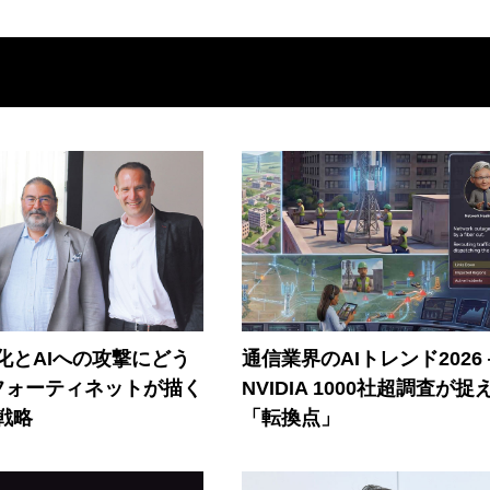
器化とAIへの攻撃にどう
通信業界のAIトレンド2026
フォーティネットが描く
NVIDIA 1000社超調査が捉
戦略
「転換点」