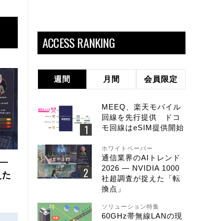
ACCESS RANKING
週間
月間
会員限定
MEEQ、楽天モバイル
回線を先行提供 ドコ
モ回線はeSIM提供開始
ホワイトペーパー
通信業界のAIトレンド
 ―
2026 ― NVIDIA 1000
えた
社超調査が捉えた「転
換点」
ソリューション特集
60GHz帯無線LANの現