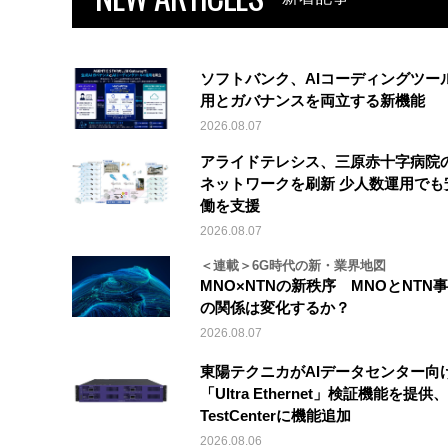
ソフトバンク、AIコーディングツー
用とガバナンスを両立する新機能
2026.08.07
アライドテレシス、三原赤十字病院
ネットワークを刷新 少人数運用でも
働を支援
2026.08.07
＜連載＞6G時代の新・業界地図
MNO×NTNの新秩序 MNOとNTN
の関係は変化するか？
2026.08.07
東陽テクニカがAIデータセンター向
「Ultra Ethernet」検証機能を提供、V
TestCenterに機能追加
2026.08.06