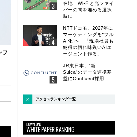
在地 Wi-Fiと光ファイ
バーの間を埋める選択
肢に
NTTドコモ、2027年に
マーケティングを“フル
AI化”へ 「現場社員も
納得の切れ味鋭いAIエ
ンフ
ージェント作る」
JR東日本、“新
Suica”のデータ連携基
盤にConfluent採用
アクセスランキング一覧
DOWNLOAD
WHITE PAPER RANKING