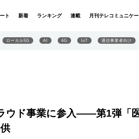
ート
新着
ランキング
連載
月刊テレコミュニケー
ローカル5G
AI
6G
IoT
通信事業者向け
ラウド事業に参入――第1弾「
提供