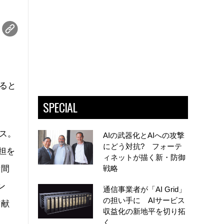
すると
SPECIAL
ス。
AIの武器化とAIへの攻撃
にどう対抗? フォーテ
担を
ィネットが描く新・防御
時間
戦略
ン
通信事業者が「AI Grid」
の担い手に AIサービス
貢献
収益化の新地平を切り拓
く