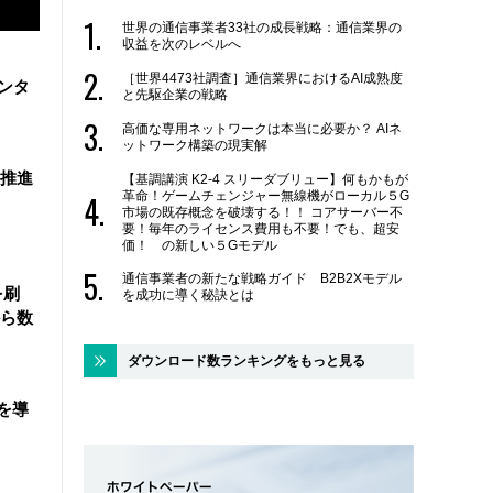
世界の通信事業者33社の成長戦略：通信業界の
収益を次のレベルへ
［世界4473社調査］通信業界におけるAI成熟度
ンタ
と先駆企業の戦略
高価な専用ネットワークは本当に必要か？ AIネ
ットワーク構築の現実解
を推進
【基調講演 K2-4 スリーダブリュー】何もかもが
革命！ゲームチェンジャー無線機がローカル５G
市場の既存概念を破壊する！！ コアサーバー不
要！毎年のライセンス費用も不要！でも、超安
価！ の新しい５Gモデル
通信事業者の新たな戦略ガイド B2B2Xモデル
を刷
を成功に導く秘訣とは
ら数
ダウンロード数ランキングをもっと見る
を導