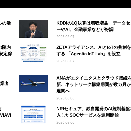
ルの活
KDDIの1Q決算は増収増益 データセ
ーやAI、金融事業などが好調
2026.08.07
の院内
ZETAアライアンス、AIとIoTの共創
安定稼
する 「Agentic IoT Lab」を設立
2026.08.07
ANAがエクイニクスとクラウド接続
事業者
新、ネットワーク構築期間が数カ月か
週間へ
2026.08.06
け
NRIセキュア、独自開発のAI統制基盤
IAVI
入したSOCサービスを運用開始
2026.08.06