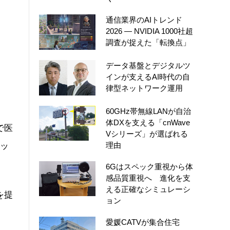
通信業界のAIトレンド
2026 ― NVIDIA 1000社超
調査が捉えた「転換点」
データ基盤とデジタルツ
インが支えるAI時代の自
律型ネットワーク運用
60GHz帯無線LANが自治
体DXを支える「cnWave
で医
Vシリーズ」が選ばれる
理由
ェッ
6Gはスペック重視から体
感品質重視へ 進化を支
える正確なシミュレーシ
を提
ョン
愛媛CATVが集合住宅