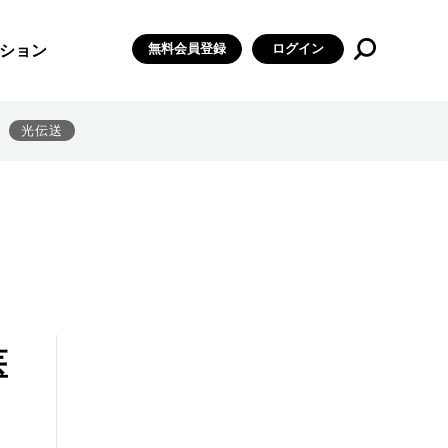
無料会員登録
ログイン
ション
光伝送
医