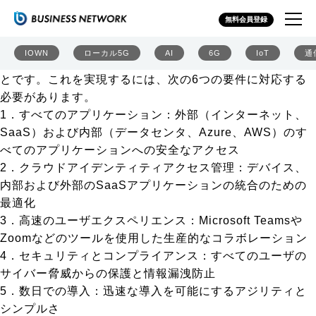
「その“在宅勤務”は安全か？」多くの企業がクラウドセキ
無料会員登録
ュリティを導入し始めたワケ
ビジネスレジリエンスの鍵は、従業員の健康を確保しつ
IOWN
ローカル5G
AI
6G
IoT
通
つ、オフィスと同様に自宅でも生産的かつ安全を高めるこ
とです。これを実現するには、次の6つの要件に対応する
必要があります。
1．すべてのアプリケーション：外部（インターネット、
SaaS）および内部（データセンタ、Azure、AWS）のす
べてのアプリケーションへの安全なアクセス
2．クラウドアイデンティティアクセス管理：デバイス、
内部および外部のSaaSアプリケーションの統合のための
最適化
3．高速のユーザエクスペリエンス：Microsoft Teamsや
Zoomなどのツールを使用した生産的なコラボレーション
4．セキュリティとコンプライアンス：すべてのユーザの
サイバー脅威からの保護と情報漏洩防止
5．数日での導入：迅速な導入を可能にするアジリティと
シンプルさ