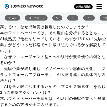
［世界4473社調査］通信業界におけるAI成熟度と先駆企業
無料会員登録
の戦略
世界4473社への調査によると、通信業界のAI成熟度の平均
IOWN
ローカル5G
AI
6G
IoT
通
スコアは前年比10ポイントも低下しました。AIへの期待が
高まる中、なぜ成熟度は後退したのでしょうか？
本ホワイトペーパーでは、その理由を分析するとともに、
AI成熟度で他社をリードしている、わずか15％の「先駆企
業」がどういった戦略でAIに取り組んでいるかを解説して
います。
・なぜ今、エージェント型AIへの移行が競争優位の鍵とな
るのか？
・先駆企業が取り組む「イノベーション志向の文化」「プ
ラットフォームアプローチ」「AI人材育成」の具体的な方
法とは？
・AIを最大限に活用するための「プロセス簡素化」を含む
3つの推奨アクションとは？
本ホワイトペーパーを読めば、AI活用の先駆企業へと飛躍
するための方法が手に入ります。