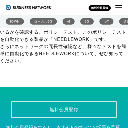
ファイアウォールとネットワークの「テスト自動化」で工
無料会員登録
数削減・トラブルゼロに
ファイアウォールのセキュリティポリシーやルーター・L3
IOWN
ローカル5G
AI
6G
IoT
通
スイッチのアクセスリストが要件通りに正しく設定されて
いるかを確認する、ポリシーテスト。このポリシーテスト
を自動化できる製品が「NEEDLEWORK」です。
さらにネットワークの冗長性確認など、様々なテストを簡
単に自動化できるNEEDLEWORKについて、ぜひ知って
ください。
無料会員登録
無料会員登録をすると、本サイトのすべての記事を閲覧