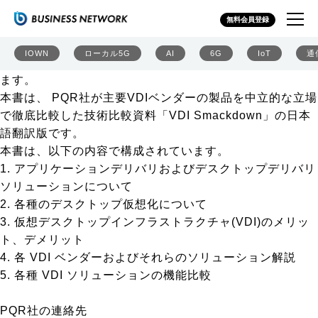
デスクトップ仮想化製品を392項目で徹底比較 – VDI
無料会員登録
Smackdown! 2013年版
現在、デスクトップ仮想化ソリューションのニーズの高ま
IOWN
ローカル5G
AI
6G
IoT
通
りと共に、中立的な評価情報に対するニーズが増大してい
ます。
本書は、 PQR社が主要VDIベンダーの製品を中立的な立場
で徹底比較した技術比較資料「VDI Smackdown」の日本
語翻訳版です。
本書は、以下の内容で構成されています。
1. アプリケーションデリバリおよびデスクトップデリバリ
ソリューションについて
2. 各種のデスクトップ仮想化について
3. 仮想デスクトップインフラストラクチャ(VDI)のメリッ
ト、デメリット
4. 各 VDI ベンダーおよびそれらのソリューション解説
5. 各種 VDI ソリューションの機能比較
PQR社の連絡先