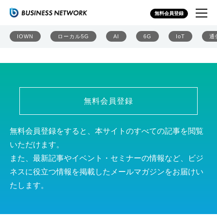
6GHz帯Wi-Fiは「低遅延」「多端末」で Wi-Fi 7への準
無料会員登録
備も始めておこう
IOWN
ローカル5G
AI
6G
IoT
通
無料会員登録
無料会員登録をすると、本サイトのすべての記事を閲覧
いただけます。
また、最新記事やイベント・セミナーの情報など、ビジ
ネスに役立つ情報を掲載したメールマガジンをお届けい
たします。