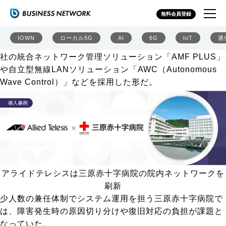
アライドテレシス、三原赤十字病院の院内ネットワークを
無料会員登録
刷新 少人数運用でも安定稼働を支援
アライドテレシスは2026年8月7日、広島県三原市の三原
IOWN
ローカル5G
AI
6G
IoT
通
赤十字病院の院内ネットワークを刷新したと発表した。同
社の統合ネットワーク管理ソリューション「AMF PLUS」
や自立型無線LANソリューション「AWC（Autonomous
Wave Control）」などを採用した形だ。
アライドテレシスは三原赤十字病院の院内ネットワークを
刷新
少人数の兼任体制でシステム運用を担う三原赤十字病院で
は、障害発生時の原因切り分けや復旧対応の負担が課題と
なっていた。