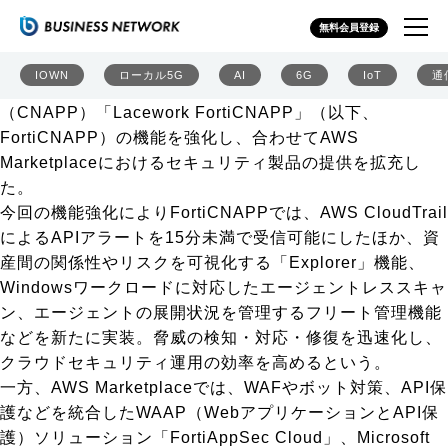
フォーティネット、CNAPPを強化 AWSマケプレでの製
無料会員登録
品展開も拡充
フォーティネットジャパンは2025年7月22日、クラウドネ
IOWN
ローカル5G
AI
6G
IoT
通
イティブアプリケーション保護プラットフォーム
（CNAPP）「Lacework FortiCNAPP」（以下、
FortiCNAPP）の機能を強化し、合わせてAWS
Marketplaceにおけるセキュリティ製品の提供を拡充し
た。
今回の機能強化によりFortiCNAPPでは、AWS CloudTrail
によるAPIアラートを15分未満で受信可能にしたほか、資
産間の関係性やリスクを可視化する「Explorer」機能、
Windowsワークロードに対応したエージェントレススキャ
ン、エージェントの展開状況を管理するフリート管理機能
などを新たに実装。脅威の検知・対応・修復を迅速化し、
クラウドセキュリティ運用の効率を高めるという。
一方、AWS Marketplaceでは、WAFやボット対策、API保
護などを統合したWAAP（WebアプリケーションとAPI保
護）ソリューション「FortiAppSec Cloud」、Microsoft