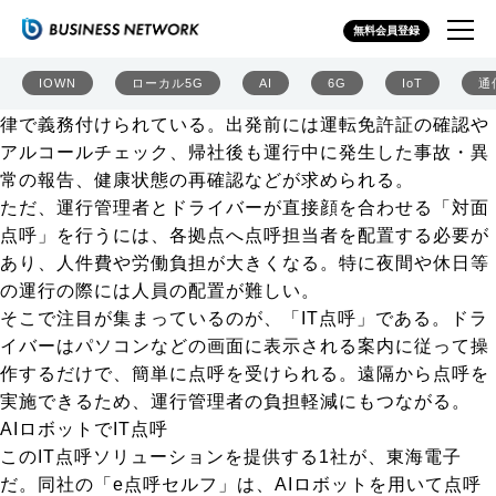
物流DXを支える「IT点呼」 東海電子やテレニシが最新ソ
無料会員登録
リューションの体験デモ
トラックやバス、タクシーなど運送事業者には、車両の安
IOWN
ローカル5G
AI
6G
IoT
通
全走行や事故防止などの観点から「点呼」業務の実施が法
律で義務付けられている。出発前には運転免許証の確認や
アルコールチェック、帰社後も運行中に発生した事故・異
常の報告、健康状態の再確認などが求められる。
ただ、運行管理者とドライバーが直接顔を合わせる「対面
点呼」を行うには、各拠点へ点呼担当者を配置する必要が
あり、人件費や労働負担が大きくなる。特に夜間や休日等
の運行の際には人員の配置が難しい。
そこで注目が集まっているのが、「IT点呼」である。ドラ
イバーはパソコンなどの画面に表示される案内に従って操
作するだけで、簡単に点呼を受けられる。遠隔から点呼を
実施できるため、運行管理者の負担軽減にもつながる。
AIロボットでIT点呼
このIT点呼ソリューションを提供する1社が、東海電子
だ。同社の「e点呼セルフ」は、AIロボットを用いて点呼