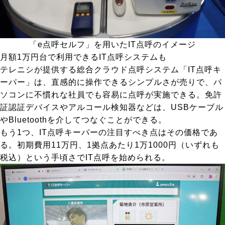
「e点呼セルフ」を用いたIT点呼のイメージ
月額1万円台で利用できるIT点呼システムも
テレニシが提供する総合クラウド点呼システム「IT点呼キ
ーパー」は、直感的に操作できるシンプルさが売りで、パ
ソコンに不慣れな社員でも容易に点呼が実施できる。免許
証認証デバイスやアルコール検知器などは、USBケーブル
やBluetoothを介してつなぐことができる。
もう1つ、IT点呼キーパーの注目すべき点はその価格であ
る。初期費用11万円、1拠点あたり1万1000円（いずれも
税込）という手頃さでIT点呼を始められる。