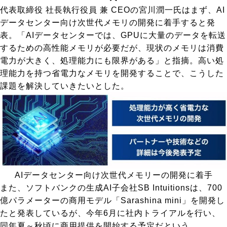
代表取締役 社長執行役員 兼 CEOの宮川潤一氏はまず、AI
データセンター向け次世代メモリの開発に着手すると発
表。「AIデータセンターでは、GPUに大量のデータを転送
するための高性能メモリが必要だが、現状のメモリは消費
電力が大きく、処理能力にも限界がある」と指摘。高い処
理能力を持つ省電力なメモリを開発することで、こうした
課題を解決していきたいとした。
AIデータセンター向け次世代メモリーの開発に着手
また、ソフトバンクの生成AI子会社SB Intuitionsは、700
億パラメーターの商用モデル「Sarashina mini」を開発し
たと発表しているが、今年6月に社内トライアルを行い、
同年夏～秋頃に商用提供を開始する予定だという。