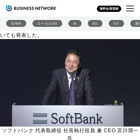
ソフトバンクがAIデータセンター向け次世代メモリ開発
無料会員登録
へ 衛星とスマホの直接通信も「準備完了」
ソフトバンクは2025年5月8日、2024年度決算に関する説
IOWN
ローカル5G
AI
6G
IoT
通
明会を開催。あわせて、AI関連の取り組みの進捗状況につ
いても発表した。
ソフトバンク 代表取締役 社長執行役員 兼 CEO 宮川潤一
氏