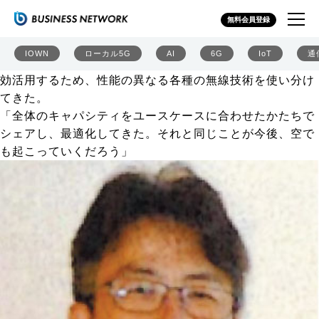
ソフトバンクの現在地 NTNで産業のデジタルデバイド解
無料会員登録
消へ
私たちは現在、セルラーやWi-Fi、LPWAなど様々な無線
IOWN
ローカル5G
AI
6G
IoT
通
通信を使っている。無線リソースは有限であり、それを有
効活用するため、性能の異なる各種の無線技術を使い分け
てきた。
「全体のキャパシティをユースケースに合わせたかたちで
シェアし、最適化してきた。それと同じことが今後、空で
も起こっていくだろう」