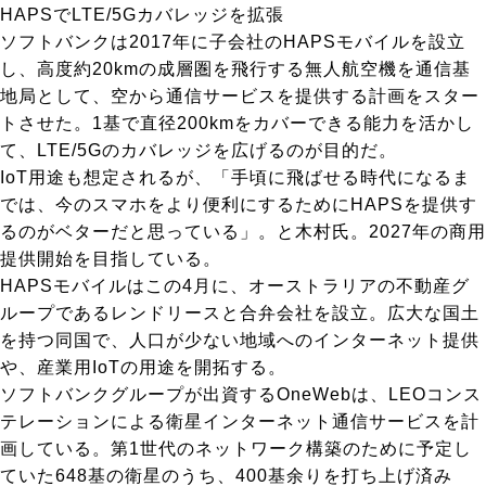
HAPSでLTE/5Gカバレッジを拡張
ソフトバンクは2017年に子会社のHAPSモバイルを設立
し、高度約20kmの成層圏を飛行する無人航空機を通信基
地局として、空から通信サービスを提供する計画をスター
トさせた。1基で直径200kmをカバーできる能力を活かし
て、LTE/5Gのカバレッジを広げるのが目的だ。
IoT用途も想定されるが、「手頃に飛ばせる時代になるま
では、今のスマホをより便利にするためにHAPSを提供す
るのがベターだと思っている」。と木村氏。2027年の商用
提供開始を目指している。
HAPSモバイルはこの4月に、オーストラリアの不動産グ
ループであるレンドリースと合弁会社を設立。広大な国土
を持つ同国で、人口が少ない地域へのインターネット提供
や、産業用IoTの用途を開拓する。
ソフトバンクグループが出資するOneWebは、LEOコンス
テレーションによる衛星インターネット通信サービスを計
画している。第1世代のネットワーク構築のために予定し
ていた648基の衛星のうち、400基余りを打ち上げ済み