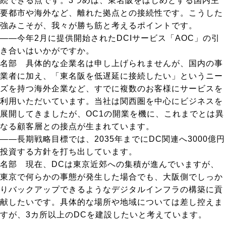
続できる点です。3つめは、東名阪をはじめとする国内主
要都市や海外など、離れた拠点との接続性です。こうした
強みこそが、我々が勝ち筋と考えるポイントです。
――今年2月に提供開始されたDCIサービス「AOC」の引
き合いはいかがですか。
名部
具体的な企業名は申し上げられませんが、国内の事
業者に加え、「東名阪を低遅延に接続したい」というニー
ズを持つ海外企業など、すでに複数のお客様にサービスを
利用いただいています。当社は関西圏を中心にビジネスを
展開してきましたが、OC1の開業を機に、これまでとは異
なる顧客層との接点が生まれています。
――長期戦略目標では、2035年までにDC関連へ3000億円
投資する方針を打ち出しています。
名部
現在、DCは東京近郊への集積が進んでいますが、
東京で何らかの事態が発生した場合でも、大阪側でしっか
りバックアップできるようなデジタルインフラの構築に貢
献したいです。具体的な場所や地域については差し控えま
すが、3カ所以上のDCを建設したいと考えています。