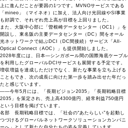
上に進んだことが要因の1つです。MVNOサービスである
「mineo」（マイネオ）に加え、法人向け光回線やSI事業
も好調で、それぞれ売上高が目標を上回りました。
また、大阪中心部に「曽根崎データセンター（OC1）」を
開設し、東名阪の主要データセンター（DC）間をオール
光ネットワークで結ぶDCI（DC間接続）サービス「All-
Optical Connect（AOC）」も提供開始しました。
2028年度には、日本―シンガポール間の国際海底ケーブル
を利用したグローバルDCIサービスも展開する予定です。
増収増益を達成しただけでなく、新たな事業を立ち上げる
こともでき、次の成長に向けた第一歩を踏み出せた年だっ
たと感じています。
――今年5月には、「長期ビジョン2035」「長期戦略目標
2035」を策定され、売上高4300億円、経常利益750億円
という目標を掲げています。
名部
長期戦略目標では、「社会の“あたらしい”を起動し
つづけるグローバルネットワークソリューションカンパニ
ーへ」として新たな自分たちの姿を定義しています。