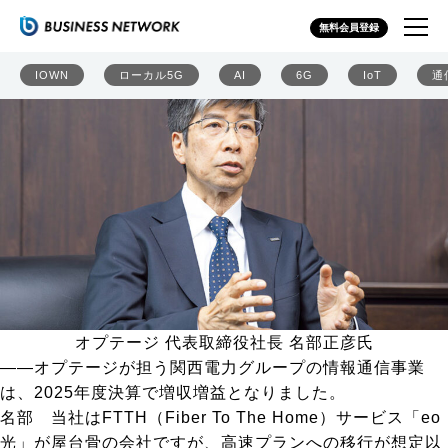
オプテージ 名部社長「日本のデジタルインフラ強靭化へ
無料会員登録
関西から全国、海外へ羽ばたく」
IOWN
ローカル5G
AI
6G
IoT
通
オプテージ 代表取締役社長 名部正彦氏
――オプテージが担う関西電力グループの情報通信事業
は、2025年度決算で増収増益となりました。
名部
当社はFTTH（Fiber To The Home）サービス「eo
光」が屋台骨の会社ですが、高速プランへの移行が想定以