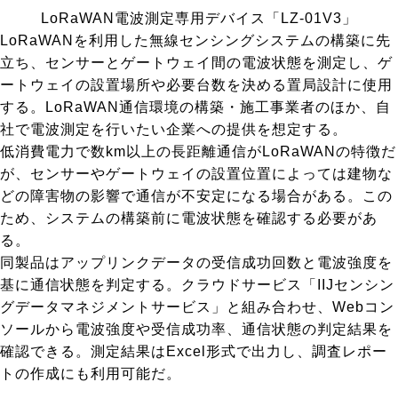
LoRaWAN電波測定専用デバイス「LZ-01V3」
LoRaWANを利用した無線センシングシステムの構築に先
立ち、センサーとゲートウェイ間の電波状態を測定し、ゲ
ートウェイの設置場所や必要台数を決める置局設計に使用
する。LoRaWAN通信環境の構築・施工事業者のほか、自
社で電波測定を行いたい企業への提供を想定する。
低消費電力で数km以上の長距離通信がLoRaWANの特徴だ
が、センサーやゲートウェイの設置位置によっては建物な
どの障害物の影響で通信が不安定になる場合がある。この
ため、システムの構築前に電波状態を確認する必要があ
る。
同製品はアップリンクデータの受信成功回数と電波強度を
基に通信状態を判定する。クラウドサービス「
IIJセンシン
グデータマネジメントサービス
」と組み合わせ、Webコン
ソールから電波強度や受信成功率、通信状態の判定結果を
確認できる。測定結果はExcel形式で出力し、調査レポー
トの作成にも利用可能だ。