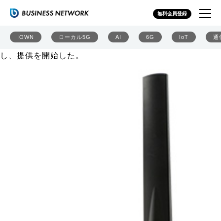
IIJ、LoRaWAN専用電波測定デバイス発売 ゲートウェイ
無料会員登録
の置局設計を支援
インターネットイニシアティブ（IIJ）は2026年7月29日、
IOWN
ローカル5G
AI
6G
IoT
通
LoRaWAN専用の電波測定デバイス「
LZ-01V3
」を開発
し、提供を開始した。