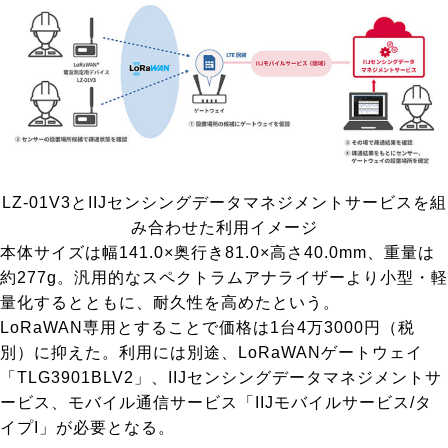
LZ-01V3とIIJセンシングデータマネジメントサービスを組
み合わせた利用イメージ
本体サイズは幅141.0×奥行き81.0×高さ40.0mm、重量は
約277g。汎用的なスペクトラムアナライザーより小型・軽
量化するとともに、耐久性を高めたという。
LoRaWAN専用とすることで価格は1台4万3000円（税
別）に抑えた。利用には別途、
LoRaWANゲートウェイ
「TLG3901BLV2」
、IIJセンシングデータマネジメントサ
ービス、
モバイル通信サービス「IIJモバイルサービス/タ
イプI
」が必要となる。