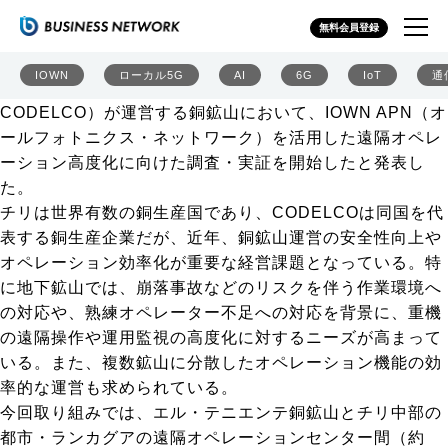
NTTドコモビジネス、IOWN APNを活用したチリ銅鉱山の
無料会員登録
遠隔オペレーション高度化に向けた実証
NTTドコモビジネスは2026年8月6日、総務省から受託し
IOWN
ローカル5G
AI
6G
IoT
通
た調査研究事業の一環として、チリ国営銅公社（以下、
CODELCO）が運営する銅鉱山において、IOWN APN（オ
ールフォトニクス・ネットワーク）を活用した遠隔オペレ
ーション高度化に向けた調査・実証を開始したと発表し
た。
チリは世界有数の銅生産国であり、CODELCOは同国を代
表する銅生産企業だが、近年、銅鉱山運営の安全性向上や
オペレーション効率化が重要な経営課題となっている。特
に地下鉱山では、崩落事故などのリスクを伴う作業環境へ
の対応や、熟練オペレーター不足への対応を背景に、重機
の遠隔操作や運用監視の高度化に対するニーズが高まって
いる。また、複数鉱山に分散したオペレーション機能の効
率的な運営も求められている。
今回取り組みでは、エル・テニエンテ銅鉱山とチリ中部の
都市・ランカグアの遠隔オペレーションセンター間（約