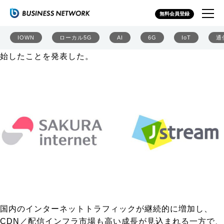
さくらインターネットとJストリームが国内配信基盤強化
無料会員登録
に向け協業
さくらインターネットとJストリームは2026年4月15日、
IOWN
ローカル5G
AI
6G
IoT
通
国内向けコンテンツ配信の基盤強化に向けた協業を同日開
始したことを発表した。
国内のインターネットトラフィックが継続的に増加し、
CDN／配信インフラ市場も高い成長が見込まれる一方で、