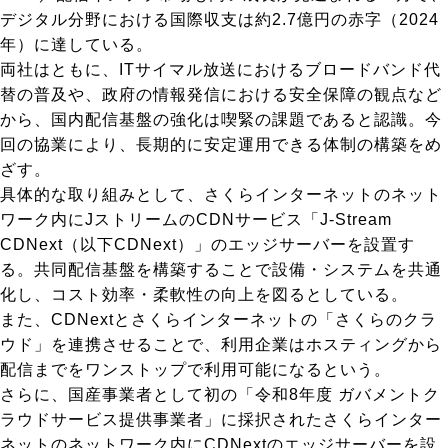
デジタル分野における国際収支は約2.7億円の赤字（2024
年）に達している。
両社はともに、ITサイマル放送におけるブロードバンド代
替の普及や、政府の情報発信における安全保障の観点など
から、国内配信基盤の強化は喫緊の課題であると認識。今
回の協業により、長期的に安定運用できる体制の構築をめ
ざす。
具体的な取り組みとして、さくらインターネットのネット
ワーク内にJストリームのCDNサービス「J-Stream
CDNext（以下CDNext）」のエッジサーバーを設置す
る。共同配信基盤を構築することで設備・システムを共通
化し、コスト効率・柔軟性の向上を図るとしている。
また、CDNextとさくらインターネットの「さくらのクラ
ウド」を連携させることで、利用企業はホスティングから
配信までをワンストップで利用可能になるという。
さらに、国産事業者として初の「令和8年度 ガバメントク
ラウドサービス提供事業者」に採択されたさくらインター
ネットのネットワーク内にCDNextのエッジサーバーを設