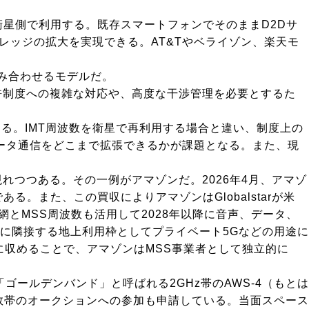
を衛星側で利用する。既存スマートフォンでそのままD2Dサ
レッジの拡大を実現できる。AT&Tやベライゾン、楽天モ
組み合わせるモデルだ。
免許制度への複雑な対応や、高度な干渉管理を必要とするた
る。IMT周波数を衛星で再利用する場合と違い、制度上の
ータ通信をどこまで拡張できるかが課題となる。また、現
れつつある。その一例がアマゾンだ。2026年4月、アマゾ
である。また、この買収によりアマゾンはGlobalstarが米
衛星網とMSS周波数も活用して2028年以降に音声、データ、
星帯域に隣接する地上利用枠としてプライベート5Gなどの用途に
に収めることで、アマゾンはMSS事業者として独立的に
の「ゴールデンバンド」と呼ばれる2GHz帯のAWS-4（もとは
波数帯のオークションへの参加も申請している。当面スペース