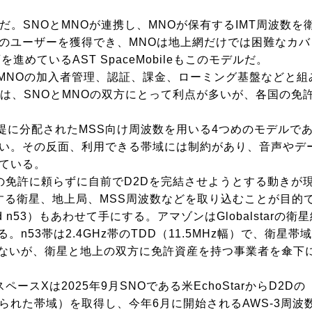
だ。SNOとMNOが連携し、MNOが保有するIMT周波数
のユーザーを獲得でき、MNOは地上網だけでは困難なカバ
めているAST SpaceMobileもこのモデルだ。
、MNOの加入者管理、認証、課金、ローミング基盤などと
ルは、SNOとMNOの双方にとって利点が多いが、各国の
に分配されたMSS向け周波数を用いる4つめのモデルであ
すい。その反面、利用できる帯域には制約があり、音声やデ
ている。
の免許に頼らずに自前でD2Dを完結させようとする動きが現
arが保有する衛星、地上局、MSS周波数などを取り込むことが目的
 n53）もあわせて手にする。アマゾンはGlobalstarの
n53帯は2.4GHz帯のTDD（11.5MHz幅）で、衛
はないが、衛星と地上の双方に免許資産を持つ事業者を傘下
スXは2025年9月SNOである米EchoStarからD2D
られた帯域）を取得し、今年6月に開始されるAWS-3周