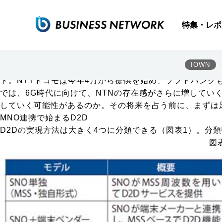
MNO×NTNの新秩序 MNOとNTN事業者の関係は変化す
6Gでは、衛星やHAPSなどのNTN（Non-Terrestr
特集・レポ
など、場所や状況を問わず「いつでもどこでも」つながる
（LEO）・中軌道（MEO）コンステレーションや静止衛
もっとも、6Gを待つまでもなく、NTNの存在感はすでに大き
IOWN
まったからだ。Starlinkを提供するスペースXが、各国のMN
ト。NTTドコモは今年4月から提供を始め、ソフトバンク
では、6G時代に向けて、NTNの存在感がさらに増していくなか、地
していく可能性があるのか。その将来を占う前に、まずは
MNO連携で始まるD2D
D2Dの実現方法は大きく4つに分類できる（
図表1
）。分類
図表