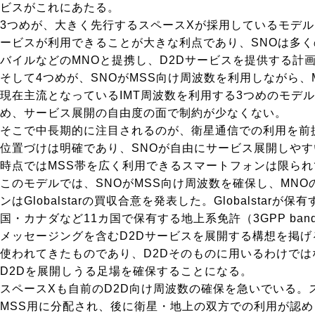
ビスがこれにあたる。
3つめが、大きく先行するスペースXが採用しているモデル
ービスが利用できることが大きな利点であり、SNOは多く
バイルなどのMNOと提携し、D2Dサービスを提供する計画を進
そして4つめが、SNOがMSS向け周波数を利用しながら
現在主流となっているIMT周波数を利用する3つめのモデ
め、サービス展開の自由度の面で制約が少なくない。
そこで中長期的に注目されるのが、衛星通信での利用を前提
位置づけは明確であり、SNOが自由にサービス展開しや
時点ではMSS帯を広く利用できるスマートフォンは限られ
このモデルでは、SNOがMSS向け周波数を確保し、MNO
ンはGlobalstarの買収合意を発表した。Globalst
国・カナダなど11カ国で保有する地上系免許（3GPP band
メッセージングを含むD2Dサービスを展開する構想を掲げる。
使われてきたものであり、D2Dそのものに用いるわけで
D2Dを展開しうる足場を確保することになる。
スペースXも自前のD2D向け周波数の確保を急いでいる。スペー
MSS用に分配され、後に衛星・地上の双方での利用が認め