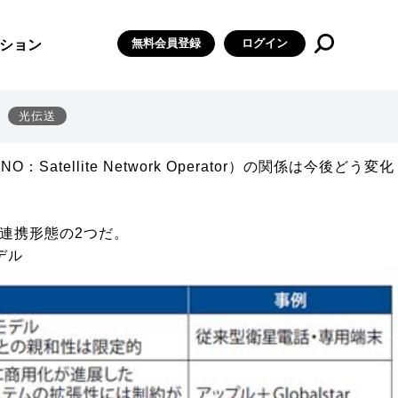
が重要な論点になっている。6Gが目指すのは、海上・航空、災害対応
無料会員登録
ログイン
ション
だけではカバーしきれる範囲に限界がある。そこで低軌道
せるアプローチが模索されている。
D2D（Direct-to-Device）が昨年から各国で始
光伝送
4月にKDDI が「au Starlink Direct」をスター
lite Network Operator）の関係は今後どう変化
連携形態の2つだ。
モデル