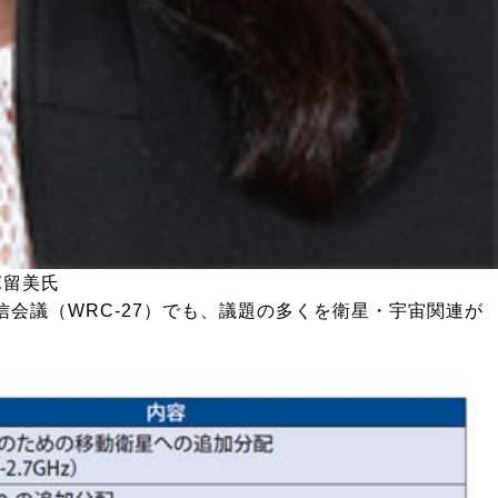
塚留美氏
信会議（WRC-27）でも、議題の多くを衛星・宇宙関連が