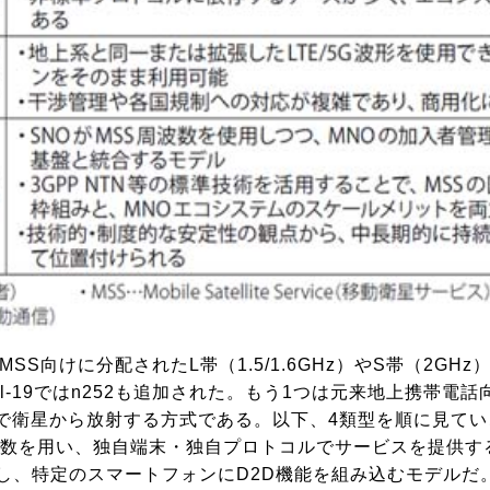
向けに分配されたL帯（1.5/1.6GHz）やS帯（2GHz）の
19ではn252も追加された。もう1つは元来地上携帯電話向けに割り当
Oの免許下で衛星から放射する方式である。以下、4類型を順に見て
rvice）向け周波数を用い、独自端末・独自プロトコルでサービス
、特定のスマートフォンにD2D機能を組み込むモデルだ。Glo