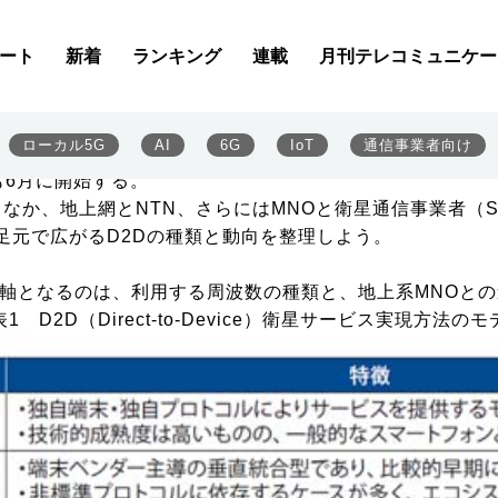
るか？
ial Network：非地上系ネットワーク）をどう統合するか
ート
新着
ランキング
連載
月刊テレコミュニケー
世界だ。だが、基地局や光ファイバーを前提とする地上網
星、成層圏を飛行するHAPSなど、様々な手段を組み合わ
く高まりつつある。一般的なスマートフォンで衛星と直接通信する
ローカル5G
AI
6G
IoT
通信事業者向け
O（移動通信事業者）と連携する形で展開しており、日本では2025年
も6月に開始する。
上網とNTN、さらにはMNOと衛星通信事業者（SNO：Satel
足元で広がるD2Dの種類と動向を整理しよう。
軸となるのは、利用する周波数の種類と、地上系MNOとの
1 D2D（Direct-to-Device）衛星サービス実現方法の