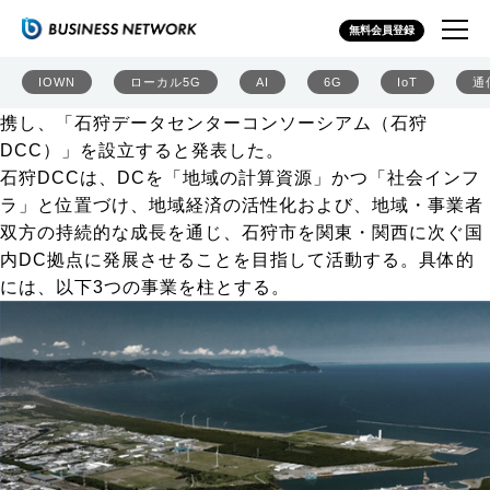
石狩市とNTT東、さくら、KCCSなど市内立地のDC事業
無料会員登録
者らがコンソーシアム設立
北海道石狩市は2026年7月28日、市内に立地するデータセ
IOWN
ローカル5G
AI
6G
IoT
通
ンター（DC）事業者、電力・通信インフラ事業者等と連
携し、「石狩データセンターコンソーシアム（石狩
DCC）」を設立すると発表した。
石狩DCCは、DCを「地域の計算資源」かつ「社会インフ
ラ」と位置づけ、地域経済の活性化および、地域・事業者
双方の持続的な成長を通じ、石狩市を関東・関西に次ぐ国
内DC拠点に発展させることを目指して活動する。具体的
には、以下3つの事業を柱とする。