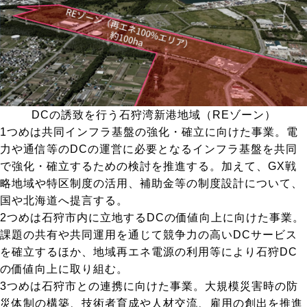
DCの誘致を行う石狩湾新港地域（REゾーン）
1つめは共同インフラ基盤の強化・確立に向けた事業。電
力や通信等のDCの運営に必要となるインフラ基盤を共同
で強化・確立するための検討を推進する。加えて、GX戦
略地域や特区制度の活用、補助金等の制度設計について、
国や北海道へ提言する。
2つめは石狩市内に立地するDCの価値向上に向けた事業。
課題の共有や共同運用を通じて競争力の高いDCサービス
を確立するほか、地域再エネ電源の利用等により石狩DC
の価値向上に取り組む。
3つめは石狩市との連携に向けた事業。大規模災害時の防
災体制の構築、技術者育成や人材交流、雇用の創出を推進