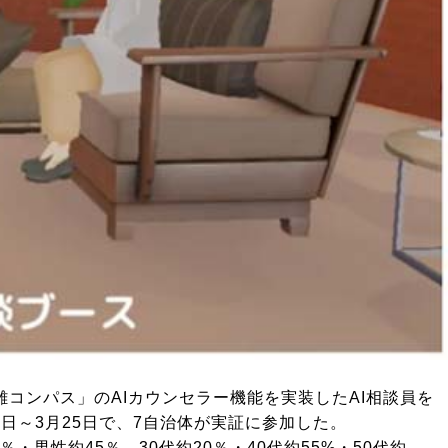
コンパス」のAIカウンセラー機能を実装したAI相談員を
日～3月25日で、7自治体が実証に参加した。
男性約45％、30代約20％・40代約55%・50代約