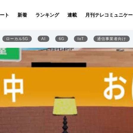
で24時間利用可能な点が高評価
活用した「メタバース役所×離コンパス」の実証事業で、その
ート
新着
ランキング
連載
月刊テレコミュニケー
ローカル5G
AI
6G
IoT
通信事業者向け