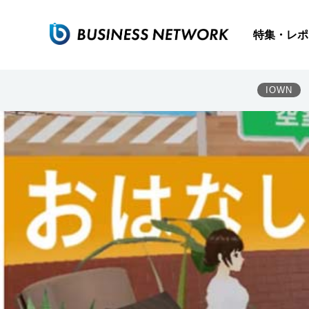
DNPら、AI相談員による「メタバース役所」の実証 匿名
大日本印刷（DNP）は2025年5月21日、AI相談員を
特集・レポ
IOWN