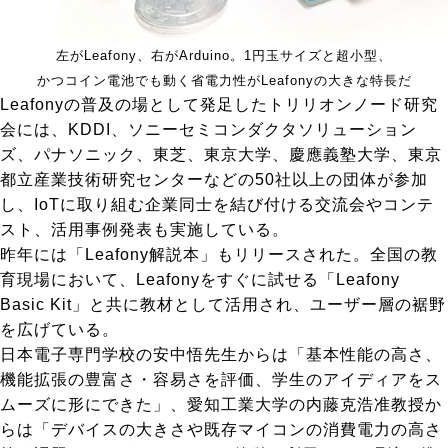
左がLeafony、右がArduino。1円玉サイズと超小型、
かつコイン電池でも動く省電力性がLeafonyの大きな特長だ
Leafonyの普及の場として発足したトリリオンノード研究
会には、KDDI、ソニーセミコンダクタソリューション
ズ、パナソニック、東芝、東京大学、慶應義塾大学、東京
都立産業技術研究センターなどの50社以上の団体が参加
し、IoTに取り組む企業同士を結び付ける交流会やコンテ
スト、活用事例発表も実施している。
昨年には「Leafony解説本」もリリースされた。全国の教
育現場において、Leafonyをすぐに試せる「Leafony
Basic Kit」と共に教材として活用され、ユーザー層の裾野
を広げている。
日本電子専門学校の安中悟先生からは「基本性能の高さ、
機能拡張の豊富さ・容易さを評価、学生のアイディアをス
ムーズに形にできた」、愛知工業大学の内藤克浩准教授か
らは「デバイスの大きさや既存マイコンの消費電力の高さ