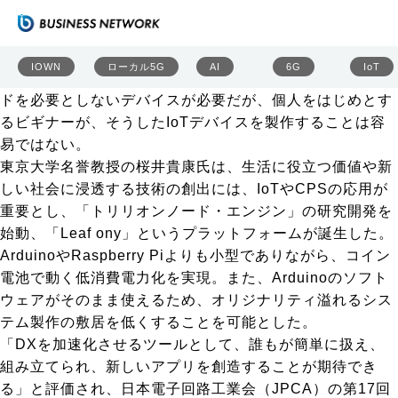
Arduinoを追い越せ、超小型IoT「Leafony」
＜［前編］IoTデバイスを「ブロック玩具」のように＞は
こちら
IOWN
ローカル5G
AI
6G
IoT
誰もがIoTを簡単に使いこなす未来には、小型で電源コー
ドを必要としないデバイスが必要だが、個人をはじめとす
るビギナーが、そうしたIoTデバイスを製作することは容
易ではない。
東京大学名誉教授の桜井貴康氏は、生活に役立つ価値や新
しい社会に浸透する技術の創出には、IoTやCPSの応用が
重要とし、「トリリオンノード・エンジン」の研究開発を
始動、「Leaf ony」というプラットフォームが誕生した。
ArduinoやRaspberry Piよりも小型でありながら、コイン
電池で動く低消費電力化を実現。また、Arduinoのソフト
ウェアがそのまま使えるため、オリジナリティ溢れるシス
テム製作の敷居を低くすることを可能とした。
「DXを加速化させるツールとして、誰もが簡単に扱え、
組み立てられ、新しいアプリを創造することが期待でき
る」と評価され、日本電子回路工業会（JPCA）の第17回