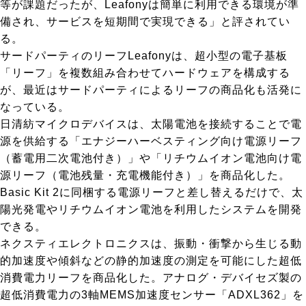
等が課題だったが、Leafonyは簡単に利用できる環境が準
備され、サービスを短期間で実現できる」と評されてい
る。
サードパーティのリーフ
Leafonyは、超小型の電子基板
「リーフ」を複数組み合わせてハードウェアを構成する
が、最近はサードパーティによるリーフの商品化も活発に
なっている。
日清紡マイクロデバイスは、太陽電池を接続することで電
源を供給する「エナジーハーベスティング向け電源リーフ
（蓄電用二次電池付き）」や「リチウムイオン電池向け電
源リーフ（電池残量・充電機能付き）」を商品化した。
Basic Kit 2に同梱する電源リーフと差し替えるだけで、太
陽光発電やリチウムイオン電池を利用したシステムを開発
できる。
ネクスティエレクトロニクスは、振動・衝撃から生じる動
的加速度や傾斜などの静的加速度の測定を可能にした超低
消費電力リーフを商品化した。アナログ・デバイセズ製の
超低消費電力の3軸MEMS加速度センサー「ADXL362」を