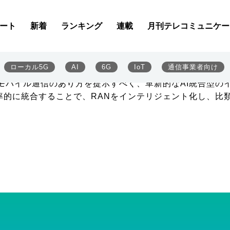
戦略的連携
ットワーク（vRAN）の実現に向けて、インテルと戦略的連
ート
新着
ランキング
連載
月刊テレコミュニケー
ロセッサー」を搭載したvRANの展開で協力関係を培ってきた
化や、RANの運用自動化、ネットワークリソースの最適化
るとしている。
ローカル5G
AI
6G
IoT
通信事業者向け
ド・スリオアストーア氏は、「インテルとの連携を拡大するこ
バイル通信のあり方を提示すべく、革新的なAI統合型のイ
率的に統合することで、RANをインテリジェント化し、比