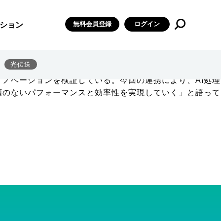
携を強化したと発表した。
無料会員登録
ログイン
ション
。そして今回新たに、AIを統合した次世代vRANの実現に
、エネルギー効率の向上などに寄与するため、インテリジェン
光伝送
とで、真にAI技術を基盤としたRANアーキテクチャーへの
ノベーションを検証している。今回の連携により、AI処理
類のないパフォーマンスと効率性を実現していく」と語って