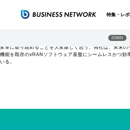
楽天モバイルとインテル、AIベースのvRAN実現に向けた
楽天モバイルは2026年2月10日、仮想化無線アクセスネ
特集・レポ
両社はこれまで、汎用プロセッサー「インテル Xeon プ
取り組む。AIベースのvRANは、周波数利用効率の高度
トで効率的かつ自律型のモバイルネットワークを構築でき
IOWN
楽天モバイル 代表取締役 共同CEO兼CTOのシャラッ
変革に取り組めることを大変嬉しく思う。両社は、未来のモ
機能を既存のvRANソフトウェア基盤にシームレスかつ効
いる。