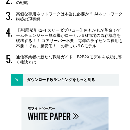
の戦略
高価な専用ネットワークは本当に必要か？ AIネットワーク
構築の現実解
【基調講演 K2-4 スリーダブリュー】何もかもが革命！ゲ
ームチェンジャー無線機がローカル５G市場の既存概念を
破壊する！！ コアサーバー不要！毎年のライセンス費用も
不要！でも、超安価！ の新しい５Gモデル
通信事業者の新たな戦略ガイド B2B2Xモデルを成功に導
く秘訣とは
ダウンロード数ランキングをもっと見る