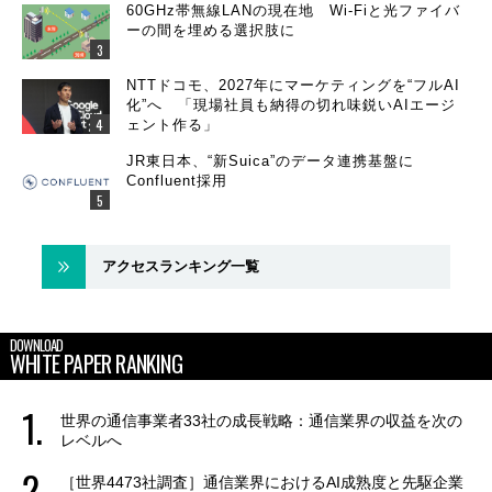
60GHz帯無線LANの現在地 Wi-Fiと光ファイバ
ーの間を埋める選択肢に
NTTドコモ、2027年にマーケティングを“フルAI
化”へ 「現場社員も納得の切れ味鋭いAIエージ
ェント作る」
JR東日本、“新Suica”のデータ連携基盤に
Confluent採用
アクセスランキング一覧
DOWNLOAD
WHITE PAPER RANKING
世界の通信事業者33社の成長戦略：通信業界の収益を次の
レベルへ
［世界4473社調査］通信業界におけるAI成熟度と先駆企業