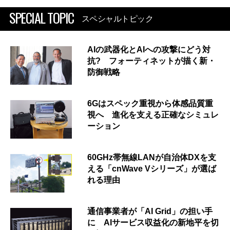
SPECIAL TOPIC
スペシャルトピック
AIの武器化とAIへの攻撃にどう対
抗? フォーティネットが描く新・
防御戦略
6Gはスペック重視から体感品質重
視へ 進化を支える正確なシミュレ
ーション
60GHz帯無線LANが自治体DXを支
える「cnWave Vシリーズ」が選ば
れる理由
通信事業者が「AI Grid」の担い手
に AIサービス収益化の新地平を切