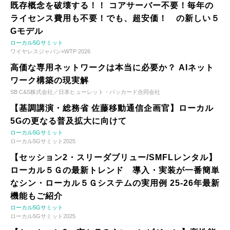
既存概念を破壊する！！ コアサーバー不要！毎年の
ライセンス費用も不要！でも、超安価！ の新しい５
Gモデル
ローカル5Gサミット
ワイヤレスジャパン×WTP 2026
高価な専用ネットワークは本当に必要か？ AIネット
ワーク構築の現実解
SB C&S株式会社／日本ヒューレット・パッカード合同会社
【基調講演・総務省 佐藤移動通信企画官】ローカル
5Gの更なる普及拡大に向けて
ローカル5Gサミット
ローカル5Gサミット2025
【セッション2・スリーダブリュー/SMFLレンタル】
ローカル５Ｇの最新トレンド 導入・実装が一番簡単
なシン・ローカル５Ｇシステムの実用例 25-26年最新
機能もご紹介
ローカル5Gサミット
ローカル5Gサミット2025