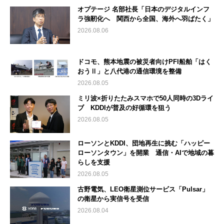
オプテージ 名部社長「日本のデジタルインフ
ラ強靭化へ 関西から全国、海外へ羽ばたく」
2026.08.06
ドコモ、熊本地震の被災者向けPFI船舶「はく
おうⅡ」と八代港の通信環境を整備
2026.08.05
ミリ波×折りたたみスマホで50人同時の3Dライ
ブ KDDIが普及の好循環を狙う
2026.08.05
ローソンとKDDI、団地再生に挑む「ハッピー
ローソンタウン」を開業 通信・AIで地域の暮
らしを支援
2026.08.05
古野電気、LEO衛星測位サービス「Pulsar」
の衛星から実信号を受信
2026.08.04