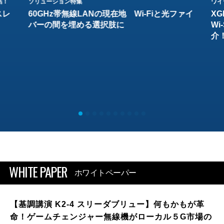
結！
ソリューション特集
ワイ
スレ
60GHz帯無線LANの現在地 Wi-Fiと光ファイ
XG
バーの間を埋める選択肢に
W
介
WHITE PAPER
ホワイトペーパー
【基調講演 K2-4 スリーダブリュー】何もかもが革
命！ゲームチェンジャー無線機がローカル５G市場の