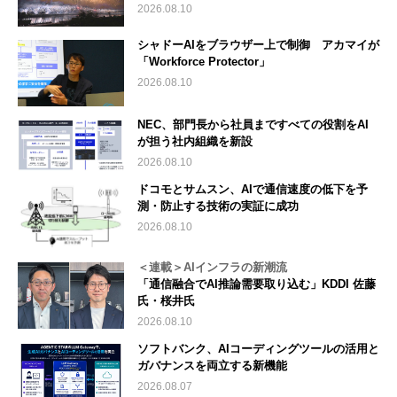
2026.08.10
シャドーAIをブラウザー上で制御 アカマイが
「Workforce Protector」
2026.08.10
NEC、部門長から社員まですべての役割をAI
が担う社内組織を新設
2026.08.10
ドコモとサムスン、AIで通信速度の低下を予
測・防止する技術の実証に成功
2026.08.10
＜連載＞AIインフラの新潮流
「通信融合でAI推論需要取り込む」KDDI 佐藤
氏・桜井氏
2026.08.10
ソフトバンク、AIコーディングツールの活用と
ガバナンスを両立する新機能
2026.08.07