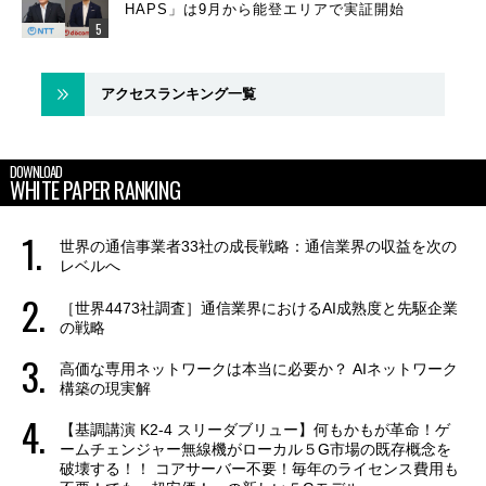
HAPS」は9月から能登エリアで実証開始
アクセスランキング一覧
DOWNLOAD
WHITE PAPER RANKING
世界の通信事業者33社の成長戦略：通信業界の収益を次の
レベルへ
［世界4473社調査］通信業界におけるAI成熟度と先駆企業
の戦略
高価な専用ネットワークは本当に必要か？ AIネットワーク
構築の現実解
【基調講演 K2-4 スリーダブリュー】何もかもが革命！ゲ
ームチェンジャー無線機がローカル５G市場の既存概念を
破壊する！！ コアサーバー不要！毎年のライセンス費用も