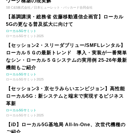
ワーク構築の現実解
SB C&S株式会社／日本ヒューレット・パッカード合同会社
【基調講演・総務省 佐藤移動通信企画官】ローカル
5Gの更なる普及拡大に向けて
ローカル5Gサミット
ローカル5Gサミット2025
【セッション2・スリーダブリュー/SMFLレンタル】
ローカル５Ｇの最新トレンド 導入・実装が一番簡単
なシン・ローカル５Ｇシステムの実用例 25-26年最新
機能もご紹介
ローカル5Gサミット
ローカル5Gサミット2025
【セッション3・京セラみらいエンビジョン】高性能
ローカル5G：新システムと端末で実現するビジネス
革新
ローカル5Gサミット
ローカル5Gサミット2025
【iD】ローカル5G基地局 All-In-One、次世代機種の
ご紹介