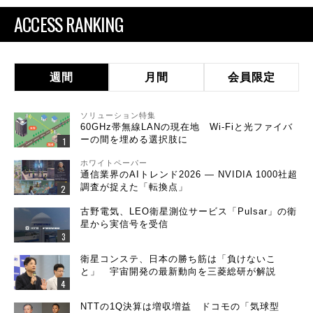
ACCESS RANKING
週間
月間
会員限定
ソリューション特集
60GHz帯無線LANの現在地 Wi-Fiと光ファイバ
ーの間を埋める選択肢に
ホワイトペーパー
通信業界のAIトレンド2026 ― NVIDIA 1000社超
調査が捉えた「転換点」
古野電気、LEO衛星測位サービス「Pulsar」の衛
星から実信号を受信
衛星コンステ、日本の勝ち筋は「負けないこ
と」 宇宙開発の最新動向を三菱総研が解説
NTTの1Q決算は増収増益 ドコモの「気球型