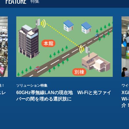
FEATURE
特集
結！
ソリューション特集
ワイ
スレ
60GHz帯無線LANの現在地 Wi-Fiと光ファイ
XG
バーの間を埋める選択肢に
W
介