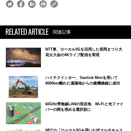
RELATED ARTICLE
関連記事
NTT東、ローカル5Gを活用した長岡まつり大
花火大会の4Kライブ配信を実現
ハイテクインター、Starlink Miniを用いて
8000km離れた遠隔地からの建機操縦に成功
60GHz帯無線LANの現在地 Wi-Fiと光ファイ
バーの間を埋める選択肢に
NECの「ローカル5Gを用いたIPマルチキャス