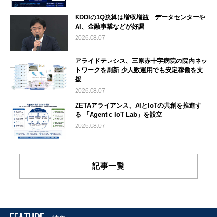
KDDIの1Q決算は増収増益 データセンターや
AI、金融事業などが好調
2026.08.07
アライドテレシス、三原赤十字病院の院内ネッ
トワークを刷新 少人数運用でも安定稼働を支
援
2026.08.07
ZETAアライアンス、AIとIoTの共創を推進す
る 「Agentic IoT Lab」を設立
2026.08.07
記事一覧