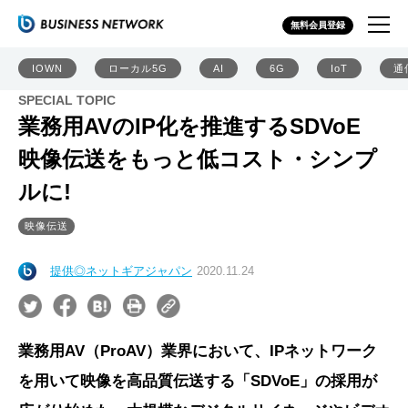
無料会員登録
IOWN
ローカル5G
AI
6G
IoT
通
SPECIAL TOPIC
業務用AVのIP化を推進するSDVoE
映像伝送をもっと低コスト・シンプ
ルに!
映像伝送
提供◎ネットギアジャパン
2020.11.24
業務用AV（ProAV）業界において、IPネットワーク
を用いて映像を高品質伝送する「SDVoE」の採用が