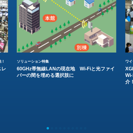
結！
ソリューション特集
ワイ
スレ
60GHz帯無線LANの現在地 Wi-Fiと光ファイ
XG
バーの間を埋める選択肢に
W
介