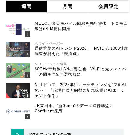
週間
月間
会員限定
MEEQ、楽天モバイル回線を先行提供 ドコモ回
線はeSIM提供開始
ホワイトペーパー
通信業界のAIトレンド2026 ― NVIDIA 1000社超
調査が捉えた「転換点」
ソリューション特集
60GHz帯無線LANの現在地 Wi-Fiと光ファイバ
ーの間を埋める選択肢に
NTTドコモ、2027年にマーケティングを“フルAI
化”へ 「現場社員も納得の切れ味鋭いAIエージ
ェント作る」
JR東日本、“新Suica”のデータ連携基盤に
Confluent採用
アクセスランキング一覧