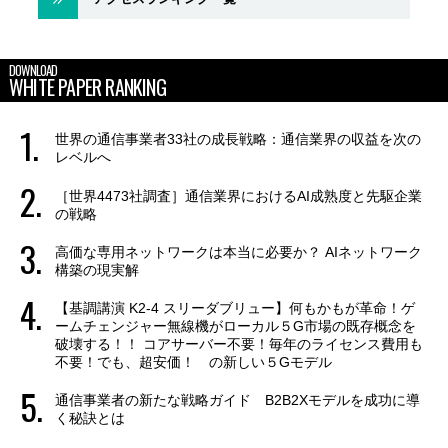
DOWNLOAD
WHITE PAPER RANKING
世界の通信事業者33社の成長戦略：通信業界の収益を次の
レベルへ
［世界4473社調査］通信業界におけるAI成熟度と先駆企業
の戦略
高価な専用ネットワークは本当に必要か？ AIネットワーク
構築の現実解
【基調講演 K2-4 スリーダブリュー】何もかもが革命！ゲ
ームチェンジャー無線機がローカル５G市場の既存概念を
破壊する！！ コアサーバー不要！毎年のライセンス費用も
不要！でも、超安価！ の新しい５Gモデル
通信事業者の新たな戦略ガイド B2B2Xモデルを成功に導
く秘訣とは