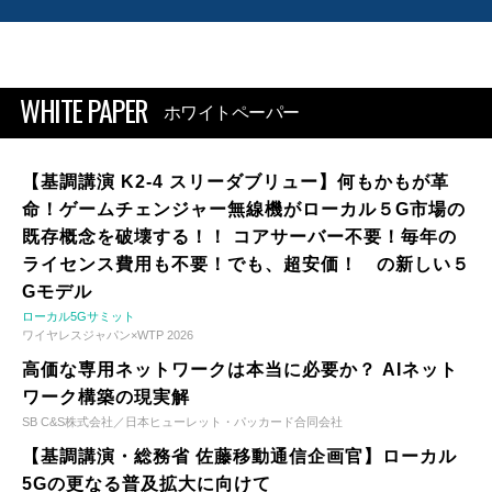
WHITE PAPER
ホワイトペーパー
【基調講演 K2-4 スリーダブリュー】何もかもが革
命！ゲームチェンジャー無線機がローカル５G市場の
既存概念を破壊する！！ コアサーバー不要！毎年の
ライセンス費用も不要！でも、超安価！ の新しい５
Gモデル
ローカル5Gサミット
ワイヤレスジャパン×WTP 2026
高価な専用ネットワークは本当に必要か？ AIネット
ワーク構築の現実解
SB C&S株式会社／日本ヒューレット・パッカード合同会社
【基調講演・総務省 佐藤移動通信企画官】ローカル
5Gの更なる普及拡大に向けて