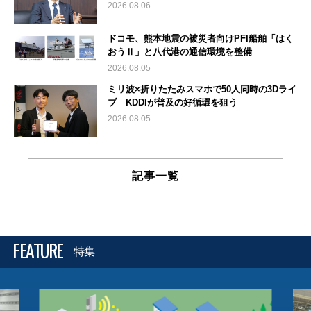
2026.08.06
ドコモ、熊本地震の被災者向けPFI船舶「はく
おうⅡ」と八代港の通信環境を整備
2026.08.05
ミリ波×折りたたみスマホで50人同時の3Dライ
ブ KDDIが普及の好循環を狙う
2026.08.05
記事一覧
FEATURE
特集