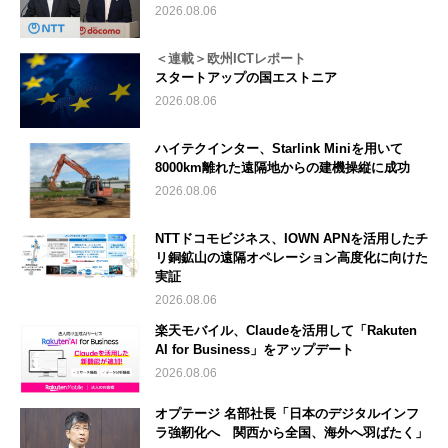
2026.08.06
＜連載＞欧州ICTレポート
スタートアップの国エストニア
2026.08.06
ハイテクインター、Starlink Miniを用いて
8000km離れた遠隔地からの建機操縦に成功
2026.08.06
NTTドコモビジネス、IOWN APNを活用したチ
リ銅鉱山の遠隔オペレーション高度化に向けた
実証
2026.08.06
楽天モバイル、Claudeを活用して「Rakuten
AI for Business」をアップデート
2026.08.06
オプテージ 名部社長「日本のデジタルインフ
ラ強靭化へ 関西から全国、海外へ羽ばたく」