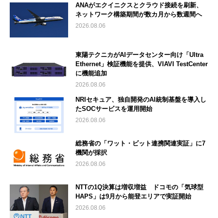
ANAがエクイニクスとクラウド接続を刷新、
ネットワーク構築期間が数カ月から数週間へ
2026.08.06
東陽テクニカがAIデータセンター向け「Ultra
Ethernet」検証機能を提供、VIAVI TestCenter
に機能追加
2026.08.06
NRIセキュア、独自開発のAI統制基盤を導入し
たSOCサービスを運用開始
2026.08.06
総務省の「ワット・ビット連携関連実証」に7
機関が採択
2026.08.06
NTTの1Q決算は増収増益 ドコモの「気球型
HAPS」は9月から能登エリアで実証開始
2026.08.06