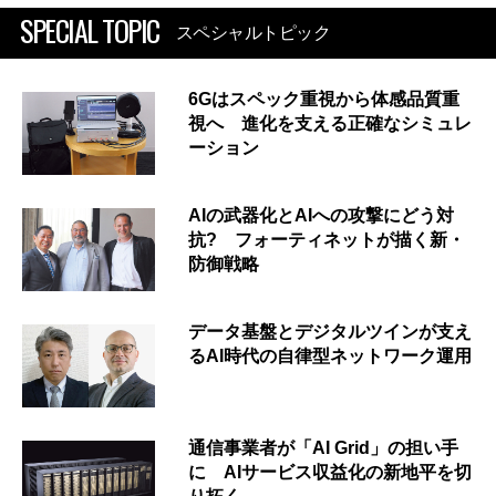
SPECIAL TOPIC
スペシャルトピック
6Gはスペック重視から体感品質重
視へ 進化を支える正確なシミュレ
ーション
AIの武器化とAIへの攻撃にどう対
抗? フォーティネットが描く新・
防御戦略
データ基盤とデジタルツインが支え
るAI時代の自律型ネットワーク運用
通信事業者が「AI Grid」の担い手
に AIサービス収益化の新地平を切