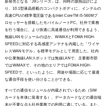
新発売となる「J9シリーズ」は、同時の放熱設計によ
り、10.1型液晶搭載のコンパクトボディに、インテルの
高速CPUの標準電圧版であるIntel CoreTM i5-560Mプ
ロセッサーを搭載したモバイルノートPC。社外で業務
を行う場合に、より快適に高速通信が利用できるよう、
無線LANモジュールのほか、WiMAXとFOMA HIGH-
SPEEDに対応する高感度アンテナを内蔵した「ワイヤ
レスWANモデル」を標準モデルとして用意した。社内
や公衆無線LANスポットでは無線LANで、主要都市部
ではWiMAXで、その他のエリアではFOMA HIGH-
SPEEDで、といったように、用途や場面に応じて最適
な通信手段を使い分けることができる。
すべての通信モジュールが内蔵されているため（SIM
カードを本体に装着する）、データカードなどの通信端
末が不要な点も社外業務での利用に適している。また、