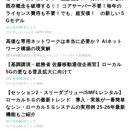
既存概念を破壊する！！ コアサーバー不要！毎年の
ライセンス費用も不要！でも、超安価！ の新しい５
Gモデル
ローカル5Gサミット
ワイヤレスジャパン×WTP 2026
高価な専用ネットワークは本当に必要か？ AIネット
ワーク構築の現実解
SB C&S株式会社／日本ヒューレット・パッカード合同会社
【基調講演・総務省 佐藤移動通信企画官】ローカル
5Gの更なる普及拡大に向けて
ローカル5Gサミット
ローカル5Gサミット2025
【セッション2・スリーダブリュー/SMFLレンタル】
ローカル５Ｇの最新トレンド 導入・実装が一番簡単
なシン・ローカル５Ｇシステムの実用例 25-26年最新
機能もご紹介
ローカル5Gサミット
ローカル5Gサミット2025