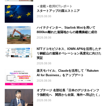
＜連載＞欧州ICTレポート
スタートアップの国エストニア
2026.08.06
ハイテクインター、Starlink Miniを用いて
8000km離れた遠隔地からの建機操縦に成功
2026.08.06
NTTドコモビジネス、IOWN APNを活用したチ
リ銅鉱山の遠隔オペレーション高度化に向けた
実証
2026.08.06
楽天モバイル、Claudeを活用して「Rakuten
AI for Business」をアップデート
2026.08.06
オプテージ 名部社長「日本のデジタルインフ
ラ強靭化へ 関西から全国、海外へ羽ばたく」
2026.08.06