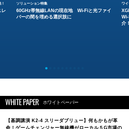
結！
ソリューション特集
ワイ
スレ
60GHz帯無線LANの現在地 Wi-Fiと光ファイ
XG
バーの間を埋める選択肢に
W
介
WHITE PAPER
ホワイトペーパー
【基調講演 K2-4 スリーダブリュー】何もかもが革
命！ゲームチェンジャー無線機がローカル５G市場の