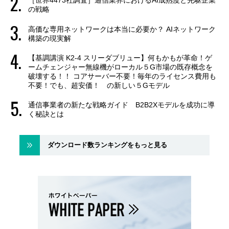
［世界4473社調査］通信業界におけるAI成熟度と先駆企業
の戦略
高価な専用ネットワークは本当に必要か？ AIネットワーク
構築の現実解
【基調講演 K2-4 スリーダブリュー】何もかもが革命！ゲ
ームチェンジャー無線機がローカル５G市場の既存概念を
破壊する！！ コアサーバー不要！毎年のライセンス費用も
不要！でも、超安価！ の新しい５Gモデル
通信事業者の新たな戦略ガイド B2B2Xモデルを成功に導
く秘訣とは
ダウンロード数ランキングをもっと見る