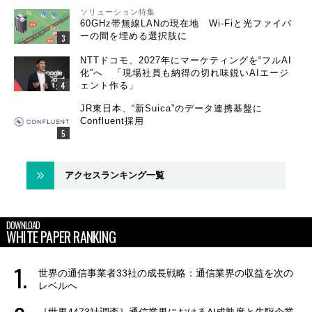
ソリューション特集
60GHz帯無線LANの現在地 Wi-Fiと光ファイバ
ーの間を埋める選択肢に
NTTドコモ、2027年にマーケティングを“フルAI
化”へ 「現場社員も納得の切れ味鋭いAIエージ
ェント作る」
JR東日本、“新Suica”のデータ連携基盤に
Confluent採用
アクセスランキング一覧
DOWNLOAD
WHITE PAPER RANKING
世界の通信事業者33社の成長戦略：通信業界の収益を次の
レベルへ