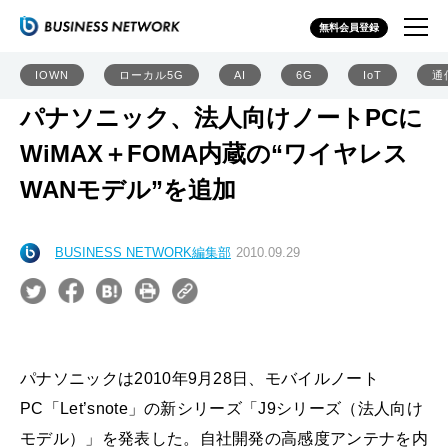
無料会員登録
IOWN
ローカル5G
AI
6G
IoT
通
パナソニック、法人向けノートPCに
WiMAX＋FOMA内蔵の“ワイヤレス
WANモデル”を追加
BUSINESS NETWORK編集部
2010.09.29
パナソニックは2010年9月28日、モバイルノート
PC「Let’snote」の新シリーズ「J9シリーズ（法人向け
モデル）」を発表した。自社開発の高感度アンテナを内