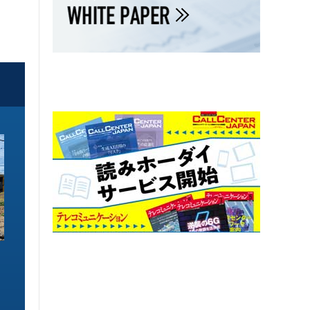
ソリューション特集
ソリューション特集
イーサネットで作るGPUネットワー
6GHz帯Wi-Fiは
ク 間近に迫る1.6TbE時代とローカ
末」で Wi-Fi 7
ルLLMに備えを
こう