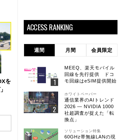
ACCESS RANKING
週間
月間
会員限定
MEEQ、楽天モバイル
回線を先行提供 ドコ
DXを
モ回線はeSIM提供開始
ズ」
ホワイトペーパー
通信業界のAIトレンド
2026 ― NVIDIA 1000
社超調査が捉えた「転
換点」
ソリューション特集
60GHz帯無線LANの現