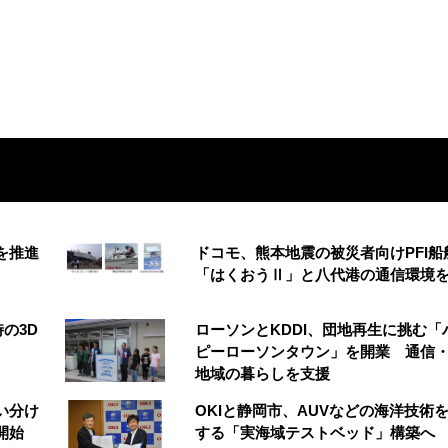
創を推進
ドコモ、熊本地震の被災者向けPFI船
「はくおうⅡ」と八代港の通信環境
の3D
ローソンとKDDI、団地再生に挑む「
う
ピーローソンタウン」を開業 通信・
地域の暮らしを支援
い分け
OKIと静岡市、AUVなどの海洋技術
開始
する「実海域テストベッド」構築へ