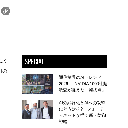
。
SPECIAL
東北
川の
通信業界のAIトレンド
2026 ― NVIDIA 1000社超
調査が捉えた「転換点」
AIの武器化とAIへの攻撃
にどう対抗? フォーテ
ィネットが描く新・防御
戦略