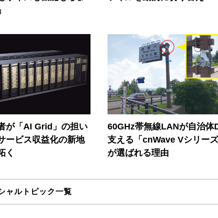
」
が「AI Grid」の担い
60GHz帯無線LANが自治体
Iサービス収益化の新地
支える「cnWave Vシリー
拓く
が選ばれる理由
シャルトピック一覧