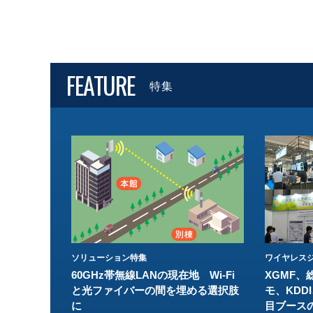
FEATURE
特集
ソリューション特集
ワイヤレスジ
60GHz帯無線LANの現在地 Wi-Fi
XGMF、
と光ファイバーの間を埋める選択肢
モ、KDDI
に
目ブース