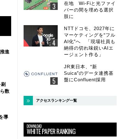
在地 Wi-Fiと光ファイ
バーの間を埋める選択
肢に
NTTドコモ、2027年に
マーケティングを“フル
AI化”へ 「現場社員も
納得の切れ味鋭いAIエ
を推進
ージェント作る」
JR東日本、“新
Suica”のデータ連携基
盤にConfluent採用
を刷
ら数
アクセスランキング一覧
を導
DOWNLOAD
WHITE PAPER RANKING