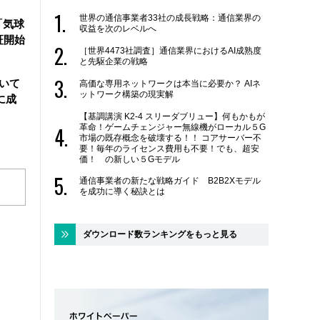
世界の通信事業者33社の成長戦略：通信業界の
「気球
収益を次のレベルへ
証開始
［世界4473社調査］通信業界におけるAI成熟度
と先駆企業の戦略
用いて
高価な専用ネットワークは本当に必要か？ AIネ
ットワーク構築の現実解
に成
【基調講演 K2-4 スリーダブリュー】何もかもが
革命！ゲームチェンジャー無線機がローカル５G
市場の既存概念を破壊する！！ コアサーバー不
要！毎年のライセンス費用も不要！でも、超安
価！ の新しい５Gモデル
通信事業者の新たな戦略ガイド B2B2Xモデル
を成功に導く秘訣とは
ダウンロード数ランキングをもっと見る