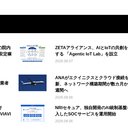
の院内
ZETAアライアンス、AIとIoTの共創
安定稼
する 「Agentic IoT Lab」を設立
2026.08.07
ANAがエクイニクスとクラウド接続
事業者
新、ネットワーク構築期間が数カ月か
週間へ
2026.08.06
け
NRIセキュア、独自開発のAI統制基盤
IAVI
入したSOCサービスを運用開始
2026.08.06