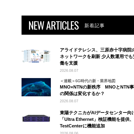
NEW ARTICLES
新着記事
アライドテレシス、三原赤十字病院
ネットワークを刷新 少人数運用でも
働を支援
2026.08.07
＜連載＞6G時代の新・業界地図
MNO×NTNの新秩序 MNOとNTN
の関係は変化するか？
2026.08.07
東陽テクニカがAIデータセンター向
「Ultra Ethernet」検証機能を提供、V
TestCenterに機能追加
2026.08.06