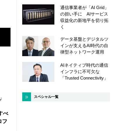
通信事業者が「AI Grid」
の担い手に AIサービス
収益化の新地平を切り拓
く
データ基盤とデジタルツ
インが支えるAI時代の自
律型ネットワーク運用
AIネイティブ時代の通信
インフラに不可欠な
「Trusted Connectivity」
スペシャル一覧
にすべ
ロフ