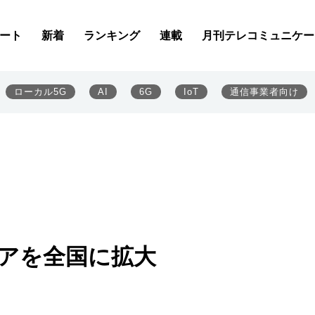
ート
新着
ランキング
連載
月刊テレコミュニケー
ローカル5G
AI
6G
IoT
通信事業者向け
エリアを全国に拡大