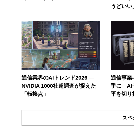
うどいい
通信業界のAIトレンド2026 ―
通信事業者
NVIDIA 1000社超調査が捉えた
手に A
「転換点」
平を切り
スペ