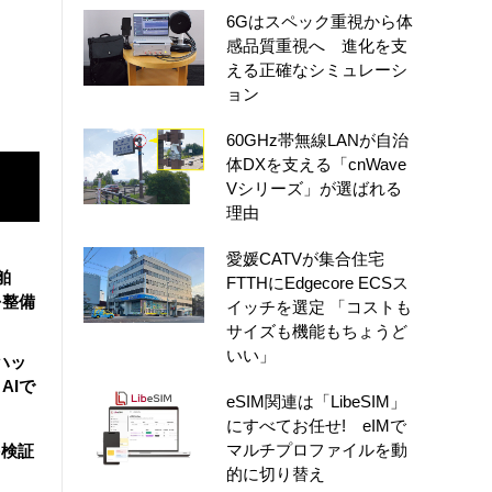
6Gはスペック重視から体
感品質重視へ 進化を支
える正確なシミュレーシ
ョン
60GHz帯無線LANが自治
体DXを支える「cnWave
Vシリーズ」が選ばれる
理由
愛媛CATVが集合住宅
舶
FTTHにEdgecore ECSス
を整備
イッチを選定 「コストも
サイズも機能もちょうど
いい」
ハッ
AIで
eSIM関連は「LibeSIM」
にすべてお任せ! eIMで
マルチプロファイルを動
を検証
的に切り替え