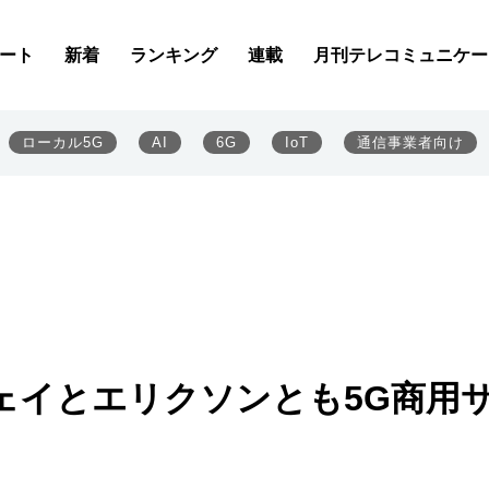
ート
新着
ランキング
連載
月刊テレコミュニケー
ローカル5G
AI
6G
IoT
通信事業者向け
ェイとエリクソンとも5G商用