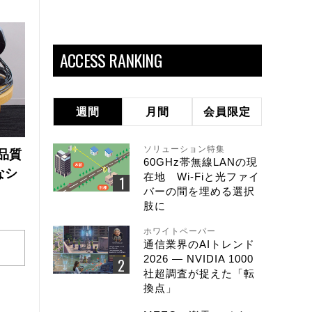
ACCESS RANKING
週間
月間
会員限定
ソリューション特集
品質
60GHz帯無線LANの現
なシ
在地 Wi-Fiと光ファイ
バーの間を埋める選択
肢に
ホワイトペーパー
通信業界のAIトレンド
2026 ― NVIDIA 1000
社超調査が捉えた「転
換点」