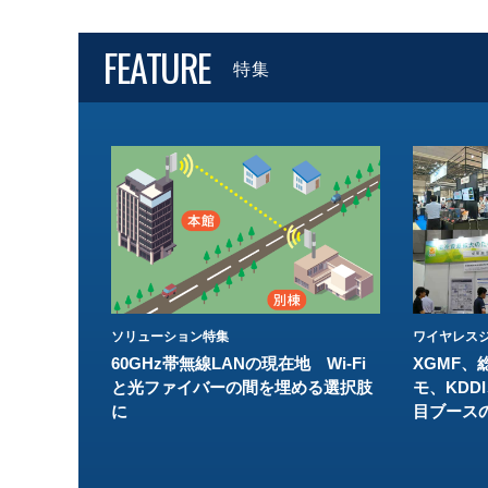
FEATURE
特集
ソリューション特集
ワイヤレスジ
60GHz帯無線LANの現在地 Wi-Fi
XGMF、
と光ファイバーの間を埋める選択肢
モ、KDDI
に
目ブース