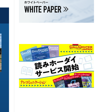
ソリューション特集
ソリューション特集
イーサネットで作るGPUネットワー
6GHz帯Wi-Fiは
ク 間近に迫る1.6TbE時代とローカ
末」で Wi-Fi 7
ルLLMに備えを
こう