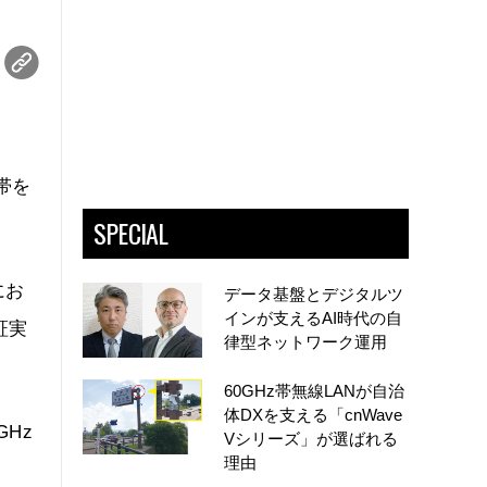
帯を
SPECIAL
にお
データ基盤とデジタルツ
インが支えるAI時代の自
証実
律型ネットワーク運用
60GHz帯無線LANが自治
体DXを支える「cnWave
Hz
Vシリーズ」が選ばれる
理由