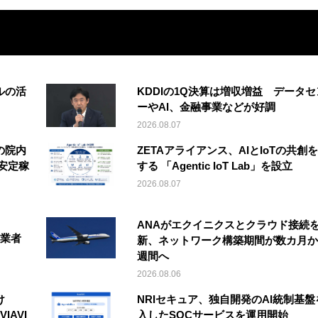
ルの活
KDDIの1Q決算は増収増益 データセ
ーやAI、金融事業などが好調
2026.08.07
の院内
ZETAアライアンス、AIとIoTの共創
安定稼
する 「Agentic IoT Lab」を設立
2026.08.07
ANAがエクイニクスとクラウド接続
事業者
新、ネットワーク構築期間が数カ月か
週間へ
2026.08.06
け
NRIセキュア、独自開発のAI統制基盤
IAVI
入したSOCサービスを運用開始