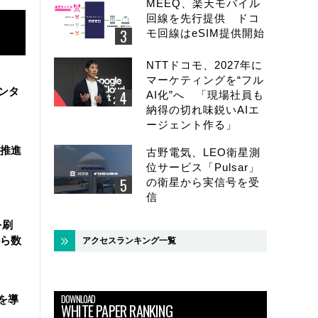
MEEQ、楽天モバイル
回線を先行提供 ドコ
モ回線はeSIM提供開始
NTTドコモ、2027年に
マーケティングを“フル
ンタ
AI化”へ 「現場社員も
納得の切れ味鋭いAIエ
ージェント作る」
を推進
古野電気、LEO衛星測
位サービス「Pulsar」
の衛星から実信号を受
信
を刷
ら数
アクセスランキング一覧
DOWNLOAD
を導
WHITE PAPER RANKING