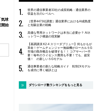
世界の通信事業者33社の成長戦略：通信業界の
収益を次のレベルへ
「気球
［世界4473社調査］通信業界におけるAI成熟度
証開始
と先駆企業の戦略
高価な専用ネットワークは本当に必要か？ AIネ
ットワーク構築の現実解
【基調講演 K2-4 スリーダブリュー】何もかもが
革命！ゲームチェンジャー無線機がローカル５G
市場の既存概念を破壊する！！ コアサーバー不
要！毎年のライセンス費用も不要！でも、超安
価！ の新しい５Gモデル
通信事業者の新たな戦略ガイド B2B2Xモデル
を成功に導く秘訣とは
ダウンロード数ランキングをもっと見る