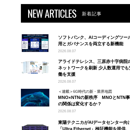
NEW ARTICLES
新着記事
ソフトバンク、AIコーディングツー
用とガバナンスを両立する新機能
2026.08.07
アライドテレシス、三原赤十字病院
ネットワークを刷新 少人数運用でも
働を支援
2026.08.07
＜連載＞6G時代の新・業界地図
MNO×NTNの新秩序 MNOとNTN
の関係は変化するか？
2026.08.07
東陽テクニカがAIデータセンター向
「Ultra Ethernet」検証機能を提供、V