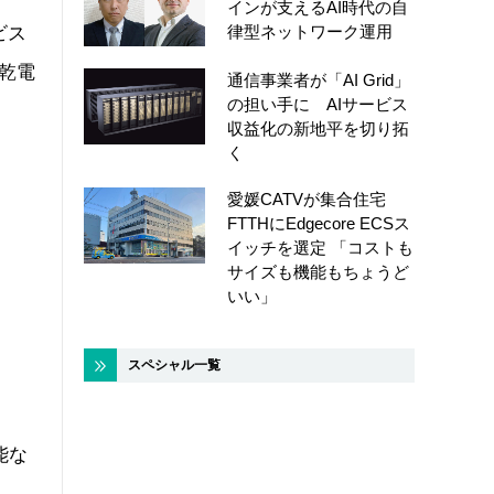
インが支えるAI時代の自
律型ネットワーク運用
ビス
形乾電
通信事業者が「AI Grid」
の担い手に AIサービス
収益化の新地平を切り拓
く
愛媛CATVが集合住宅
FTTHにEdgecore ECSス
イッチを選定 「コストも
サイズも機能もちょうど
いい」
スペシャル一覧
ト
能な