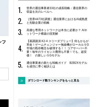
世界の通信事業者33社の成長戦略：通信業界の
収益を次のレベルへ
［世界4473社調査］通信業界におけるAI成熟度
と先駆企業の戦略
高価な専用ネットワークは本当に必要か？ AIネ
ットワーク構築の現実解
【基調講演 K2-4 スリーダブリュー】何もかもが
ンフ
革命！ゲームチェンジャー無線機がローカル５G
市場の既存概念を破壊する！！ コアサーバー不
要！毎年のライセンス費用も不要！でも、超安
価！ の新しい５Gモデル
通信事業者の新たな戦略ガイド B2B2Xモデル
を成功に導く秘訣とは
ダウンロード数ランキングをもっと見る