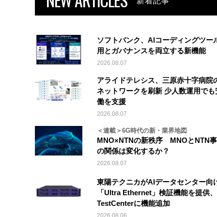
新着記事
ソフトバンク、AIコーディングツー
用とガバナンスを両立する新機能
2026.08.07
アライドテレシス、三原赤十字病院
ネットワークを刷新 少人数運用でも
働を支援
2026.08.07
＜連載＞6G時代の新・業界地図
MNO×NTNの新秩序 MNOとNTN
の関係は変化するか？
2026.08.07
東陽テクニカがAIデータセンター向
「Ultra Ethernet」検証機能を提供、V
TestCenterに機能追加
2026.08.06