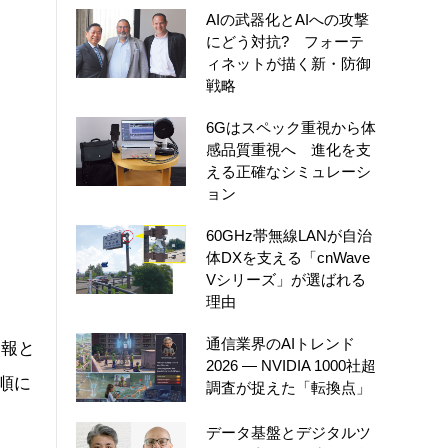
AIの武器化とAIへの攻撃
にどう対抗? フォーテ
ィネットが描く新・防御
戦略
6Gはスペック重視から体
感品質重視へ 進化を支
える正確なシミュレーシ
ョン
60GHz帯無線LANが自治
体DXを支える「cnWave
Vシリーズ」が選ばれる
理由
通信業界のAIトレンド
情報と
2026 ― NVIDIA 1000社超
手順に
調査が捉えた「転換点」
データ基盤とデジタルツ