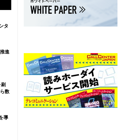
ンタ
を推進
を刷
ら数
を導