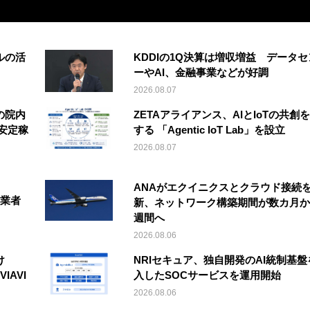
ルの活
KDDIの1Q決算は増収増益 データセ
ーやAI、金融事業などが好調
2026.08.07
の院内
ZETAアライアンス、AIとIoTの共創
安定稼
する 「Agentic IoT Lab」を設立
2026.08.07
ANAがエクイニクスとクラウド接続
事業者
新、ネットワーク構築期間が数カ月か
週間へ
2026.08.06
け
NRIセキュア、独自開発のAI統制基盤
IAVI
入したSOCサービスを運用開始
2026.08.06