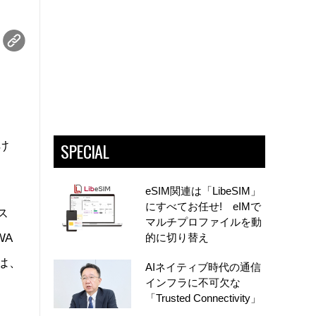
SPECIAL
け
eSIM関連は「LibeSIM」
にすべてお任せ! eIMで
ス
マルチプロファイルを動
WA
的に切り替え
は、
AIネイティブ時代の通信
インフラに不可欠な
「Trusted Connectivity」