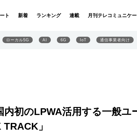
ート
新着
ランキング
連載
月刊テレコミュニケー
ローカル5G
AI
6G
IoT
通信事業者向け
内初のLPWA活用する一般ユ
TRACK」