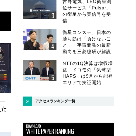
古野電気、LEO衛星測
位サービス「Pulsar」
の衛星から実信号を受
信
衛星コンステ、日本の
勝ち筋は「負けないこ
と」 宇宙開発の最新
動向を三菱総研が解説
NTTの1Q決算は増収増
益 ドコモの「気球型
HAPS」は9月から能登
エリアで実証開始
 ―
アクセスランキング一覧
えた
DOWNLOAD
WHITE PAPER RANKING