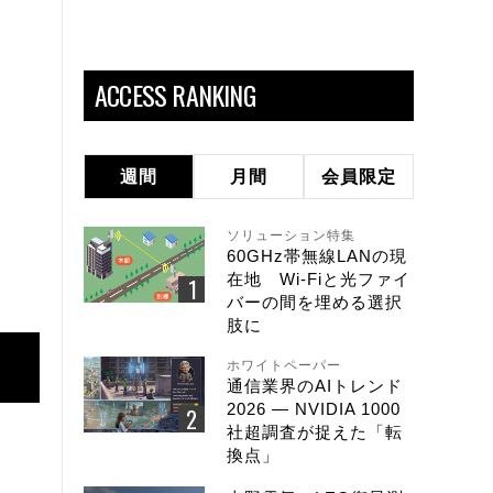
ACCESS RANKING
週間
月間
会員限定
ソリューション特集
60GHz帯無線LANの現
在地 Wi-Fiと光ファイ
バーの間を埋める選択
肢に
ホワイトペーパー
通信業界のAIトレンド
2026 ― NVIDIA 1000
社超調査が捉えた「転
換点」