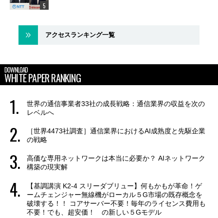
アクセスランキング一覧
DOWNLOAD
WHITE PAPER RANKING
世界の通信事業者33社の成長戦略：通信業界の収益を次の
レベルへ
［世界4473社調査］通信業界におけるAI成熟度と先駆企業
の戦略
高価な専用ネットワークは本当に必要か？ AIネットワーク
構築の現実解
【基調講演 K2-4 スリーダブリュー】何もかもが革命！ゲ
ームチェンジャー無線機がローカル５G市場の既存概念を
破壊する！！ コアサーバー不要！毎年のライセンス費用も
不要！でも、超安価！ の新しい５Gモデル