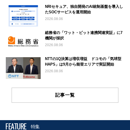
NRIセキュア、独自開発のAI統制基盤を導入し
たSOCサービスを運用開始
2026.08.06
総務省の「ワット・ビット連携関連実証」に7
機関が採択
2026.08.06
NTTの1Q決算は増収増益 ドコモの「気球型
HAPS」は9月から能登エリアで実証開始
2026.08.06
記事一覧
FEATURE
特集