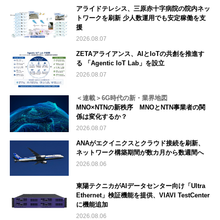
アライドテレシス、三原赤十字病院の院内ネッ
トワークを刷新 少人数運用でも安定稼働を支
援
2026.08.07
ZETAアライアンス、AIとIoTの共創を推進す
る 「Agentic IoT Lab」を設立
2026.08.07
＜連載＞6G時代の新・業界地図
MNO×NTNの新秩序 MNOとNTN事業者の関
係は変化するか？
2026.08.07
ANAがエクイニクスとクラウド接続を刷新、
ネットワーク構築期間が数カ月から数週間へ
2026.08.06
東陽テクニカがAIデータセンター向け「Ultra
Ethernet」検証機能を提供、VIAVI TestCenter
に機能追加
2026.08.06