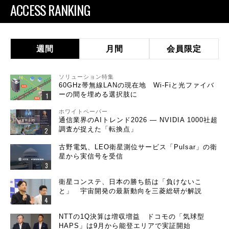
ACCESS RANKING
週間
月間
会員限定
ソリューション特集
60GHz帯無線LANの現在地 Wi-Fiと光ファイバ
ーの間を埋める選択肢に
ホワイトペーパー
通信業界のAIトレンド2026 ― NVIDIA 1000社超
調査が捉えた「転換点」
古野電気、LEO衛星測位サービス「Pulsar」の衛
星から実信号を受信
衛星コンステ、日本の勝ち筋は「負けないこ
と」 宇宙開発の最新動向を三菱総研が解説
NTTの1Q決算は増収増益 ドコモの「気球型
HAPS」は9月から能登エリアで実証開始