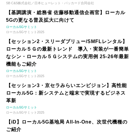
SB C&S株式会社／日本ヒューレット・パッカード合同会社
【基調講演・総務省 佐藤移動通信企画官】ローカル
5Gの更なる普及拡大に向けて
ローカル5Gサミット
ローカル5Gサミット2025
【セッション2・スリーダブリュー/SMFLレンタル】
ローカル５Ｇの最新トレンド 導入・実装が一番簡単
なシン・ローカル５Ｇシステムの実用例 25-26年最新
機能もご紹介
ローカル5Gサミット
ローカル5Gサミット2025
【セッション3・京セラみらいエンビジョン】高性能
ローカル5G：新システムと端末で実現するビジネス
革新
ローカル5Gサミット
ローカル5Gサミット2025
【iD】ローカル5G基地局 All-In-One、次世代機種の
ご紹介