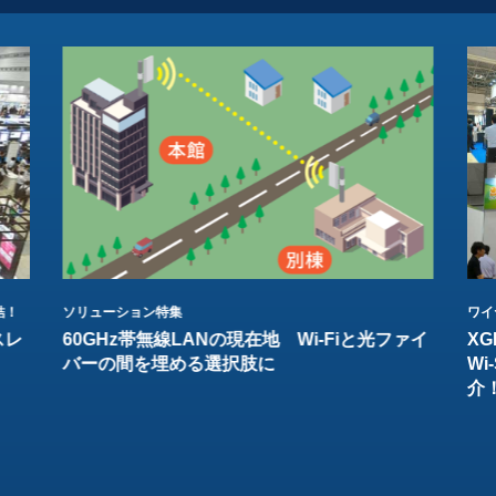
結！
ソリューション特集
ワイ
スレ
60GHz帯無線LANの現在地 Wi-Fiと光ファイ
XG
バーの間を埋める選択肢に
W
介