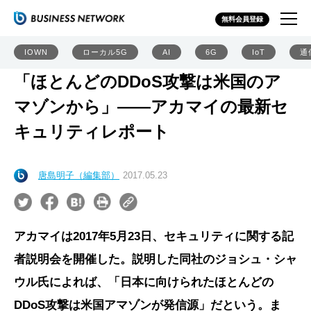
無料会員登録
IOWN
ローカル5G
AI
6G
IoT
通
「ほとんどのDDoS攻撃は米国のア
マゾンから」――アカマイの最新セ
キュリティレポート
唐島明子（編集部）
2017.05.23
アカマイは2017年5月23日、セキュリティに関する記
者説明会を開催した。説明した同社のジョシュ・シャ
ウル氏によれば、「日本に向けられたほとんどの
DDoS攻撃は米国アマゾンが発信源」だという。ま