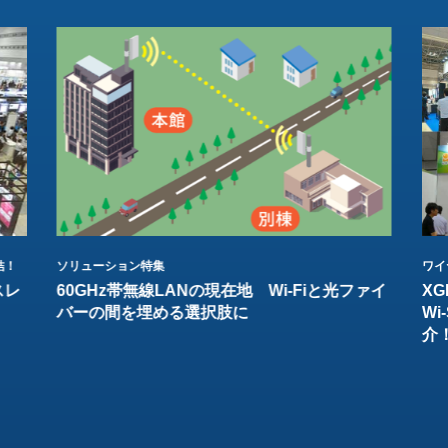
結！
ソリューション特集
ワイ
スレ
60GHz帯無線LANの現在地 Wi-Fiと光ファイ
XG
バーの間を埋める選択肢に
W
介