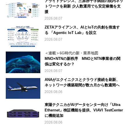
アライドテレシス、三原赤十字病院の院内ネッ
トワークを刷新 少人数運用でも安定稼働を支
援
2026.08.07
ZETAアライアンス、AIとIoTの共創を推進す
る 「Agentic IoT Lab」を設立
2026.08.07
＜連載＞6G時代の新・業界地図
MNO×NTNの新秩序 MNOとNTN事業者の関
係は変化するか？
2026.08.07
ANAがエクイニクスとクラウド接続を刷新、
ネットワーク構築期間が数カ月から数週間へ
2026.08.06
東陽テクニカがAIデータセンター向け「Ultra
Ethernet」検証機能を提供、VIAVI TestCenter
に機能追加
2026.08.06