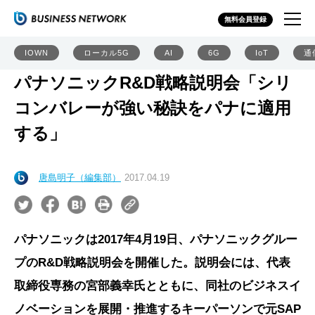
無料会員登録
IOWN
ローカル5G
AI
6G
IoT
通
パナソニックR&D戦略説明会「シリ
コンバレーが強い秘訣をパナに適用
する」
唐島明子（編集部）
2017.04.19
パナソニックは2017年4月19日、パナソニックグルー
プのR&D戦略説明会を開催した。説明会には、代表
取締役専務の宮部義幸氏とともに、同社のビジネスイ
ノベーションを展開・推進するキーパーソンで元SAP