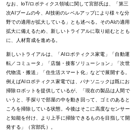
なお、IoT/ロボティクス領域に関して宮部氏は、「第三
次AIブームの今、AI技術のレベルアップにより様々な分
野での適用が拡大している」とも述べる。そのAIの適用
拡大に備えるため、新しいトライアルに取り組むととも
に、人材育成を進める。
新しいトライアルは、「AIロボティクス家電」「自動運
転／コミュータ」「店舗・接客ソリューション」「次世
代物流・搬送」「住生活スマート化」などで展開する。
例えばAIロボティクス家電では、パナソニックは既にお
掃除ロボットを提供しているが、「現在の製品は人間で
いうと、手探りで部屋の中を動き回って、ゴミのあると
ころを掃除している状態。今後はそこに高度なセンサー
と知能を付け、より上手に掃除できるものを目指して開
発する」（宮部氏）。