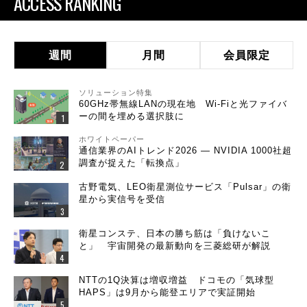
ACCESS RANKING
週間
月間
会員限定
ソリューション特集
60GHz帯無線LANの現在地 Wi-Fiと光ファイバ
ーの間を埋める選択肢に
ホワイトペーパー
通信業界のAIトレンド2026 ― NVIDIA 1000社超
調査が捉えた「転換点」
古野電気、LEO衛星測位サービス「Pulsar」の衛
星から実信号を受信
衛星コンステ、日本の勝ち筋は「負けないこ
と」 宇宙開発の最新動向を三菱総研が解説
NTTの1Q決算は増収増益 ドコモの「気球型
HAPS」は9月から能登エリアで実証開始