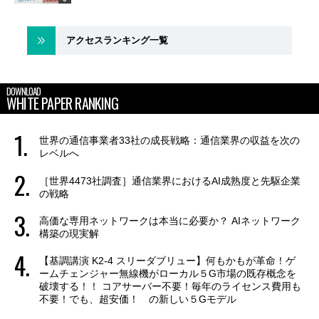
アクセスランキング一覧
DOWNLOAD
WHITE PAPER RANKING
世界の通信事業者33社の成長戦略：通信業界の収益を次の
レベルへ
［世界4473社調査］通信業界におけるAI成熟度と先駆企業
の戦略
高価な専用ネットワークは本当に必要か？ AIネットワーク
構築の現実解
【基調講演 K2-4 スリーダブリュー】何もかもが革命！ゲ
ームチェンジャー無線機がローカル５G市場の既存概念を
破壊する！！ コアサーバー不要！毎年のライセンス費用も
不要！でも、超安価！ の新しい５Gモデル