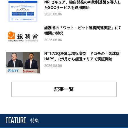
NRIセキュア、独自開発のAI統制基盤を導入し
たSOCサービスを運用開始
2026.08.06
総務省の「ワット・ビット連携関連実証」に7
機関が採択
2026.08.06
NTTの1Q決算は増収増益 ドコモの「気球型
HAPS」は9月から能登エリアで実証開始
2026.08.06
記事一覧
FEATURE
特集