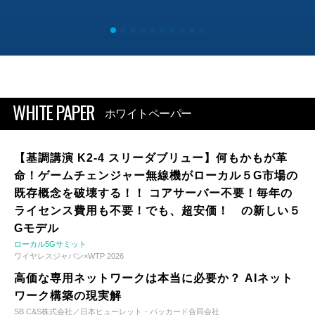
WHITE PAPER
ホワイトペーパー
【基調講演 K2-4 スリーダブリュー】何もかもが革
命！ゲームチェンジャー無線機がローカル５G市場の
既存概念を破壊する！！ コアサーバー不要！毎年の
ライセンス費用も不要！でも、超安価！ の新しい５
Gモデル
ローカル5Gサミット
ワイヤレスジャパン×WTP 2026
高価な専用ネットワークは本当に必要か？ AIネット
ワーク構築の現実解
SB C&S株式会社／日本ヒューレット・パッカード合同会社