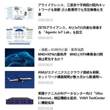
アライドテレシス、三原赤十字病院の院内ネッ
トワークを刷新 少人数運用でも安定稼働を支
援
2026.08.07
ZETAアライアンス、AIとIoTの共創を推進す
る 「Agentic IoT Lab」を設立
2026.08.07
＜連載＞6G時代の新・業界地図
MNO×NTNの新秩序 MNOとNTN事業者の関
係は変化するか？
2026.08.07
ANAがエクイニクスとクラウド接続を刷新、
ネットワーク構築期間が数カ月から数週間へ
2026.08.06
東陽テクニカがAIデータセンター向け「Ultra
Ethernet」検証機能を提供、VIAVI TestCenter
に機能追加
2026.08.06