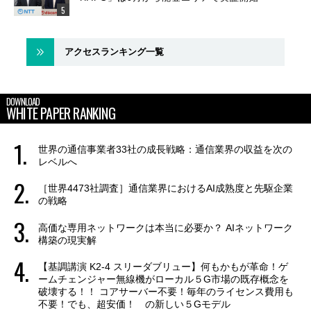
アクセスランキング一覧
DOWNLOAD
WHITE PAPER RANKING
世界の通信事業者33社の成長戦略：通信業界の収益を次の
レベルへ
［世界4473社調査］通信業界におけるAI成熟度と先駆企業
の戦略
高価な専用ネットワークは本当に必要か？ AIネットワーク
構築の現実解
【基調講演 K2-4 スリーダブリュー】何もかもが革命！ゲ
ームチェンジャー無線機がローカル５G市場の既存概念を
破壊する！！ コアサーバー不要！毎年のライセンス費用も
不要！でも、超安価！ の新しい５Gモデル