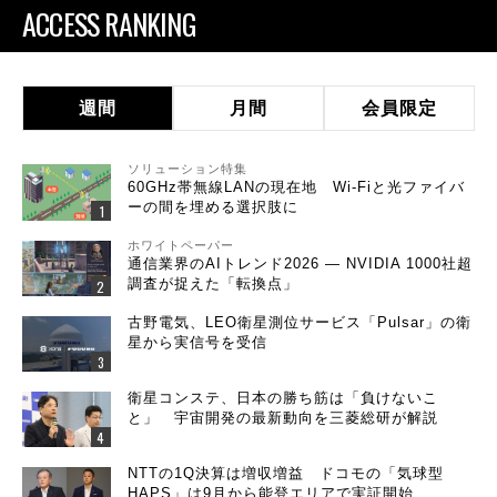
ACCESS RANKING
週間
月間
会員限定
ソリューション特集
60GHz帯無線LANの現在地 Wi-Fiと光ファイバ
ーの間を埋める選択肢に
ホワイトペーパー
通信業界のAIトレンド2026 ― NVIDIA 1000社超
調査が捉えた「転換点」
古野電気、LEO衛星測位サービス「Pulsar」の衛
星から実信号を受信
衛星コンステ、日本の勝ち筋は「負けないこ
と」 宇宙開発の最新動向を三菱総研が解説
NTTの1Q決算は増収増益 ドコモの「気球型
HAPS」は9月から能登エリアで実証開始