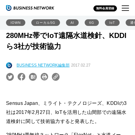
無料会員登録
IOWN
ローカル5G
AI
6G
IoT
通
280MHz帯でIoT遠隔水道検針、KDDI
ら3社が技術協力
BUSINESS NETWORK編集部
2017.02.27
Sensus Japan、ミライト・テクノロジーズ、KDDIの3
社は2017年2月27日、IoTを活用した山間部での遠隔水
道検針に関して技術協力すると発表した。
280MHz帯無線ネットワーク「FlexNet」と水道メー