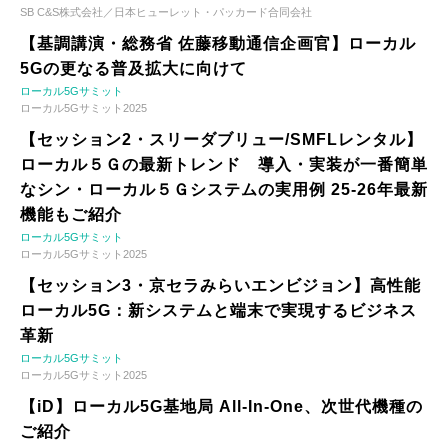
SB C&S株式会社／日本ヒューレット・パッカード合同会社
【基調講演・総務省 佐藤移動通信企画官】ローカル
5Gの更なる普及拡大に向けて
ローカル5Gサミット
ローカル5Gサミット2025
【セッション2・スリーダブリュー/SMFLレンタル】
ローカル５Ｇの最新トレンド 導入・実装が一番簡単
なシン・ローカル５Ｇシステムの実用例 25-26年最新
機能もご紹介
ローカル5Gサミット
ローカル5Gサミット2025
【セッション3・京セラみらいエンビジョン】高性能
ローカル5G：新システムと端末で実現するビジネス
革新
ローカル5Gサミット
ローカル5Gサミット2025
【iD】ローカル5G基地局 All-In-One、次世代機種の
ご紹介