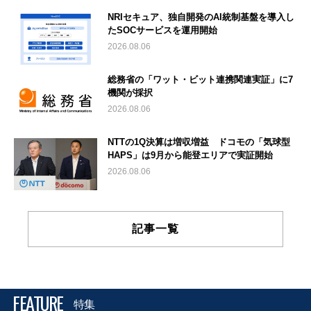
NRIセキュア、独自開発のAI統制基盤を導入し
たSOCサービスを運用開始
2026.08.06
総務省の「ワット・ビット連携関連実証」に7
機関が採択
2026.08.06
NTTの1Q決算は増収増益 ドコモの「気球型
HAPS」は9月から能登エリアで実証開始
2026.08.06
記事一覧
FEATURE
特集