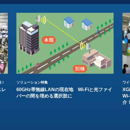
結！
ソリューション特集
ワイ
スレ
60GHz帯無線LANの現在地 Wi-Fiと光ファイ
XG
バーの間を埋める選択肢に
W
介