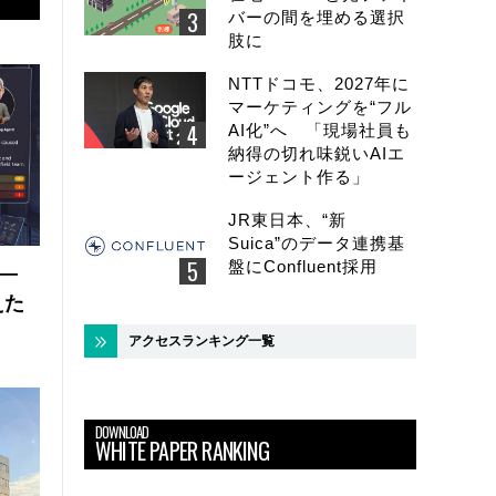
バーの間を埋める選択
肢に
NTTドコモ、2027年に
マーケティングを“フル
AI化”へ 「現場社員も
納得の切れ味鋭いAIエ
ージェント作る」
JR東日本、“新
Suica”のデータ連携基
盤にConfluent採用
 ―
えた
アクセスランキング一覧
DOWNLOAD
WHITE PAPER RANKING