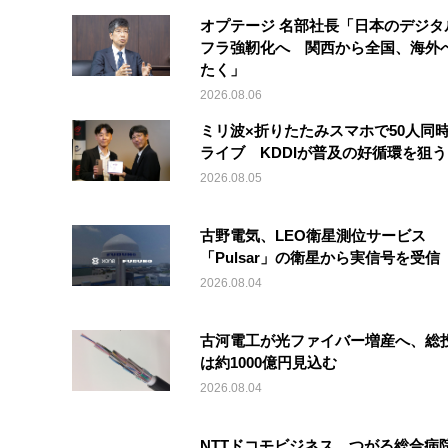
オプテージ 名部社長「日本のデジタ
フラ強靭化へ 関西から全国、海外
たく」
2026.08.06
ミリ波×折りたたみスマホで50人同時
ライブ KDDIが普及の好循環を狙う
2026.08.05
古野電気、LEO衛星測位サービス
「Pulsar」の衛星から実信号を受信
2026.08.04
古河電工が光ファイバー増産へ、総
は約1000億円見込む
2026.08.04
NTTドコモビジネス、つがる総合病