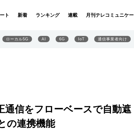
ート
新着
ランキング
連載
月刊テレコミュニケー
ローカル5G
AI
6G
IoT
通信事業者向け
正通信をフローベースで自動遮
PIとの連携機能