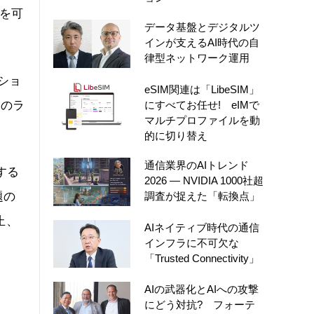
とを可
データ基盤とデジタルツ
インが支えるAI時代の自
律型ネットワーク運用
プショ
eSIM関連は「LibeSIM」
加のラ
にすべてお任せ! eIMで
マルチプロファイルを動
的に切り替え
通信業界のAIトレンド
する
2026 ― NVIDIA 1000社超
調査が捉えた「転換点」
題の
止、
AIネイティブ時代の通信
インフラに不可欠な
「Trusted Connectivity」
AIの武器化とAIへの攻撃
にどう対抗? フォーテ