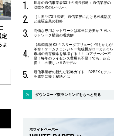
世界の通信事業者33社の成長戦略：通信業界の
収益を次のレベルへ
［世界4473社調査］通信業界におけるAI成熟度
と先駆企業の戦略
に
高価な専用ネットワークは本当に必要か？ AIネ
選定
ットワーク構築の現実解
ちょ
【基調講演 K2-4 スリーダブリュー】何もかもが
革命！ゲームチェンジャー無線機がローカル５G
市場の既存概念を破壊する！！ コアサーバー不
要！毎年のライセンス費用も不要！でも、超安
価！ の新しい５Gモデル
通信事業者の新たな戦略ガイド B2B2Xモデル
を成功に導く秘訣とは
ダウンロード数ランキングをもっと見る