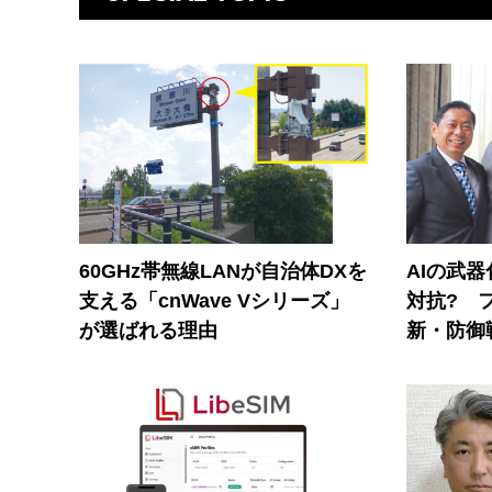
60GHz帯無線LANが自治体DXを
AIの武
支える「cnWave Vシリーズ」
対抗? 
が選ばれる理由
新・防御