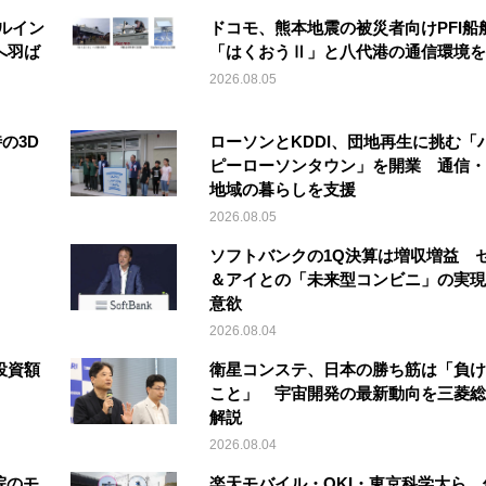
ルイン
ドコモ、熊本地震の被災者向けPFI船
へ羽ば
「はくおうⅡ」と八代港の通信環境を
2026.08.05
の3D
ローソンとKDDI、団地再生に挑む「
ピーローソンタウン」を開業 通信・
地域の暮らしを支援
2026.08.05
ソフトバンクの1Q決算は増収増益 
＆アイとの「未来型コンビニ」の実現
意欲
2026.08.04
投資額
衛星コンステ、日本の勝ち筋は「負け
こと」 宇宙開発の最新動向を三菱総
解説
2026.08.04
院のモ
楽天モバイル・OKI・東京科学大ら、