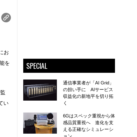
にお
SPECIAL
機能を
通信事業者が「AI Grid」
の担い手に AIサービス
ク監
収益化の新地平を切り拓
てい
く
6Gはスペック重視から体
感品質重視へ 進化を支
える正確なシミュレーシ
ョン