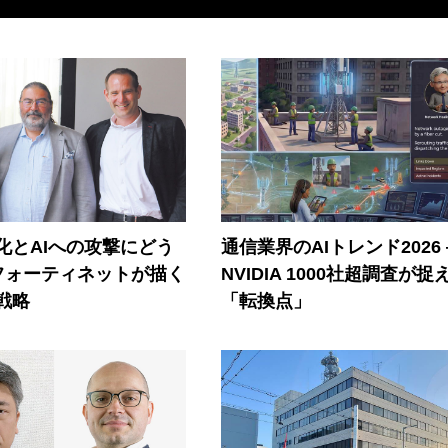
器化とAIへの攻撃にどう
通信業界のAIトレンド2026
フォーティネットが描く
NVIDIA 1000社超調査が捉
戦略
「転換点」