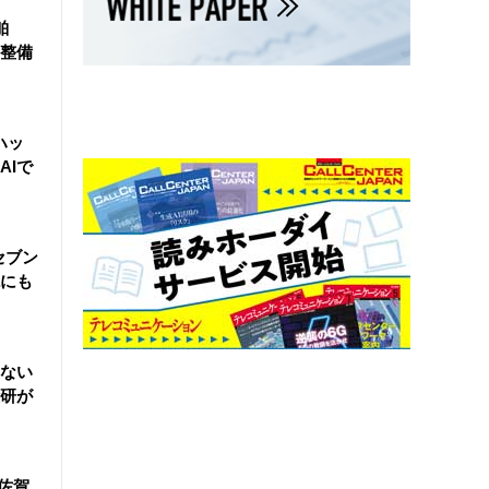
舶
整備
ハッ
AIで
セブン
にも
ない
研が
佐賀