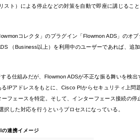
セスリスト）による停止などの対策を自動で即座に講じるこ
owmonコレクタ」のプラグイン「Flowmon ADS」のオ
n ADS （Business以上）を利用中のユーザーであれば、追
行する仕組みだが、Flowmon ADSが不正な振る舞いを検出
IPアドレスをもとに、Cisco PIからセキュリティ上問
ターフェースを特定。そして、インターフェース接続の停
れか選択した対応を行うというプロセスになっている。
o PIの連携イメージ