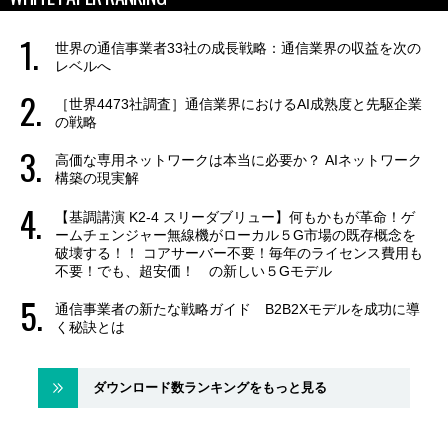
世界の通信事業者33社の成長戦略：通信業界の収益を次の
レベルへ
［世界4473社調査］通信業界におけるAI成熟度と先駆企業
の戦略
高価な専用ネットワークは本当に必要か？ AIネットワーク
構築の現実解
【基調講演 K2-4 スリーダブリュー】何もかもが革命！ゲ
ームチェンジャー無線機がローカル５G市場の既存概念を
破壊する！！ コアサーバー不要！毎年のライセンス費用も
不要！でも、超安価！ の新しい５Gモデル
通信事業者の新たな戦略ガイド B2B2Xモデルを成功に導
く秘訣とは
ダウンロード数ランキングをもっと見る