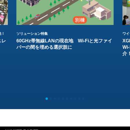
結！
ソリューション特集
ワイ
スレ
60GHz帯無線LANの現在地 Wi-Fiと光ファイ
XG
バーの間を埋める選択肢に
W
介