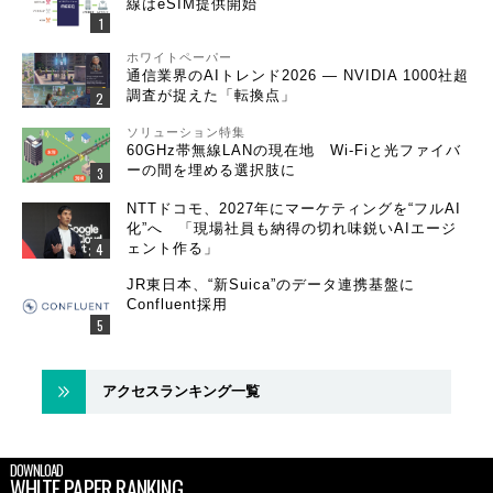
線はeSIM提供開始
ホワイトペーパー
通信業界のAIトレンド2026 ― NVIDIA 1000社超
調査が捉えた「転換点」
ソリューション特集
60GHz帯無線LANの現在地 Wi-Fiと光ファイバ
ーの間を埋める選択肢に
NTTドコモ、2027年にマーケティングを“フルAI
化”へ 「現場社員も納得の切れ味鋭いAIエージ
ェント作る」
JR東日本、“新Suica”のデータ連携基盤に
Confluent採用
アクセスランキング一覧
DOWNLOAD
WHITE PAPER RANKING