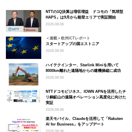
NTTの1Q決算は増収増益 ドコモの「気球型
HAPS」は9月から能登エリアで実証開始
2026.08.06
＜連載＞欧州ICTレポート
スタートアップの国エストニア
2026.08.06
ハイテクインター、Starlink Miniを用いて
8000km離れた遠隔地からの建機操縦に成功
2026.08.06
NTTドコモビジネス、IOWN APNを活用したチ
リ銅鉱山の遠隔オペレーション高度化に向けた
実証
2026.08.06
楽天モバイル、Claudeを活用して「Rakuten
AI for Business」をアップデート
2026.08.06