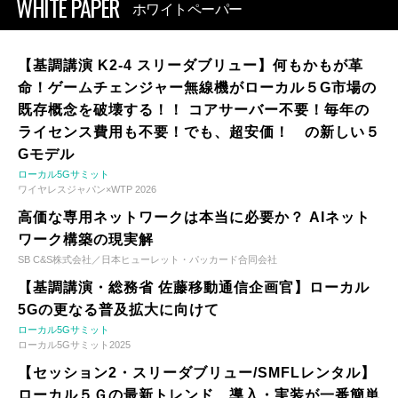
WHITE PAPER
ホワイトペーパー
【基調講演 K2-4 スリーダブリュー】何もかもが革
命！ゲームチェンジャー無線機がローカル５G市場の
既存概念を破壊する！！ コアサーバー不要！毎年の
ライセンス費用も不要！でも、超安価！ の新しい５
Gモデル
ローカル5Gサミット
ワイヤレスジャパン×WTP 2026
高価な専用ネットワークは本当に必要か？ AIネット
ワーク構築の現実解
SB C&S株式会社／日本ヒューレット・パッカード合同会社
【基調講演・総務省 佐藤移動通信企画官】ローカル
5Gの更なる普及拡大に向けて
ローカル5Gサミット
ローカル5Gサミット2025
【セッション2・スリーダブリュー/SMFLレンタル】
ローカル５Ｇの最新トレンド 導入・実装が一番簡単