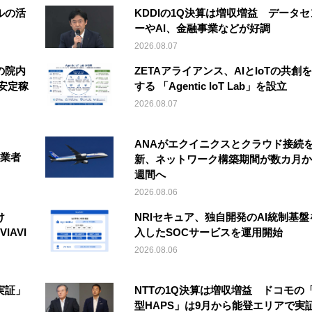
ルの活
KDDIの1Q決算は増収増益 データセ
ーやAI、金融事業などが好調
2026.08.07
の院内
ZETAアライアンス、AIとIoTの共創
安定稼
する 「Agentic IoT Lab」を設立
2026.08.07
ANAがエクイニクスとクラウド接続
事業者
新、ネットワーク構築期間が数カ月か
週間へ
2026.08.06
け
NRIセキュア、独自開発のAI統制基盤
IAVI
入したSOCサービスを運用開始
2026.08.06
実証」
NTTの1Q決算は増収増益 ドコモの
型HAPS」は9月から能登エリアで実