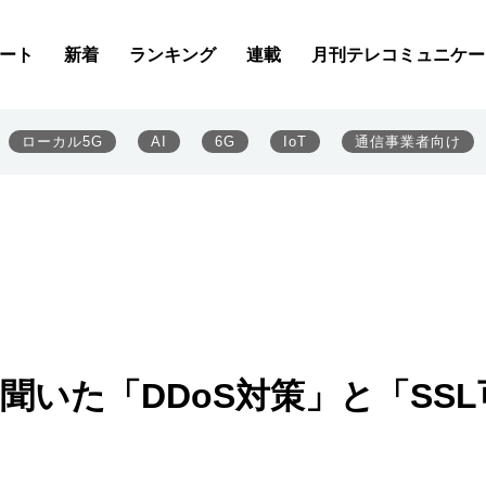
ート
新着
ランキング
連載
月刊テレコミュニケー
ローカル5G
AI
6G
IoT
通信事業者向け
聞いた「DDoS対策」と「SSL