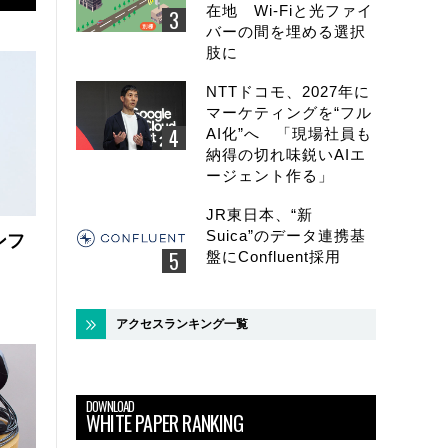
在地 Wi-Fiと光ファイ
バーの間を埋める選択
肢に
NTTドコモ、2027年に
マーケティングを“フル
AI化”へ 「現場社員も
納得の切れ味鋭いAIエ
ージェント作る」
JR東日本、“新
Suica”のデータ連携基
ンフ
盤にConfluent採用
アクセスランキング一覧
DOWNLOAD
WHITE PAPER RANKING