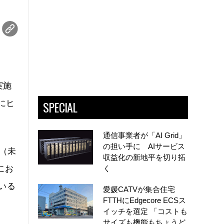
実施
SPECIAL
にヒ
通信事業者が「AI Grid」
の担い手に AIサービス
た（未
収益化の新地平を切り拓
にお
く
いる
愛媛CATVが集合住宅
FTTHにEdgecore ECSス
イッチを選定 「コストも
サイズも機能もちょうど