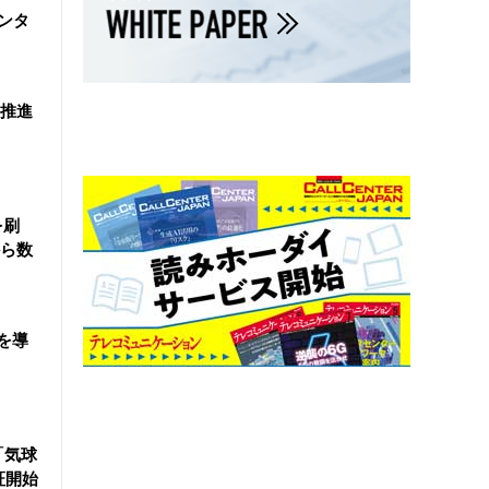
ンタ
を推進
を刷
ら数
を導
「気球
証開始