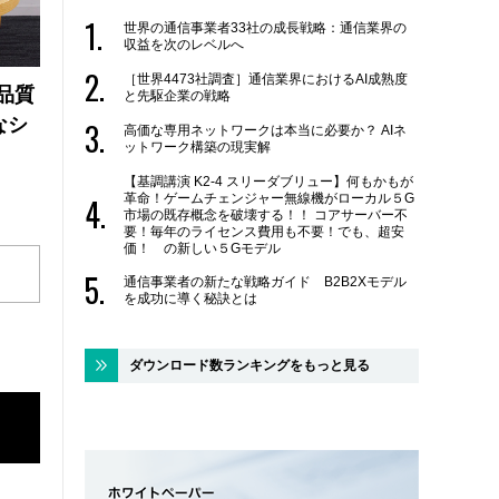
世界の通信事業者33社の成長戦略：通信業界の
収益を次のレベルへ
［世界4473社調査］通信業界におけるAI成熟度
品質
と先駆企業の戦略
なシ
高価な専用ネットワークは本当に必要か？ AIネ
ットワーク構築の現実解
【基調講演 K2-4 スリーダブリュー】何もかもが
革命！ゲームチェンジャー無線機がローカル５G
市場の既存概念を破壊する！！ コアサーバー不
要！毎年のライセンス費用も不要！でも、超安
価！ の新しい５Gモデル
通信事業者の新たな戦略ガイド B2B2Xモデル
を成功に導く秘訣とは
ダウンロード数ランキングをもっと見る