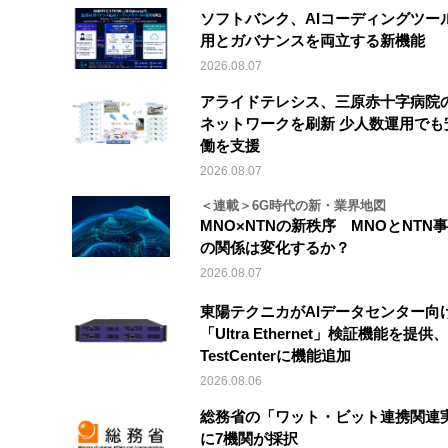
ソフトバンク、AIコーディングツー
用とガバナンスを両立する新機能
2026.08.07
アライドテレシス、三原赤十字病院
ネットワークを刷新 少人数運用でも
働を支援
2026.08.07
＜連載＞6G時代の新・業界地図
MNO×NTNの新秩序 MNOとNTN
の関係は変化するか？
2026.08.07
東陽テクニカがAIデータセンター向
「Ultra Ethernet」検証機能を提供、V
TestCenterに機能追加
2026.08.06
総務省の「ワット・ビット連携関連
に7機関が採択