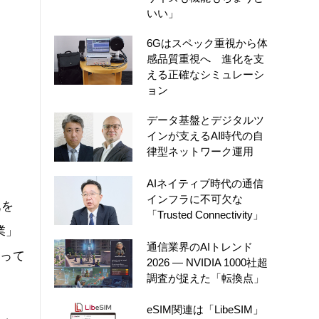
いい」
6Gはスペック重視から体
感品質重視へ 進化を支
える正確なシミュレーシ
ョン
データ基盤とデジタルツ
インが支えるAI時代の自
律型ネットワーク運用
AIネイティブ時代の通信
インフラに不可欠な
化を
「Trusted Connectivity」
業」
通信業界のAIトレンド
なって
2026 ― NVIDIA 1000社超
調査が捉えた「転換点」
eSIM関連は「LibeSIM」