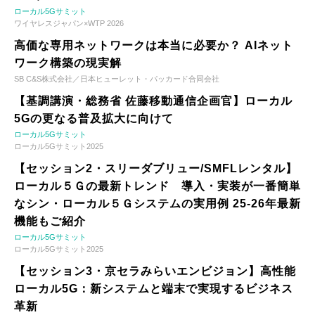
ローカル5Gサミット
ワイヤレスジャパン×WTP 2026
高価な専用ネットワークは本当に必要か？ AIネット
ワーク構築の現実解
SB C&S株式会社／日本ヒューレット・パッカード合同会社
【基調講演・総務省 佐藤移動通信企画官】ローカル
5Gの更なる普及拡大に向けて
ローカル5Gサミット
ローカル5Gサミット2025
【セッション2・スリーダブリュー/SMFLレンタル】
ローカル５Ｇの最新トレンド 導入・実装が一番簡単
なシン・ローカル５Ｇシステムの実用例 25-26年最新
機能もご紹介
ローカル5Gサミット
ローカル5Gサミット2025
【セッション3・京セラみらいエンビジョン】高性能
ローカル5G：新システムと端末で実現するビジネス
革新