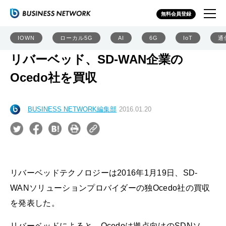
無料会員登録
IOWN
ローカル5G
AI
6G
IoT
通
リバーベッド、SD-WAN企業の
Ocedo社を買収
BUSINESS NETWORK編集部
2016.01.20
リバーベッドテクノロジーは2016年1月19日、SD-
WANソリューションプロバイダーの独Ocedo社の買収
を発表した。
リバーベッドによると、Ocedoは拠点向けのSDNソ