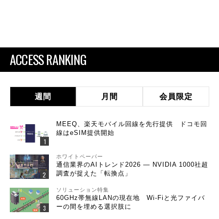
ACCESS RANKING
週間
月間
会員限定
MEEQ、楽天モバイル回線を先行提供 ドコモ回
線はeSIM提供開始
ホワイトペーパー
通信業界のAIトレンド2026 ― NVIDIA 1000社超
調査が捉えた「転換点」
ソリューション特集
60GHz帯無線LANの現在地 Wi-Fiと光ファイバ
ーの間を埋める選択肢に