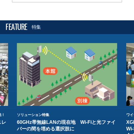
FEATURE
特集
結！
ソリューション特集
ワイ
スレ
60GHz帯無線LANの現在地 Wi-Fiと光ファイ
XG
バーの間を埋める選択肢に
W