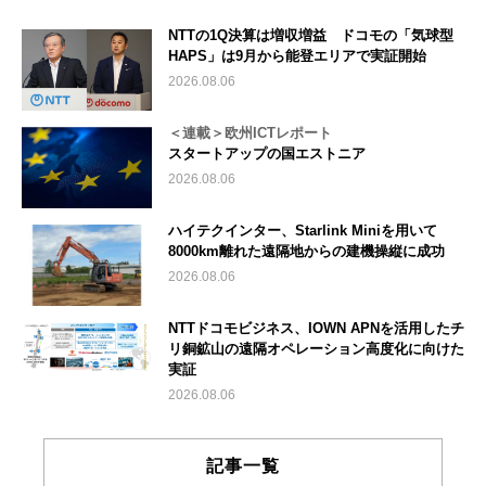
NTTの1Q決算は増収増益 ドコモの「気球型
HAPS」は9月から能登エリアで実証開始
2026.08.06
＜連載＞欧州ICTレポート
スタートアップの国エストニア
2026.08.06
ハイテクインター、Starlink Miniを用いて
8000km離れた遠隔地からの建機操縦に成功
2026.08.06
NTTドコモビジネス、IOWN APNを活用したチ
リ銅鉱山の遠隔オペレーション高度化に向けた
実証
2026.08.06
記事一覧