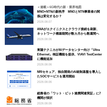
＜連載＞6G時代の新・業界地図
MNO×NTNの新秩序 MNOとNTN事業者の関
係は変化するか？
2026.08.07
ANAがエクイニクスとクラウド接続を刷新、
ネットワーク構築期間が数カ月から数週間へ
2026.08.06
東陽テクニカがAIデータセンター向け「Ultra
Ethernet」検証機能を提供、VIAVI TestCenter
に機能追加
2026.08.06
NRIセキュア、独自開発のAI統制基盤を導入し
たSOCサービスを運用開始
2026.08.06
総務省の「ワット・ビット連携関連実証」に7
機関が採択
2026.08.06