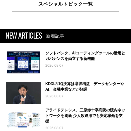
スペシャルトピック一覧
NEW ARTICLES
新着記事
ソフトバンク、AIコーディングツールの活用と
ガバナンスを両立する新機能
2026.08.07
KDDIの1Q決算は増収増益 データセンターや
AI、金融事業などが好調
2026.08.07
アライドテレシス、三原赤十字病院の院内ネッ
トワークを刷新 少人数運用でも安定稼働を支
援
2026.08.07