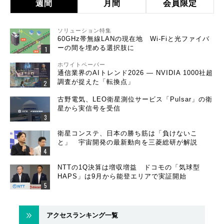
週間
月間
会員限定
ソリューション特集
60GHz帯無線LANの現在地 Wi-Fiと光ファイバ
ーの間を埋める選択肢に
ホワイトペーパー
通信業界のAIトレンド2026 ― NVIDIA 1000社超
調査が捉えた「転換点」
古野電気、LEO衛星測位サービス「Pulsar」の衛
星から実信号を受信
衛星コンステ、日本の勝ち筋は「負けないこ
と」 宇宙開発の最新動向を三菱総研が解説
NTTの1Q決算は増収増益 ドコモの「気球型
HAPS」は9月から能登エリアで実証開始
アクセスランキング一覧