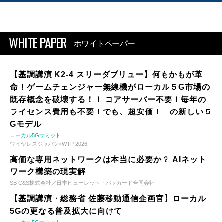
WHITE PAPER
ホワイトペーパー
【基調講演 K2-4 スリーダブリュー】何もかもが革
命！ゲームチェンジャー無線機がローカル５G市場の
既存概念を破壊する！！ コアサーバー不要！毎年の
ライセンス費用も不要！でも、超安価！ の新しい５
Gモデル
ローカル5Gサミット
ワイヤレスジャパン×WTP 2026
高価な専用ネットワークは本当に必要か？ AIネット
ワーク構築の現実解
SB C&S株式会社／日本ヒューレット・パッカード合同会社
【基調講演・総務省 佐藤移動通信企画官】ローカル
5Gの更なる普及拡大に向けて
ローカル5Gサミット