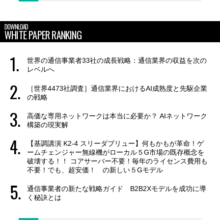
DOWNLOAD
WHITE PAPER RANKING
世界の通信事業者33社の成長戦略：通信業界の収益を次の
レベルへ
［世界4473社調査］通信業界におけるAI成熟度と先駆企業
の戦略
高価な専用ネットワークは本当に必要か？ AIネットワーク
構築の現実解
【基調講演 K2-4 スリーダブリュー】何もかもが革命！ゲ
ームチェンジャー無線機がローカル５G市場の既存概念を
破壊する！！ コアサーバー不要！毎年のライセンス費用も
不要！でも、超安価！ の新しい５Gモデル
通信事業者の新たな戦略ガイド B2B2Xモデルを成功に導
く秘訣とは