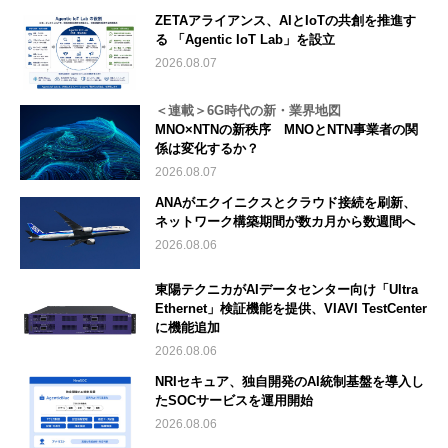
ZETAアライアンス、AIとIoTの共創を推進す
る 「Agentic IoT Lab」を設立
2026.08.07
＜連載＞6G時代の新・業界地図
MNO×NTNの新秩序 MNOとNTN事業者の関
係は変化するか？
2026.08.07
ANAがエクイニクスとクラウド接続を刷新、
ネットワーク構築期間が数カ月から数週間へ
2026.08.06
東陽テクニカがAIデータセンター向け「Ultra
Ethernet」検証機能を提供、VIAVI TestCenter
に機能追加
2026.08.06
NRIセキュア、独自開発のAI統制基盤を導入し
たSOCサービスを運用開始
2026.08.06