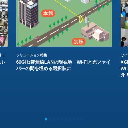
結！
ソリューション特集
ワイ
スレ
60GHz帯無線LANの現在地 Wi-Fiと光ファイ
XG
バーの間を埋める選択肢に
W
介