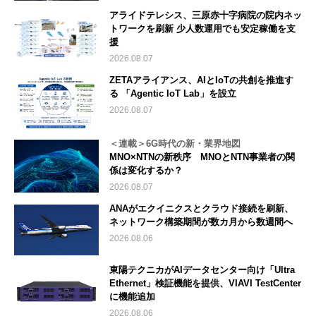
アライドテレシス、三原赤十字病院の院内ネッ
トワークを刷新 少人数運用でも安定稼働を支
援
2026.08.07
ZETAアライアンス、AIとIoTの共創を推進す
る 「Agentic IoT Lab」を設立
2026.08.07
＜連載＞6G時代の新・業界地図
MNO×NTNの新秩序 MNOとNTN事業者の関
係は変化するか？
2026.08.07
ANAがエクイニクスとクラウド接続を刷新、
ネットワーク構築期間が数カ月から数週間へ
2026.08.06
東陽テクニカがAIデータセンター向け「Ultra
Ethernet」検証機能を提供、VIAVI TestCenter
に機能追加
2026.08.06