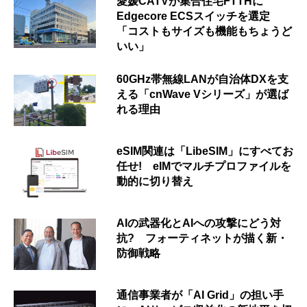
愛媛CATVが集合住宅FTTHに
Edgecore ECSスイッチを選定
「コストもサイズも機能もちょうど
いい」
60GHz帯無線LANが自治体DXを支
える「cnWave Vシリーズ」が選ば
れる理由
eSIM関連は「LibeSIM」にすべてお
任せ! eIMでマルチプロファイルを
動的に切り替え
AIの武器化とAIへの攻撃にどう対
抗? フォーティネットが描く新・
防御戦略
通信事業者が「AI Grid」の担い手