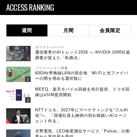
ACCESS RANKING
週間
月間
会員限定
ホワイトペーパー
通信業界のAIトレンド2026 ― NVIDIA 1000社超
調査が捉えた「転換点」
ソリューション特集
60GHz帯無線LANの現在地 Wi-Fiと光ファイバ
ーの間を埋める選択肢に
MEEQ、楽天モバイル回線を先行提供 ドコモ回
線はeSIM提供開始
NTTドコモ、2027年にマーケティングを“フルAI
化”へ 「現場社員も納得の切れ味鋭いAIエージ
ェント作る」
古野電気、LEO衛星測位サービス「Pulsar」の衛
星から実信号を受信