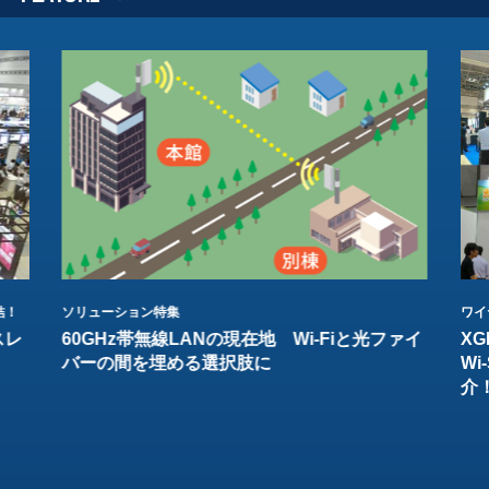
結！
ソリューション特集
ワイ
スレ
60GHz帯無線LANの現在地 Wi-Fiと光ファイ
XG
バーの間を埋める選択肢に
W
介