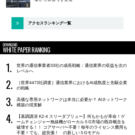
アクセスランキング一覧
DOWNLOAD
WHITE PAPER RANKING
世界の通信事業者33社の成長戦略：通信業界の収益を次の
レベルへ
［世界4473社調査］通信業界におけるAI成熟度と先駆企業
の戦略
高価な専用ネットワークは本当に必要か？ AIネットワーク
構築の現実解
【基調講演 K2-4 スリーダブリュー】何もかもが革命！ゲ
ームチェンジャー無線機がローカル５G市場の既存概念を
破壊する！！ コアサーバー不要！毎年のライセンス費用も
不要！でも、超安価！ の新しい５Gモデル