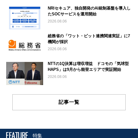
NRIセキュア、独自開発のAI統制基盤を導入し
たSOCサービスを運用開始
2026.08.06
総務省の「ワット・ビット連携関連実証」に7
機関が採択
2026.08.06
NTTの1Q決算は増収増益 ドコモの「気球型
HAPS」は9月から能登エリアで実証開始
2026.08.06
記事一覧
FEATURE
特集