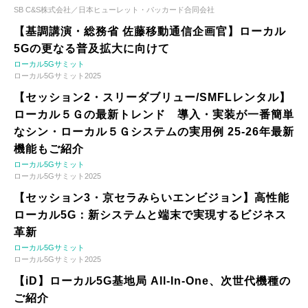
SB C&S株式会社／日本ヒューレット・パッカード合同会社
【基調講演・総務省 佐藤移動通信企画官】ローカル
5Gの更なる普及拡大に向けて
ローカル5Gサミット
ローカル5Gサミット2025
【セッション2・スリーダブリュー/SMFLレンタル】
ローカル５Ｇの最新トレンド 導入・実装が一番簡単
なシン・ローカル５Ｇシステムの実用例 25-26年最新
機能もご紹介
ローカル5Gサミット
ローカル5Gサミット2025
【セッション3・京セラみらいエンビジョン】高性能
ローカル5G：新システムと端末で実現するビジネス
革新
ローカル5Gサミット
ローカル5Gサミット2025
【iD】ローカル5G基地局 All-In-One、次世代機種の
ご紹介