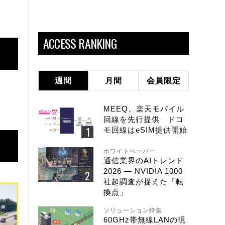
ACCESS RANKING
週間
月間
会員限定
MEEQ、楽天モバイル
回線を先行提供 ドコ
モ回線はeSIM提供開始
ホワイトペーパー
通信業界のAIトレンド
2026 ― NVIDIA 1000
社超調査が捉えた「転
換点」
ソリューション特集
60GHz帯無線LANの現