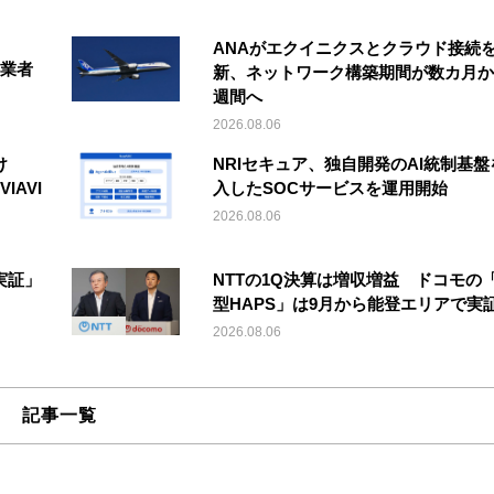
ANAがエクイニクスとクラウド接続
事業者
新、ネットワーク構築期間が数カ月か
週間へ
2026.08.06
け
NRIセキュア、独自開発のAI統制基盤
IAVI
入したSOCサービスを運用開始
2026.08.06
実証」
NTTの1Q決算は増収増益 ドコモの
型HAPS」は9月から能登エリアで実
2026.08.06
記事一覧