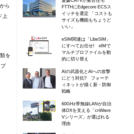
愛媛CATVが集合住宅
器から
FTTHにEdgecore ECSス
イッチを選定 「コストも
ド上
サイズも機能もちょうど
いい」
eSIM関連は「LibeSIM」
にすべてお任せ! eIMで
マルチプロファイルを動
種類を
的に切り替え
有プ
AIの武器化とAIへの攻撃
にどう対抗? フォーテ
ィネットが描く新・防御
戦略
60GHz帯無線LANが自治
体DXを支える「cnWave
Vシリーズ」が選ばれる
理由