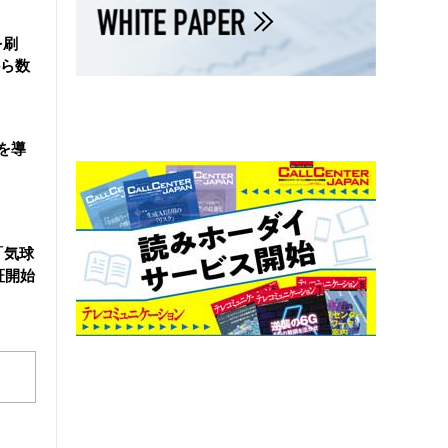
を刷
ら数
を導
「気球
証開始