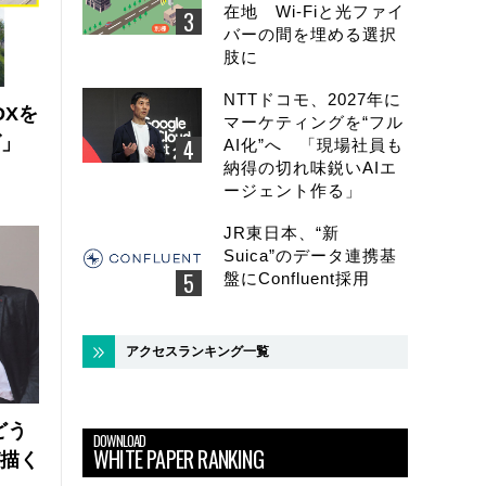
在地 Wi-Fiと光ファイ
バーの間を埋める選択
肢に
NTTドコモ、2027年に
DXを
マーケティングを“フル
ズ」
AI化”へ 「現場社員も
納得の切れ味鋭いAIエ
ージェント作る」
JR東日本、“新
Suica”のデータ連携基
盤にConfluent採用
アクセスランキング一覧
どう
DOWNLOAD
WHITE PAPER RANKING
が描く