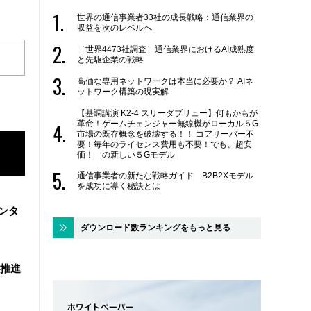
世界の通信事業者33社の成長戦略：通信業界の
収益を次のレベルへ
［世界4473社調査］通信業界におけるAI成熟度
と先駆企業の戦略
高価な専用ネットワークは本当に必要か？ AIネ
ットワーク構築の現実解
【基調講演 K2-4 スリーダブリュー】何もかもが
革命！ゲームチェンジャー無線機がローカル５G
市場の既存概念を破壊する！！ コアサーバー不
要！毎年のライセンス費用も不要！でも、超安
価！ の新しい５Gモデル
通信事業者の新たな戦略ガイド B2B2Xモデル
を成功に導く秘訣とは
ンタ
ダウンロード数ランキングをもっと見る
を推進