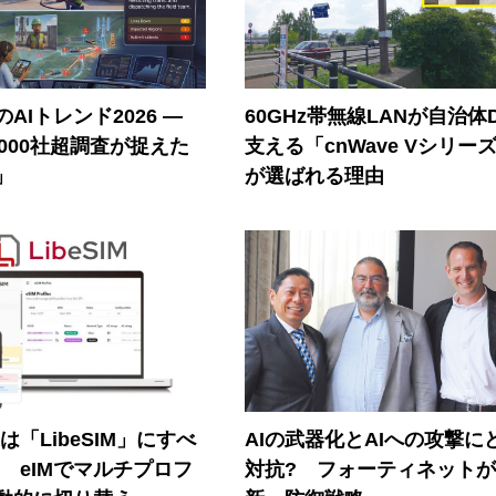
AIトレンド2026 ―
60GHz帯無線LANが自治体
A 1000社超調査が捉えた
支える「cnWave Vシリー
」
が選ばれる理由
連は「LibeSIM」にすべ
AIの武器化とAIへの攻撃に
! eIMでマルチプロフ
対抗? フォーティネット