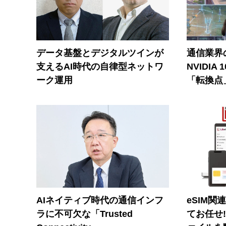
データ基盤とデジタルツインが
通信業界の
支えるAI時代の自律型ネットワ
NVIDI
ーク運用
「転換点
AIネイティブ時代の通信インフ
eSIM関
ラに不可欠な「Trusted
てお任せ