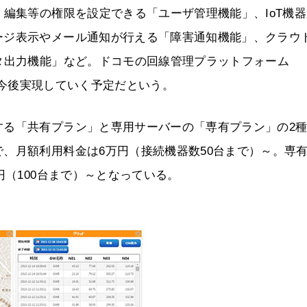
・編集等の権限を設定できる「ユーザ管理機能」、IoT機
ージ表示やメール通知が行える「障害通知機能」、クラウ
タ出力機能」など。ドコモの回線管理プラットフォーム
携も今後実現していく予定だという。
する「共有プラン」と専用サーバーの「専有プラン」の2
、月額利用料金は6万円（接続機器数50台まで）～。専
円（100台まで）～となっている。