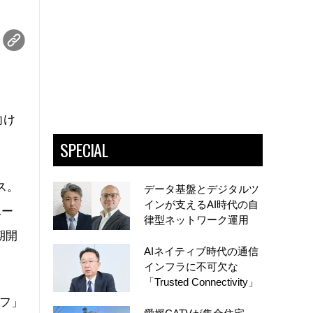
向け
SPECIAL
ス。
データ基盤とデジタルツ
インが支えるAI時代の自
ユー
律型ネットワーク運用
期開
AIネイティブ時代の通信
インフラに不可欠な
「Trusted Connectivity」
ラフ」