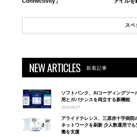
Connectivity」
ァイルを
スペ
NEW ARTICLES
新着記事
ソフトバンク、AIコーディングツー
用とガバナンスを両立する新機能
2026.08.07
アライドテレシス、三原赤十字病院
ネットワークを刷新 少人数運用でも
働を支援