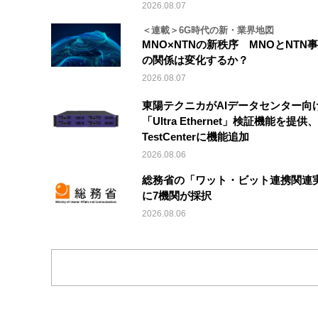
2026.08.07
＜連載＞6G時代の新・業界地図
MNO×NTNの新秩序 MNOとNTN
の関係は変化するか？
2026.08.07
東陽テクニカがAIデータセンター向
「Ultra Ethernet」検証機能を提供、V
TestCenterに機能追加
2026.08.06
総務省の「ワット・ビット連携関連
に7機関が採択
2026.08.06