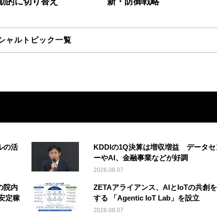
動的に切り替え
新・防御戦略
シャルトピック一覧
ルの活
KDDIの1Q決算は増収増益 データセ
ーやAI、金融事業などが好調
2026.08.07
の院内
ZETAアライアンス、AIとIoTの共創
安定稼
する 「Agentic IoT Lab」を設立
2026.08.07