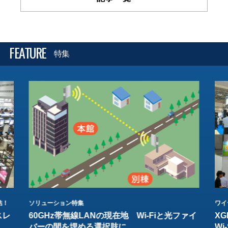
FEATURE
特集
結！
ソリューション特集
ワイ
スレ
60GHz帯無線LANの現在地 Wi-Fiと光ファイ
XG
バーの間を埋める選択肢に
W