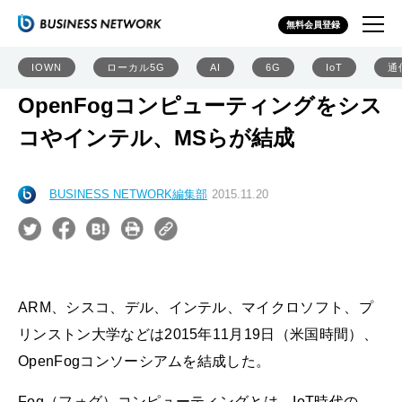
無料会員登録
IOWN
ローカル5G
AI
6G
IoT
通
OpenFogコンピューティングをシス
コやインテル、MSらが結成
BUSINESS NETWORK編集部
2015.11.20
ARM、シスコ、デル、インテル、マイクロソフト、プ
リンストン大学などは2015年11月19日（米国時間）、
OpenFogコンソーシアムを結成した。
Fog（フォグ）コンピューティングとは、IoT時代の