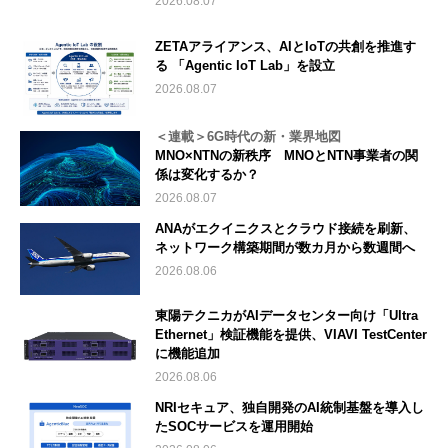
2026.08.07
ZETAアライアンス、AIとIoTの共創を推進す
る 「Agentic IoT Lab」を設立
2026.08.07
＜連載＞6G時代の新・業界地図
MNO×NTNの新秩序 MNOとNTN事業者の関
係は変化するか？
2026.08.07
ANAがエクイニクスとクラウド接続を刷新、
ネットワーク構築期間が数カ月から数週間へ
2026.08.06
東陽テクニカがAIデータセンター向け「Ultra
Ethernet」検証機能を提供、VIAVI TestCenter
に機能追加
2026.08.06
NRIセキュア、独自開発のAI統制基盤を導入し
たSOCサービスを運用開始