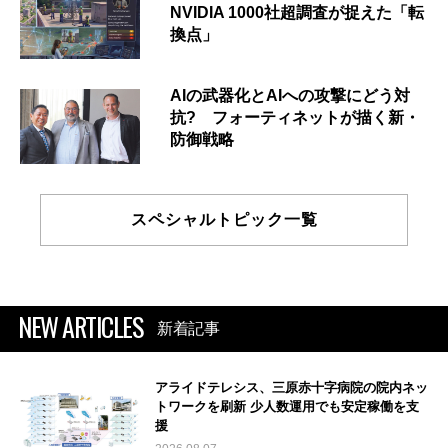
NVIDIA 1000社超調査が捉えた「転
換点」
AIの武器化とAIへの攻撃にどう対
抗? フォーティネットが描く新・
防御戦略
スペシャルトピック一覧
NEW ARTICLES
新着記事
アライドテレシス、三原赤十字病院の院内ネッ
トワークを刷新 少人数運用でも安定稼働を支
援