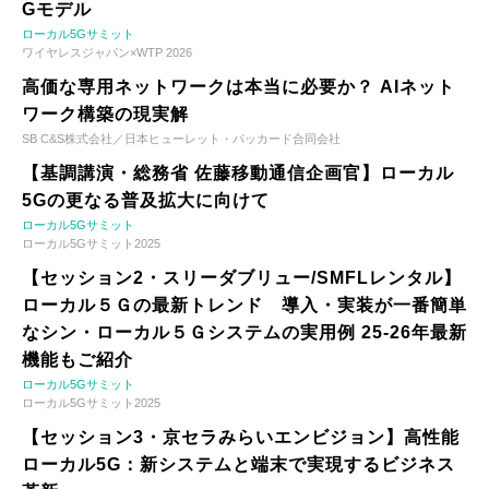
Gモデル
ローカル5Gサミット
ワイヤレスジャパン×WTP 2026
高価な専用ネットワークは本当に必要か？ AIネット
ワーク構築の現実解
SB C&S株式会社／日本ヒューレット・パッカード合同会社
【基調講演・総務省 佐藤移動通信企画官】ローカル
5Gの更なる普及拡大に向けて
ローカル5Gサミット
ローカル5Gサミット2025
【セッション2・スリーダブリュー/SMFLレンタル】
ローカル５Ｇの最新トレンド 導入・実装が一番簡単
なシン・ローカル５Ｇシステムの実用例 25-26年最新
機能もご紹介
ローカル5Gサミット
ローカル5Gサミット2025
【セッション3・京セラみらいエンビジョン】高性能
ローカル5G：新システムと端末で実現するビジネス