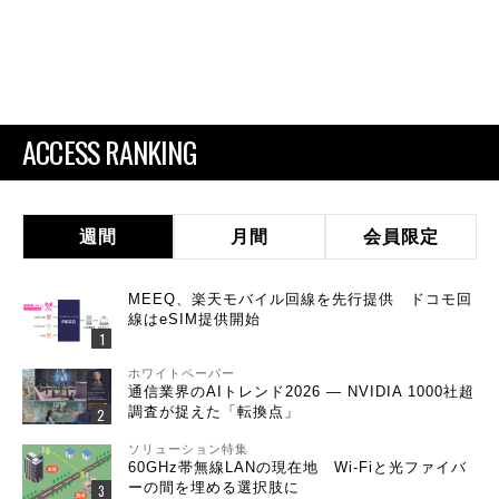
ACCESS RANKING
週間
月間
会員限定
MEEQ、楽天モバイル回線を先行提供 ドコモ回
線はeSIM提供開始
ホワイトペーパー
通信業界のAIトレンド2026 ― NVIDIA 1000社超
調査が捉えた「転換点」
ソリューション特集
60GHz帯無線LANの現在地 Wi-Fiと光ファイバ
ーの間を埋める選択肢に