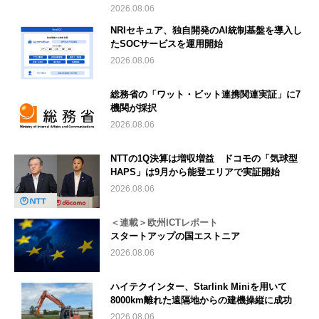
2026.08.06
NRIセキュア、独自開発のAI統制基盤を導入し
たSOCサービスを運用開始
2026.08.06
総務省の「ワット・ビット連携関連実証」に7
機関が採択
2026.08.06
NTTの1Q決算は増収増益 ドコモの「気球型
HAPS」は9月から能登エリアで実証開始
2026.08.06
＜連載＞欧州ICTレポート
スタートアップの国エストニア
2026.08.06
ハイテクインター、Starlink Miniを用いて
8000km離れた遠隔地からの建機操縦に成功
2026.08.06