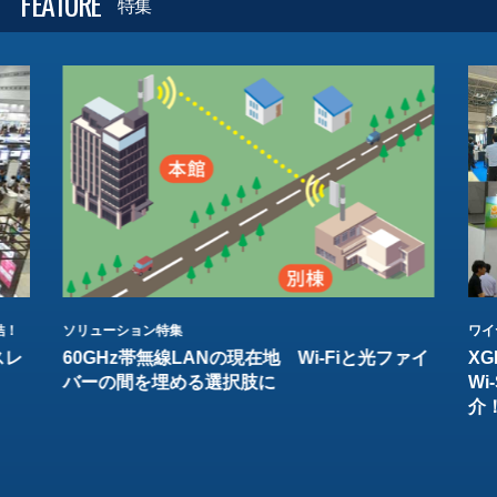
FEATURE
特集
結！
ソリューション特集
ワイ
スレ
60GHz帯無線LANの現在地 Wi-Fiと光ファイ
XG
バーの間を埋める選択肢に
W
介