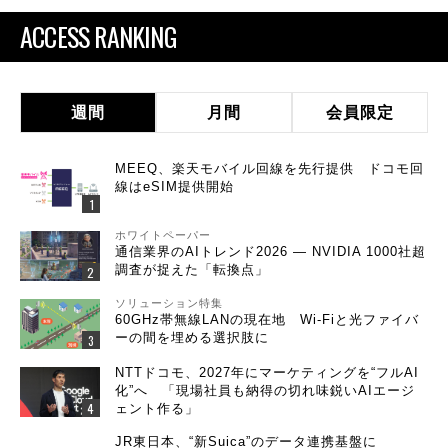
ACCESS RANKING
週間
月間
会員限定
MEEQ、楽天モバイル回線を先行提供 ドコモ回
線はeSIM提供開始
ホワイトペーパー
通信業界のAIトレンド2026 ― NVIDIA 1000社超
調査が捉えた「転換点」
ソリューション特集
60GHz帯無線LANの現在地 Wi-Fiと光ファイバ
ーの間を埋める選択肢に
NTTドコモ、2027年にマーケティングを“フルAI
化”へ 「現場社員も納得の切れ味鋭いAIエージ
ェント作る」
JR東日本、“新Suica”のデータ連携基盤に