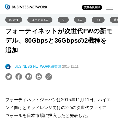
無料会員登録
IOWN
ローカル5G
AI
6G
IoT
通
フォーティネットが次世代FWの新モ
デル、80Gbpsと36Gbpsの2機種を
追加
BUSINESS NETWORK編集部
2015.11.11
フォーティネットジャパンは2015年11月11日、ハイエ
ンド向けとミッドレンジ向けの2つの次世代ファイア
ウォールを日本市場に投入したと発表した。