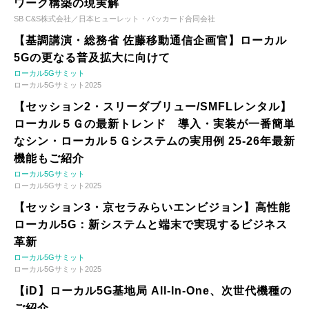
ワーク構築の現実解
SB C&S株式会社／日本ヒューレット・パッカード合同会社
【基調講演・総務省 佐藤移動通信企画官】ローカル
5Gの更なる普及拡大に向けて
ローカル5Gサミット
ローカル5Gサミット2025
【セッション2・スリーダブリュー/SMFLレンタル】
ローカル５Ｇの最新トレンド 導入・実装が一番簡単
なシン・ローカル５Ｇシステムの実用例 25-26年最新
機能もご紹介
ローカル5Gサミット
ローカル5Gサミット2025
【セッション3・京セラみらいエンビジョン】高性能
ローカル5G：新システムと端末で実現するビジネス
革新
ローカル5Gサミット
ローカル5Gサミット2025
【iD】ローカル5G基地局 All-In-One、次世代機種の
ご紹介