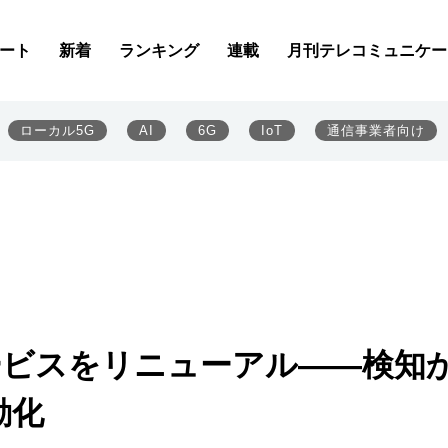
ート
新着
ランキング
連載
月刊テレコミュニケー
ローカル5G
AI
6G
IoT
通信事業者向け
サービスをリニューアル――検知
動化