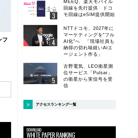
MEEQ、楽天モバイル
回線を先行提供 ドコ
モ回線はeSIM提供開始
NTTドコモ、2027年に
マーケティングを“フル
ンフ
AI化”へ 「現場社員も
納得の切れ味鋭いAIエ
ージェント作る」
古野電気、LEO衛星測
位サービス「Pulsar」
の衛星から実信号を受
信
アクセスランキング一覧
DOWNLOAD
WHITE PAPER RANKING