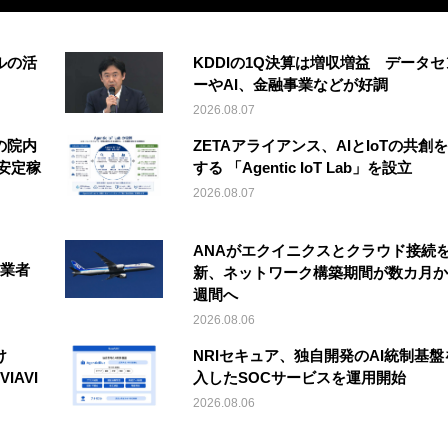
ルの活
KDDIの1Q決算は増収増益 データセ
ーやAI、金融事業などが好調
2026.08.07
の院内
ZETAアライアンス、AIとIoTの共創
安定稼
する 「Agentic IoT Lab」を設立
2026.08.07
ANAがエクイニクスとクラウド接続
事業者
新、ネットワーク構築期間が数カ月か
週間へ
2026.08.06
け
NRIセキュア、独自開発のAI統制基盤
IAVI
入したSOCサービスを運用開始
2026.08.06