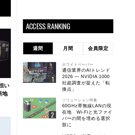
ACCESS RANKING
週間
月間
会員限定
ホワイトペーパー
通信業界のAIトレンド
2026 ― NVIDIA 1000
社超調査が捉えた「転
の担い
換点」
新地
ソリューション特集
60GHz帯無線LANの現
在地 Wi-Fiと光ファイ
バーの間を埋める選択
肢に