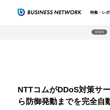
特集・レポ
IOWN
NTTコムがDDoS対策
ら防御発動までを完全自