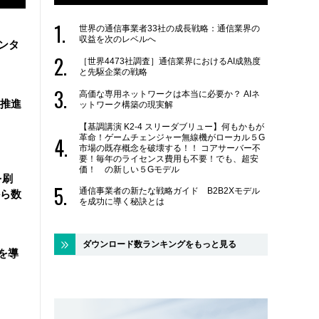
世界の通信事業者33社の成長戦略：通信業界の
収益を次のレベルへ
ンタ
［世界4473社調査］通信業界におけるAI成熟度
と先駆企業の戦略
高価な専用ネットワークは本当に必要か？ AIネ
を推進
ットワーク構築の現実解
【基調講演 K2-4 スリーダブリュー】何もかもが
革命！ゲームチェンジャー無線機がローカル５G
市場の既存概念を破壊する！！ コアサーバー不
要！毎年のライセンス費用も不要！でも、超安
価！ の新しい５Gモデル
を刷
通信事業者の新たな戦略ガイド B2B2Xモデル
ら数
を成功に導く秘訣とは
ダウンロード数ランキングをもっと見る
を導