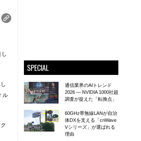
表し
SPECIAL
化し
通信業界のAIトレンド
2026 ― NVIDIA 1000社超
ィル
調査が捉えた「転換点」
60GHz帯無線LANが自治
体DXを支える「cnWave
アク
Vシリーズ」が選ばれる
理由